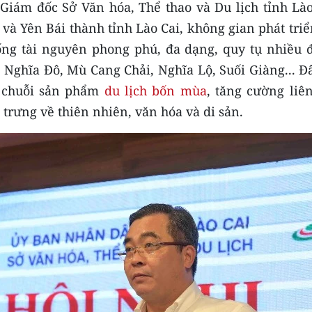
 Giám đốc Sở Văn hóa, Thể thao và Du lịch tỉnh Lào
i và Yên Bái thành tỉnh Lào Cai, không gian phát tri
ống tài nguyên phong phú, đa dạng, quy tụ nhiều 
, Nghĩa Đô, Mù Cang Chải, Nghĩa Lộ, Suối Giàng... Đ
c chuỗi sản phẩm
du lịch bốn mùa
, tăng cường liê
c trưng về thiên nhiên, văn hóa và di sản.