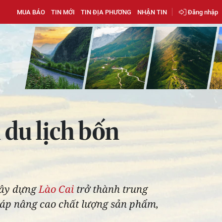
MUA BÁO
TIN MỚI
TIN ĐỊA PHƯƠNG
NHẬN TIN
Đăng nhập
 du lịch bốn
 xây dựng
Lào Cai
trở thành trung
pháp nâng cao chất lượng sản phẩm,