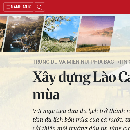
DANH MỤC
TRUNG DU VÀ MIỀN NÚI PHÍA BẮC
TIN
Xây dựng Lào Ca
mùa
Với mục tiêu đưa du lịch trở thành 
tâm du lịch bốn mùa của cả nước, tỉ
cải thiện môi trường đầu tư, tăng cư