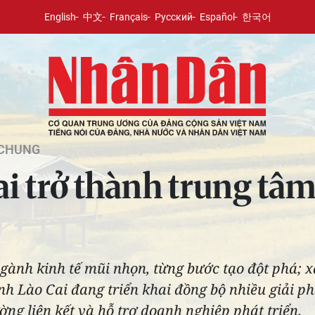
English
中文
Français
Русский
Español
한국어
 CHUNG
i trở thành trung tâm
ngành kinh tế mũi nhọn, từng bước tạo đột phá;
nh Lào Cai đang triển khai đồng bộ nhiều giải 
ờng liên kết và hỗ trợ doanh nghiệp phát triển.