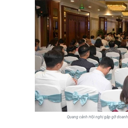
Quang cảnh Hội nghị gặp gỡ doanh n