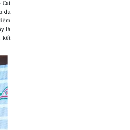
 Cai
ển du
điểm
ây là
n kết