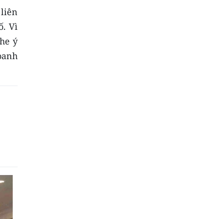
liên
ố. Vì
he ý
doanh