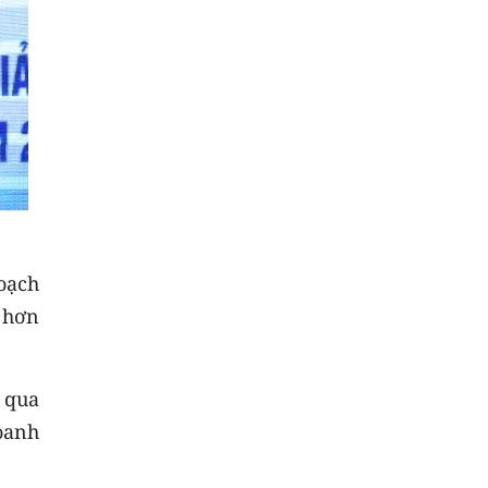
oạch
 hơn
g qua
oanh