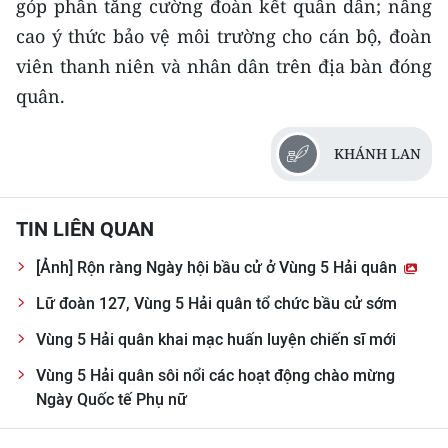
góp phần tăng cường đoàn kết quân dân; nâng
TIN MỚI
cao ý thức bảo vệ môi trường cho cán bộ, đoàn
viên thanh niên và nhân dân trên địa bàn đóng
TIN ĐỊA PHƯƠNG
quân.
Trung du và miền núi phía Bắc
KHÁNH LAN
Đồng bằng sông Hồng
Bắc Trung Bộ
TIN LIÊN QUAN
Duyên hải Nam Trung Bộ và Tây
Nguyên
[Ảnh] Rộn ràng Ngày hội bầu cử ở Vùng 5 Hải quân
Lữ đoàn 127, Vùng 5 Hải quân tổ chức bầu cử sớm
Đông Nam Bộ
Vùng 5 Hải quân khai mạc huấn luyện chiến sĩ mới
Đồng bằng sông Cửu Long
Vùng 5 Hải quân sôi nổi các hoạt động chào mừng
Chuyên trang Hà Nội
Ngày Quốc tế Phụ nữ
Chuyên trang TP. Hồ Chí Minh