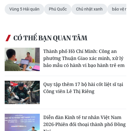
Vùng 5 Hải quân
Phú Quốc
Chủ nhật xanh
bảo vệ mô
CHUYÊN ĐỀ
CÁC CHUYÊN TRANG
CÓ THỂ BẠN QUAN TÂM
VỀ BÁO NHÂN DÂN
Thành phố Hồ Chí Minh: Công an
phường Thuận Giao xác minh, xử lý
THỜI NAY
bảo mẫu có hành vi bạo hành trẻ em
NHÂN DÂN CUỐI TUẦN
Quy tập thêm 17 bộ hài cốt liệt sĩ tại
NHÂN DÂN HẰNG THÁNG
Công viên Lê Thị Riêng
MUA BÁO
ĐỌC BÁO IN
Diễn đàn Kinh tế tư nhân Việt Nam
2026-Phiên đối thoại thành phố Đồng