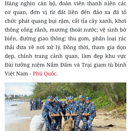
CHƯƠNG TRÌNH OCOP - MỖI XÃ
Hàng nghìn cán bộ, đoàn viên thanh niên các
MỘT SẢN PHẨM
cơ quan, đơn vị từ đất liền đến đảo xa đã tổ
chức phát quang bụi rậm, cắt tỉa cây xanh, khơi
RADIO
thông cống rãnh, mương thoát nước; vệ sinh bờ
biển, đường giao thông; thu gom, phân loại rác
MEDIA CENTER
thải đưa về nơi xử lý. Đồng thời, tham gia dọn
dẹp, chỉnh trang cảnh quan, làm đẹp khu vực
E-Magazine
Đài tưởng niệm Nắm Đấm và Trại giam tù binh
Video
Việt Nam -
Phú Quốc
.
Media Chính trị
Media Kinh tế
Media Văn hóa
Media Xã hội