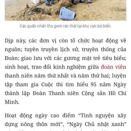
Media Pháp luật
Media Du lịch
Các quân nhân thu gom rác thải tại khu vực bờ biển.
Media Thế giới
Dịp này, các đơn vị còn tổ chức hoạt động về
Media Thể thao
nguồn; tuyên truyền lịch sử, truyền thống của
Media Giáo dục
Đoàn; giao lưu với các gương mặt trẻ tiêu biểu;
sinh hoạt, trao đổi kinh nghiệm giữa
đoàn viên
Media Y tế
thanh niên năm thứ nhất và năm thứ hai; luyện
Media Khoa học - Công nghệ
tập tham gia Cuộc thi tìm hiểu 95 năm Ngày
Media Môi trường
thành lập Đoàn Thanh niên Cộng sản Hồ Chí
Minh.
Ảnh
Hoạt động ngày cao điểm “Tình nguyện xây
Infographic
dựng nông thôn mới”, “Ngày Chủ nhật xanh”