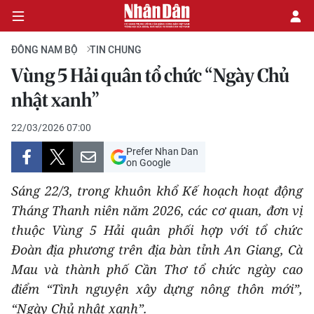
ĐÔNG NAM BỘ
TIN CHUNG
Vùng 5 Hải quân tổ chức “Ngày Chủ
CHÍNH TRỊ
nhật xanh”
KINH TẾ
22/03/2026 07:00
Prefer Nhan Dan
VĂN HÓA
on Google
Sáng 22/3, trong khuôn khổ Kế hoạch hoạt động
XÃ HỘI
Tháng Thanh niên năm 2026, các cơ quan, đơn vị
thuộc Vùng 5 Hải quân phối hợp với tổ chức
PHÁP LUẬT
Đoàn địa phương trên địa bàn tỉnh An Giang, Cà
DU LỊCH
Mau và thành phố Cần Thơ tổ chức ngày cao
điểm “Tình nguyện xây dựng nông thôn mới”,
THẾ GIỚI
“Ngày Chủ nhật xanh”.