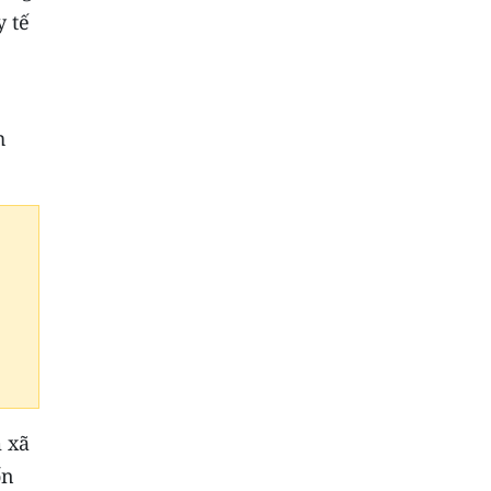
y tế
h
m xã
ốn