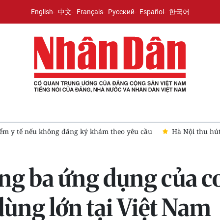
English
中文
Français
Русский
Español
한국어
ếu không đăng ký khám theo yêu cầu
Hà Nội thu hút gần 8,6 t
ong ba ứng dụng của 
dùng lớn tại Việt Nam