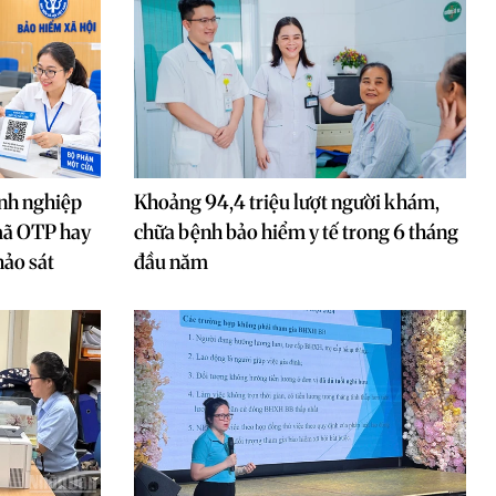
nh nghiệp
Khoảng 94,4 triệu lượt người khám,
mã OTP hay
chữa bệnh bảo hiểm y tế trong 6 tháng
hảo sát
đầu năm