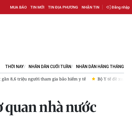
MUA BÁO
TIN MỚI
TIN ĐỊA PHƯƠNG
NHẬN TIN
Đăng nhập
THỜI NAY
NHÂN DÂN CUỐI TUẦN
NHÂN DÂN HẰNG THÁNG
riệu người tham gia bảo hiểm y tế
Bộ Y tế đề xuất mở rộng tha
cơ quan nhà nước