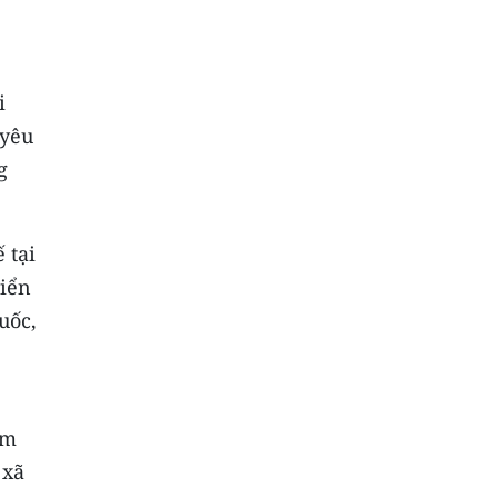
i
 yêu
g
 tại
riển
uốc,
am
 xã