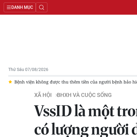
DANH MỤC
Thứ Sáu 07/08/2026
h viện không được thu thêm tiền của người bệnh bảo hiểm y tế n
XÃ HỘI
BHXH VÀ CUỘC SỐNG
VssID là một tr
có lượng người 