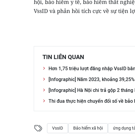
hội, bảo hiểm y tế, bảo hiểm thất nghi
VssID và phản hồi tích cực về sự tiện 
TIN LIÊN QUAN
Hơn 1,75 triệu lượt đăng nhập VssID bằ
[Infographic] Năm 2023, khoảng 39,25% 
[Infographic] Hà Nội chi trả gộp 2 thán
Thi đua thực hiện chuyển đổi số về bảo
VssID
Bảo hiểm xã hội
ứng dụng tả