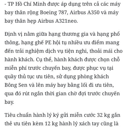
CHƯƠNG TRÌNH OCOP - MỖI XÃ
- TP Hồ Chí Minh được áp dụng trên cả các máy
MỘT SẢN PHẨM
bay thân rộng Boeing 787, Airbus A350 và máy
bay thân hẹp Airbus A321neo.
RADIO
Định vị nằm giữa hạng thương gia và hạng phổ
MEDIA CENTER
thông, hạng ghế PE hội tụ nhiều ưu điểm mang
đến trải nghiệm dịch vụ tiện nghi, thoải mái cho
E-Magazine
hành khách. Cụ thể, hành khách được chọn chỗ
Video
miễn phí trước chuyến bay, được phục vụ tại
quầy thủ tục ưu tiên, sử dụng phòng khách
Media Chính trị
Bông Sen và lên máy bay bằng lối đi ưu tiên,
Media Kinh tế
qua đó rút ngắn thời gian chờ đợi trước chuyến
bay.
Media Văn hóa
Tiêu chuẩn hành lý ký gửi miễn cước 32 kg gắn
Media Xã hội
thẻ ưu tiên kèm 12 kg hành lý xách tay cũng là