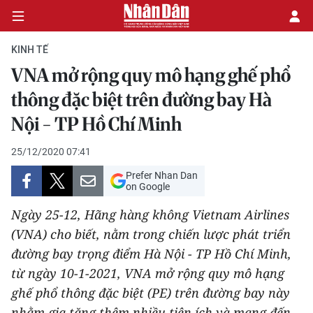
KINH TẾ
VNA mở rộng quy mô hạng ghế phổ
CHÍNH TRỊ
thông đặc biệt trên đường bay Hà
Nội - TP Hồ Chí Minh
KINH TẾ
25/12/2020 07:41
VĂN HÓA
Prefer Nhan Dan
on Google
XÃ HỘI
Ngày 25-12, Hãng hàng không Vietnam Airlines
PHÁP LUẬT
(VNA) cho biết, nằm trong chiến lược phát triển
đường bay trọng điểm Hà Nội - TP Hồ Chí Minh,
DU LỊCH
từ ngày 10-1-2021, VNA mở rộng quy mô hạng
ghế phổ thông đặc biệt (PE) trên đường bay này
THẾ GIỚI
nhằm gia tăng thêm nhiều tiện ích và mang đến