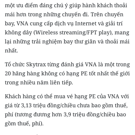
Media Pháp luật
một ưu điểm đáng chú ý giúp hành khách thoải
mái hơn trong những chuyến đi. Trên chuyến
Media Du lịch
bay, VNA cung cấp dịch vụ Internet và giải trí
Media Thế giới
không dây (Wireless streaming/FPT play), mang
lại những trải nghiệm bay thư giãn và thoải mái
Media Thể thao
nhất.
Media Giáo dục
Tổ chức Skytrax từng đánh giá VNA là một trong
Media Y tế
20 hãng hàng không có hạng PE tốt nhất thế giới
trong nhiều năm liên tiếp.
Media Khoa học - Công nghệ
Media Môi trường
Khách hàng có thể mua vé hạng PE của VNA với
giá từ 3,13 triệu đồng/chiều chưa bao gồm thuế,
Ảnh
phí (tương đương hơn 3,9 triệu đồng/chiều bao
Infographic
gồm thuế, phí).