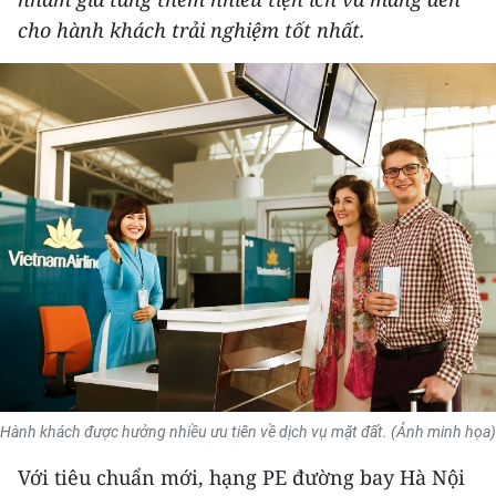
THỂ THAO
cho hành khách trải nghiệm tốt nhất.
GIÁO DỤC
Y TẾ
KHOA HỌC - CÔNG NGHỆ
MÔI TRƯỜNG
BẠN ĐỌC
KIỂM CHỨNG THÔNG TIN
TRI THỨC CHUYÊN SÂU
Hành khách được hưởng nhiều ưu tiên về dịch vụ mặt đất. (Ảnh minh họa)
54 DÂN TỘC VIỆT NAM
Với tiêu chuẩn mới, hạng PE đường bay Hà Nội