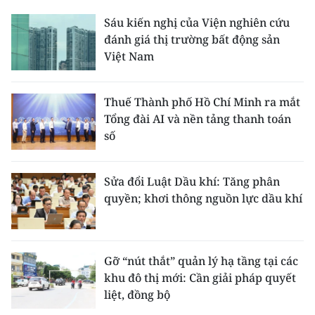
Sáu kiến nghị của Viện nghiên cứu
CHUYÊN ĐỀ
đánh giá thị trường bất động sản
Việt Nam
CÁC CHUYÊN TRANG
Thuế Thành phố Hồ Chí Minh ra mắt
VỀ BÁO NHÂN DÂN
Tổng đài AI và nền tảng thanh toán
số
THỜI NAY
NHÂN DÂN CUỐI TUẦN
Sửa đổi Luật Dầu khí: Tăng phân
quyền; khơi thông nguồn lực dầu khí
NHÂN DÂN HẰNG THÁNG
MUA BÁO
Gỡ “nút thắt” quản lý hạ tầng tại các
khu đô thị mới: Cần giải pháp quyết
ĐỌC BÁO IN
liệt, đồng bộ