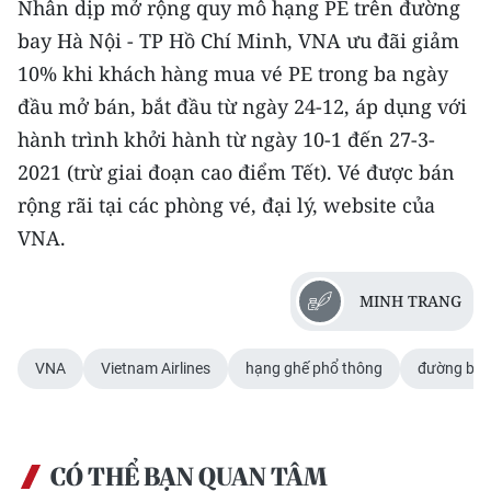
Nhân dịp mở rộng quy mô hạng PE trên đường
TIN MỚI
bay Hà Nội - TP Hồ Chí Minh, VNA ưu đãi giảm
10% khi khách hàng mua vé PE trong ba ngày
TIN ĐỊA PHƯƠNG
đầu mở bán, bắt đầu từ ngày 24-12, áp dụng với
Trung du và miền núi phía Bắc
hành trình khởi hành từ ngày 10-1 đến 27-3-
2021 (trừ giai đoạn cao điểm Tết). Vé được bán
Đồng bằng sông Hồng
rộng rãi tại các phòng vé, đại lý, website của
Bắc Trung Bộ
VNA.
Duyên hải Nam Trung Bộ và Tây
Nguyên
MINH TRANG
Đông Nam Bộ
VNA
Vietnam Airlines
hạng ghế phổ thông
đường bay
Đồng bằng sông Cửu Long
Chuyên trang Hà Nội
CÓ THỂ BẠN QUAN TÂM
Chuyên trang TP. Hồ Chí Minh