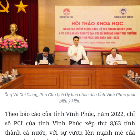
THỂ THAO
GIÁO DỤC
Y TẾ
KHOA HỌC - CÔNG NGHỆ
MÔI TRƯỜNG
BẠN ĐỌC
Ông Vũ Chí Giang, Phó Chủ tịch Ủy ban nhân dân tỉnh Vĩnh Phúc phát
KIỂM CHỨNG THÔNG TIN
biểu ý kiến.
TRI THỨC CHUYÊN SÂU
Theo báo cáo của tỉnh Vĩnh Phúc, năm 2022, chỉ
số PCI của tỉnh Vĩnh Phúc xếp thứ 8/63 tỉnh
54 DÂN TỘC VIỆT NAM
thành cả nước, với sự vươn lên mạnh mẽ của