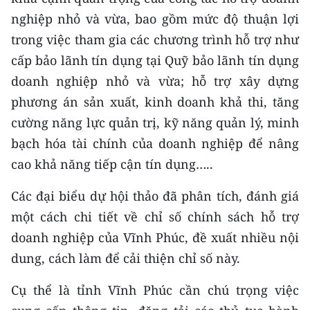
nghiệp nhỏ và vừa, bao gồm mức độ thuận lợi
CHUYÊN ĐỀ
trong việc tham gia các chương trình hỗ trợ như
cấp bảo lãnh tín dụng tại Quỹ bảo lãnh tín dụng
CÁC CHUYÊN TRANG
doanh nghiệp nhỏ và vừa; hỗ trợ xây dựng
phương án sản xuất, kinh doanh khả thi, tăng
VỀ BÁO NHÂN DÂN
cường năng lực quản trị, kỹ năng quản lý, minh
THỜI NAY
bạch hóa tài chính của doanh nghiệp để nâng
cao khả năng tiếp cận tín dụng…..
NHÂN DÂN CUỐI TUẦN
Các đại biểu dự hội thảo đã phân tích, đánh giá
NHÂN DÂN HẰNG THÁNG
một cách chi tiết về chỉ số chính sách hỗ trợ
doanh nghiệp của Vĩnh Phúc, đề xuất nhiều nội
MUA BÁO
dung, cách làm để cải thiện chỉ số này.
ĐỌC BÁO IN
Cụ thể là tỉnh Vĩnh Phúc cần chú trọng việc