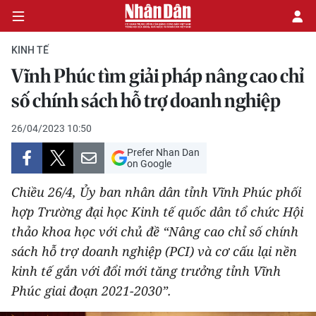
KINH TẾ
Vĩnh Phúc tìm giải pháp nâng cao chỉ
CHÍNH TRỊ
số chính sách hỗ trợ doanh nghiệp
KINH TẾ
26/04/2023 10:50
Prefer Nhan Dan
VĂN HÓA
on Google
Chiều 26/4, Ủy ban nhân dân tỉnh Vĩnh Phúc phối
XÃ HỘI
hợp Trường đại học Kinh tế quốc dân tổ chức Hội
thảo khoa học với chủ đề “Nâng cao chỉ số chính
PHÁP LUẬT
sách hỗ trợ doanh nghiệp (PCI) và cơ cấu lại nền
DU LỊCH
kinh tế gắn với đổi mới tăng trưởng tỉnh Vĩnh
Phúc giai đoạn 2021-2030”.
THẾ GIỚI