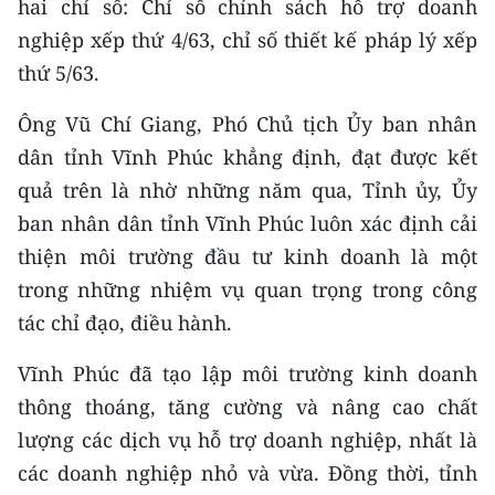
hai chỉ số: Chỉ số chính sách hỗ trợ doanh
CHƯƠNG TRÌNH OCOP - MỖI XÃ
MỘT SẢN PHẨM
nghiệp xếp thứ 4/63, chỉ số thiết kế pháp lý xếp
thứ 5/63.
RADIO
Ông Vũ Chí Giang, Phó Chủ tịch Ủy ban nhân
dân tỉnh Vĩnh Phúc khẳng định, đạt được kết
MEDIA CENTER
quả trên là nhờ những năm qua, Tỉnh ủy, Ủy
E-Magazine
ban nhân dân tỉnh Vĩnh Phúc luôn xác định cải
thiện môi trường đầu tư kinh doanh là một
Video
trong những nhiệm vụ quan trọng trong công
Media Chính trị
tác chỉ đạo, điều hành.
Media Kinh tế
Vĩnh Phúc đã tạo lập môi trường kinh doanh
thông thoáng, tăng cường và nâng cao chất
Media Văn hóa
lượng các dịch vụ hỗ trợ doanh nghiệp, nhất là
Media Xã hội
các doanh nghiệp nhỏ và vừa. Đồng thời, tỉnh