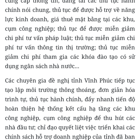
cung cấp thông tin, đăng tải các thủ tục hành
ENGLISH
chính nói chung, thủ tục để được hỗ trợ về năng
lực kinh doanh, giá thuê mặt bằng tại các khu,
中文
cụm công nghiệp; thủ tục để được miễn giảm
FRANÇAIS
chi phí tư vấn pháp luật; thủ tục miễn giảm chi
phí tư vấn thông tin thị trường; thủ tục miễn
РУССКИЙ
giảm chi phí tham gia các khóa đào tạo có sử
ESPAÑOL
dụng ngân sách nhà nước...
한국어
Các chuyên gia đề nghị tỉnh Vĩnh Phúc tiếp tục
tạo lập môi trường thông thoáng, đơn giản hóa
trình tự, thủ tục hành chính, đẩy nhanh tiến độ
hoàn thiện hệ thống kết cấu hạ tầng các khu
công nghiệp, cụm công nghiệp để thu hút các
nhà đầu tư; chỉ đạo quyết liệt việc triển khai các
chính sách hỗ trợ doanh nghiệp của tỉnh đã ban