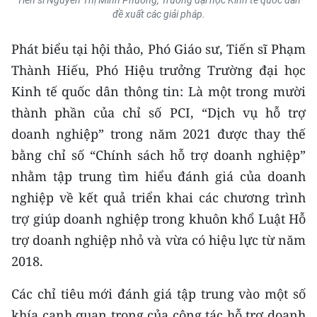
TIN MỚI
đề xuất các giải pháp.
TIN ĐỊA PHƯƠNG
Phát biểu tại hội thảo, Phó Giáo sư, Tiến sĩ Phạm
Thành Hiếu, Phó Hiệu trưởng Trường đại học
Trung du và miền núi phía Bắc
Kinh tế quốc dân thông tin: Là một trong mười
Đồng bằng sông Hồng
thành phần của chỉ số PCI, “Dịch vụ hỗ trợ
doanh nghiệp” trong năm 2021 được thay thế
Bắc Trung Bộ
bằng chỉ số “Chính sách hỗ trợ doanh nghiệp”
Duyên hải Nam Trung Bộ và Tây
nhằm tập trung tìm hiểu đánh giá của doanh
Nguyên
nghiệp về kết quả triển khai các chương trình
trợ giúp doanh nghiệp trong khuôn khổ Luật Hỗ
Đông Nam Bộ
trợ doanh nghiệp nhỏ và vừa có hiệu lực từ năm
Đồng bằng sông Cửu Long
2018.
Chuyên trang Hà Nội
Các chỉ tiêu mới đánh giá tập trung vào một số
khía cạnh quan trọng của công tác hỗ trợ doanh
Chuyên trang TP. Hồ Chí Minh