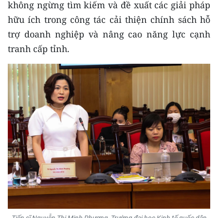
Media Pháp luật
không ngừng tìm kiếm và đề xuất các giải pháp
hữu ích trong công tác cải thiện chính sách hỗ
Media Du lịch
trợ doanh nghiệp và nâng cao năng lực cạnh
Media Thế giới
tranh cấp tỉnh.
Media Thể thao
Media Giáo dục
Media Y tế
Media Khoa học - Công nghệ
Media Môi trường
Ảnh
Infographic
Tiến sĩ Nguyễn Thị Minh Phương, Trường đại học Kinh tế quốc dân