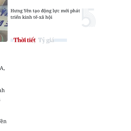
Hưng Yên tạo động lực mới phát
triển kinh tế-xã hội
Thời tiết
Tỷ giá
A,
nh
a
Yên