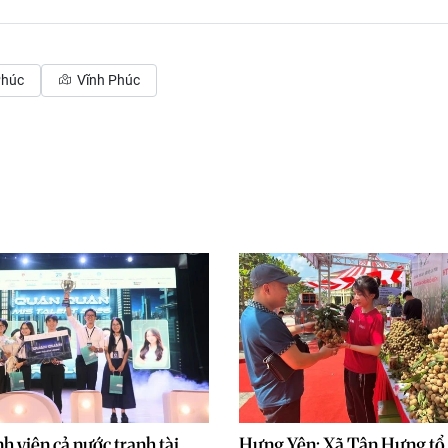
Phúc
Vĩnh Phúc
h viên cả nước tranh tài
Hưng Yên: Xã Tân Hưng tổ