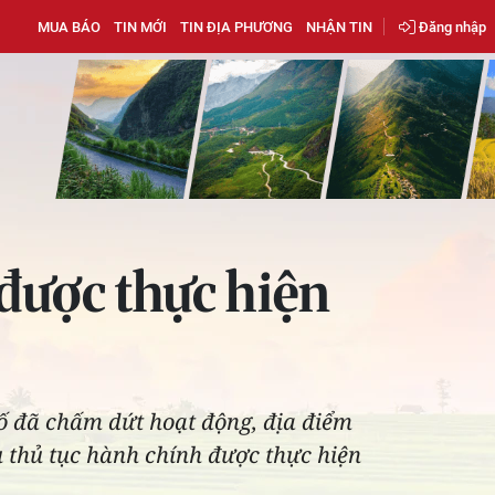
MUA BÁO
TIN MỚI
TIN ĐỊA PHƯƠNG
NHẬN TIN
Đăng nhập
được thực hiện
hố đã chấm dứt hoạt động, địa điểm
ều thủ tục hành chính được thực hiện