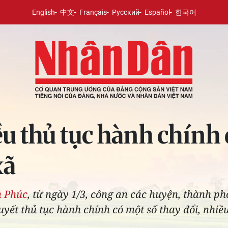
English
中文
Français
Русский
Español
한국어
u thủ tục hành chính 
xã
h Phúc
, từ ngày 1/3, công an các huyện, thành p
quyết thủ tục hành chính có một số thay đổi, nhi