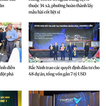
hãn
thuộc 34 xã, phường hoàn thành lấy
mẫu hài cốt liệt sĩ
ình diễn
Bắc Ninh trao các quyết định đầu tư cho
 đột phá
48 dự án, tổng vốn gần 7 tỷ USD