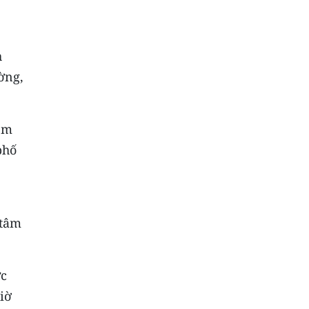
h
ờng,
iểm
phố
 tâm
ức
iờ