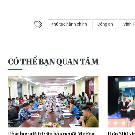
thủ tục hành chính
Công an
Vĩnh 
CÓ THỂ BẠN QUAN TÂM
Phát huy giá trị văn hóa người Mường
Hơn 500 sin