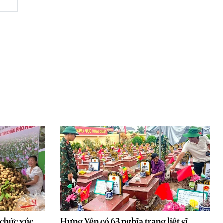
 chức xúc
Hưng Yên có 63 nghĩa trang liệt sĩ