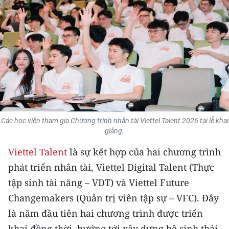
THỂ THAO
GIÁO DỤC
Y TẾ
KHOA HỌC - CÔNG NGHỆ
MÔI TRƯỜNG
Các học viên tham gia Chương trình nhân tài Viettel Talent 2026 tại lễ khai
giảng.
BẠN ĐỌC
Viettel Talent
là sự kết hợp của hai chương trình
KIỂM CHỨNG THÔNG TIN
phát triển nhân tài, Viettel Digital Talent (Thực
tập sinh tài năng – VDT) và Viettel Future
TRI THỨC CHUYÊN SÂU
Changemakers (Quản trị viên tập sự – VFC). Đây
54 DÂN TỘC VIỆT NAM
là năm đầu tiên hai chương trình được triển
khai đồng thời, hướng tới xây dựng hệ sinh thái