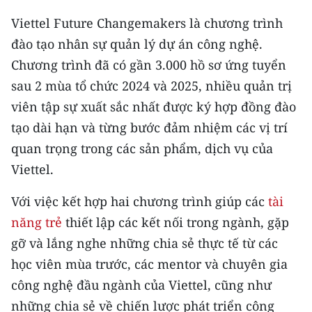
Media Pháp luật
Viettel Future Changemakers là chương trình
Media Du lịch
đào tạo nhân sự quản lý dự án công nghệ.
Chương trình đã có gần 3.000 hồ sơ ứng tuyển
Media Thế giới
sau 2 mùa tổ chức 2024 và 2025, nhiều quản trị
Media Thể thao
viên tập sự xuất sắc nhất được ký hợp đồng đào
tạo dài hạn và từng bước đảm nhiệm các vị trí
Media Giáo dục
quan trọng trong các sản phẩm, dịch vụ của
Media Y tế
Viettel.
Media Khoa học - Công nghệ
Với việc kết hợp hai chương trình giúp các
tài
Media Môi trường
năng trẻ
thiết lập các kết nối trong ngành, gặp
gỡ và lắng nghe những chia sẻ thực tế từ các
Ảnh
học viên mùa trước, các mentor và chuyên gia
Infographic
công nghệ đầu ngành của Viettel, cũng như
những chia sẻ về chiến lược phát triển công