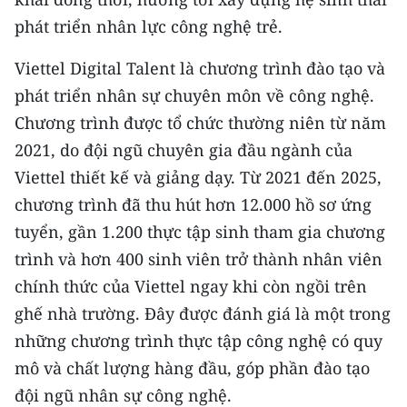
CHƯƠNG TRÌNH OCOP - MỖI XÃ
phát triển nhân lực công nghệ trẻ.
MỘT SẢN PHẨM
Viettel Digital Talent là chương trình đào tạo và
RADIO
phát triển nhân sự chuyên môn về công nghệ.
Chương trình được tổ chức thường niên từ năm
MEDIA CENTER
2021, do đội ngũ chuyên gia đầu ngành của
E-Magazine
Viettel thiết kế và giảng dạy. Từ 2021 đến 2025,
chương trình đã thu hút hơn 12.000 hồ sơ ứng
Video
tuyển, gần 1.200 thực tập sinh tham gia chương
Media Chính trị
trình và hơn 400 sinh viên trở thành nhân viên
chính thức của Viettel ngay khi còn ngồi trên
Media Kinh tế
ghế nhà trường. Đây được đánh giá là một trong
Media Văn hóa
những chương trình thực tập công nghệ có quy
mô và chất lượng hàng đầu, góp phần đào tạo
Media Xã hội
đội ngũ nhân sự công nghệ.