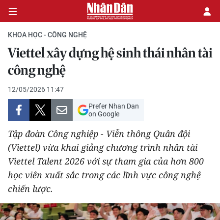
KHOA HỌC - CÔNG NGHỆ
Viettel xây dựng hệ sinh thái nhân tài
CHÍNH TRỊ
công nghệ
KINH TẾ
12/05/2026 11:47
Prefer Nhan Dan
VĂN HÓA
on Google
Tập đoàn Công nghiệp - Viễn thông Quân đội
XÃ HỘI
(Viettel) vừa khai giảng chương trình nhân tài
Viettel Talent 2026 với sự tham gia của hơn 800
PHÁP LUẬT
học viên xuất sắc trong các lĩnh vực công nghệ
DU LỊCH
chiến lược.
THẾ GIỚI