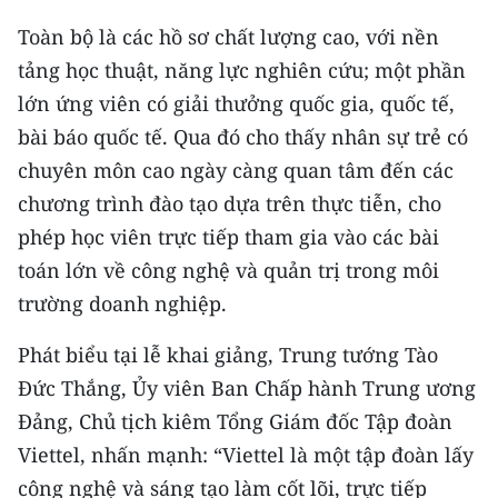
Toàn bộ là các hồ sơ chất lượng cao, với nền
CHUYÊN ĐỀ
tảng học thuật, năng lực nghiên cứu; một phần
CÁC CHUYÊN TRANG
lớn ứng viên có giải thưởng quốc gia, quốc tế,
bài báo quốc tế. Qua đó cho thấy nhân sự trẻ có
chuyên môn cao ngày càng quan tâm đến các
VỀ BÁO NHÂN DÂN
chương trình đào tạo dựa trên thực tiễn, cho
THỜI NAY
phép học viên trực tiếp tham gia vào các bài
toán lớn về công nghệ và quản trị trong môi
NHÂN DÂN CUỐI TUẦN
trường doanh nghiệp.
NHÂN DÂN HẰNG THÁNG
Phát biểu tại lễ khai giảng, Trung tướng Tào
MUA BÁO
Đức Thắng, Ủy viên Ban Chấp hành Trung ương
Đảng, Chủ tịch kiêm Tổng Giám đốc Tập đoàn
ĐỌC BÁO IN
Viettel, nhấn mạnh: “Viettel là một tập đoàn lấy
công nghệ và sáng tạo làm cốt lõi, trực tiếp