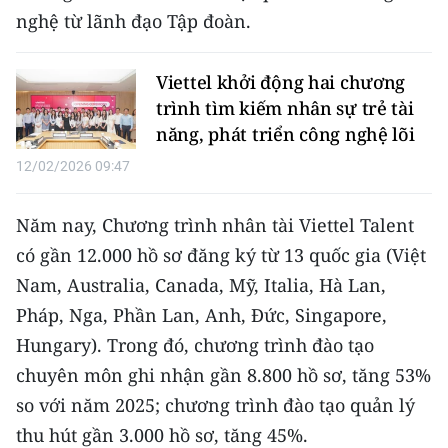
TIN MỚI
nghệ từ lãnh đạo Tập đoàn.
TIN ĐỊA PHƯƠNG
Viettel khởi động hai chương
trình tìm kiếm nhân sự trẻ tài
Trung du và miền núi phía Bắc
năng, phát triển công nghệ lõi
Đồng bằng sông Hồng
12/02/2026 09:47
Bắc Trung Bộ
Năm nay, Chương trình nhân tài Viettel Talent
Duyên hải Nam Trung Bộ và Tây
có gần 12.000 hồ sơ đăng ký từ 13 quốc gia (Việt
Nguyên
Nam, Australia, Canada, Mỹ, Italia, Hà Lan,
Đông Nam Bộ
Pháp, Nga, Phần Lan, Anh, Đức, Singapore,
Hungary). Trong đó, chương trình đào tạo
Đồng bằng sông Cửu Long
chuyên môn ghi nhận gần 8.800 hồ sơ, tăng 53%
Chuyên trang Hà Nội
so với năm 2025; chương trình đào tạo quản lý
thu hút gần 3.000 hồ sơ, tăng 45%.
Chuyên trang TP. Hồ Chí Minh