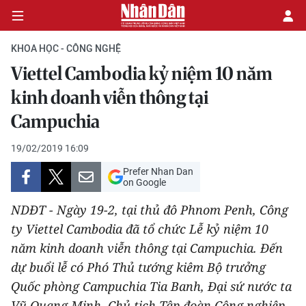
KHOA HỌC - CÔNG NGHỆ
Viettel Cambodia kỷ niệm 10 năm
CHÍNH TRỊ
kinh doanh viễn thông tại
Campuchia
KINH TẾ
19/02/2019 16:09
VĂN HÓA
Prefer Nhan Dan
on Google
XÃ HỘI
NDĐT - Ngày 19-2, tại thủ đô Phnom Penh, Công
PHÁP LUẬT
ty Viettel Cambodia đã tổ chức Lễ kỷ niệm 10
năm kinh doanh viễn thông tại Campuchia. Đến
DU LỊCH
dự buổi lễ có Phó Thủ tướng kiêm Bộ trưởng
Quốc phòng Campuchia Tia Banh, Đại sứ nước ta
THẾ GIỚI
Vũ Quang Minh, Chủ tịch Tập đoàn Công nghiệp -