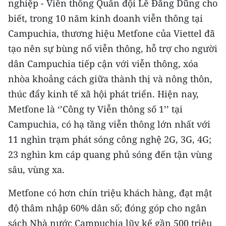
nghiệp - Viễn thông Quân đội Lê Đăng Dũng cho
CHƯƠNG TRÌNH OCOP - MỖI XÃ
MỘT SẢN PHẨM
biết, trong 10 năm kinh doanh viễn thông tại
Campuchia, thương hiệu Metfone của Viettel đã
tạo nên sự bùng nổ viễn thông, hỗ trợ cho người
RADIO
dân Campuchia tiếp cận với viễn thông, xóa
MEDIA CENTER
nhòa khoảng cách giữa thành thị và nông thôn,
thúc đẩy kinh tế xã hội phát triển. Hiện nay,
E-Magazine
Metfone là ‘’Công ty Viễn thông số 1’’ tại
Video
Campuchia, có hạ tầng viễn thông lớn nhất với
11 nghìn trạm phát sóng công nghệ 2G, 3G, 4G;
Media Chính trị
23 nghìn km cáp quang phủ sóng đến tận vùng
Media Kinh tế
sâu, vùng xa.
Media Văn hóa
Metfone có hơn chín triệu khách hàng, đạt mật
độ thâm nhập 60% dân số; đóng góp cho ngân
Media Xã hội
sách Nhà nước Campuchia lũy kế gần 500 triệu