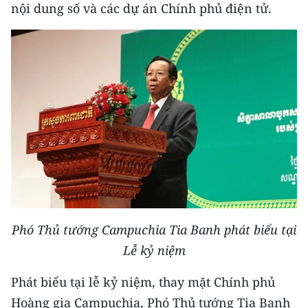
nội dung số và các dự án Chính phủ điện tử.
TIN MỚI
TIN ĐỊA PHƯƠNG
Trung du và miền núi phía Bắc
Đồng bằng sông Hồng
Bắc Trung Bộ
Duyên hải Nam Trung Bộ và Tây
Nguyên
Đông Nam Bộ
Phó Thủ tướng Campuchia Tia Banh phát biểu tại
Đồng bằng sông Cửu Long
Lễ kỷ niệm
Chuyên trang Hà Nội
Phát biểu tại lễ kỷ niệm, thay mặt Chính phủ
Hoàng gia Campuchia, Phó Thủ tướng Tia Banh
Chuyên trang TP. Hồ Chí Minh