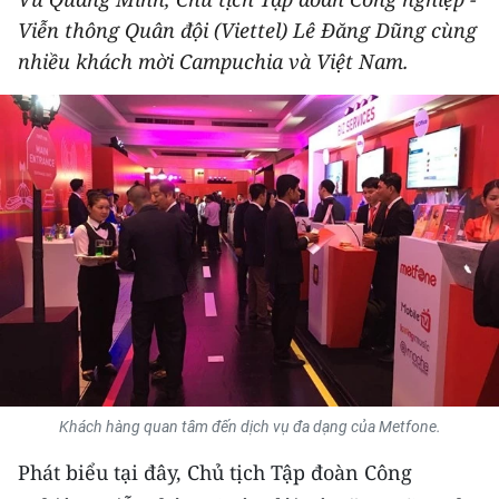
THỂ THAO
Viễn thông Quân đội (Viettel) Lê Đăng Dũng cùng
nhiều khách mời Campuchia và Việt Nam.
GIÁO DỤC
Y TẾ
KHOA HỌC - CÔNG NGHỆ
MÔI TRƯỜNG
BẠN ĐỌC
KIỂM CHỨNG THÔNG TIN
TRI THỨC CHUYÊN SÂU
Khách hàng quan tâm đến dịch vụ đa dạng của Metfone.
54 DÂN TỘC VIỆT NAM
Phát biểu tại đây, Chủ tịch Tập đoàn Công