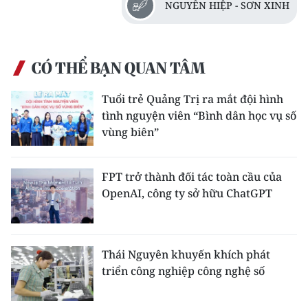
NGUYỄN HIỆP - SƠN XINH
ENGLISH
中文
CÓ THỂ BẠN QUAN TÂM
FRANÇAIS
Tuổi trẻ Quảng Trị ra mắt đội hình
РУССКИЙ
tình nguyện viên “Bình dân học vụ số
vùng biên”
ESPAÑOL
한국어
FPT trở thành đối tác toàn cầu của
OpenAI, công ty sở hữu ChatGPT
Thái Nguyên khuyến khích phát
triển công nghiệp công nghệ số