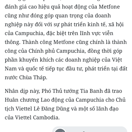
đánh giá cao hiệu quả hoạt động của Metfone
CHUYÊN ĐỀ
cũng như đóng góp quan trọng của doanh
nghiệp này đối với sự phát triển kinh tế, xã hội
CÁC CHUYÊN TRANG
của Campuchia, đặc biệt trên lĩnh vực viễn
thông. Thành công Metfone cũng chính là thành
VỀ BÁO NHÂN DÂN
công của Chính phủ Campuchia, đồng thời góp
phần khuyến khích các doanh nghiệp của Việt
THỜI NAY
Nam và quốc tế tiếp tục đầu tư, phát triển tại đất
NHÂN DÂN CUỐI TUẦN
nước Chùa Tháp.
NHÂN DÂN HẰNG THÁNG
Nhân dịp này, Phó Thủ tướng Tia Banh đã trao
Huân chương Lao động của Campuchia cho Chủ
MUA BÁO
tịch Viettel Lê Đăng Dũng và một số lãnh đạo
ĐỌC BÁO IN
của Viettel Cambodia.