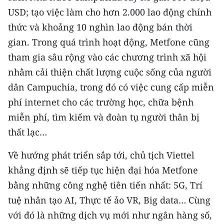
Media Pháp luật
USD; tạo việc làm cho hơn 2.000 lao động chính
Media Du lịch
thức và khoảng 10 nghìn lao động bán thời
gian. Trong quá trình hoạt động, Metfone cũng
Media Thế giới
tham gia sâu rộng vào các chương trình xã hội
Media Thể thao
nhằm cải thiện chất lượng cuộc sống của người
dân Campuchia, trong đó có việc cung cấp miễn
Media Giáo dục
phí internet cho các trường học, chữa bệnh
Media Y tế
miễn phí, tìm kiếm và đoàn tụ người thân bị
thất lạc…
Media Khoa học - Công nghệ
Về hướng phát triển sắp tới, chủ tịch Viettel
Media Môi trường
khẳng định sẽ tiếp tục hiện đại hóa Metfone
Ảnh
bằng những công nghệ tiên tiến nhất: 5G, Trí
tuệ nhân tạo AI, Thực tế ảo VR, Big data… Cùng
Infographic
với đó là những dịch vụ mới như ngân hàng số,