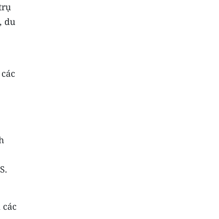
trụ
, du
 các
h
S.
 các