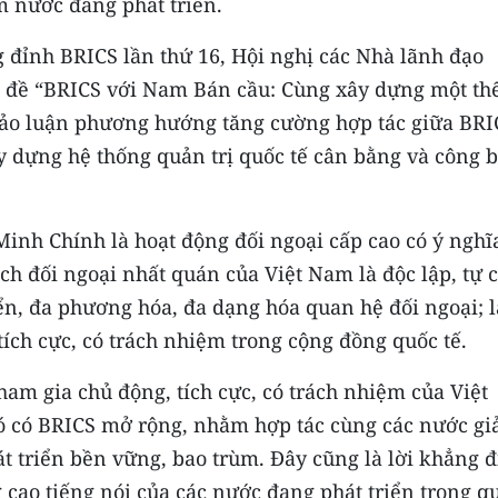
m nước đang phát triển.
đỉnh BRICS lần thứ 16, Hội nghị các Nhà lãnh đạo
đề “BRICS với Nam Bán cầu: Cùng xây dựng một th
 thảo luận phương hướng tăng cường hợp tác giữa BRI
y dựng hệ thống quản trị quốc tế cân bằng và công 
nh Chính là hoạt động đối ngoại cấp cao có ý nghĩ
ách đối ngoại nhất quán của Việt Nam là độc lập, tự 
iển, đa phương hóa, đa dạng hóa quan hệ đối ngoại; l
 tích cực, có trách nhiệm trong cộng đồng quốc tế.
ham gia chủ động, tích cực, có trách nhiệm của Việt
ó có BRICS mở rộng, nhằm hợp tác cùng các nước gi
át triển bền vững, bao trùm. Ðây cũng là lời khẳng 
cao tiếng nói của các nước đang phát triển trong q