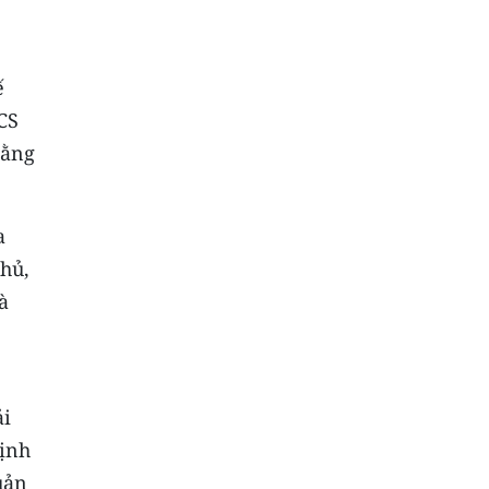
ế
CS
bằng
a
chủ,
à
ải
định
uản