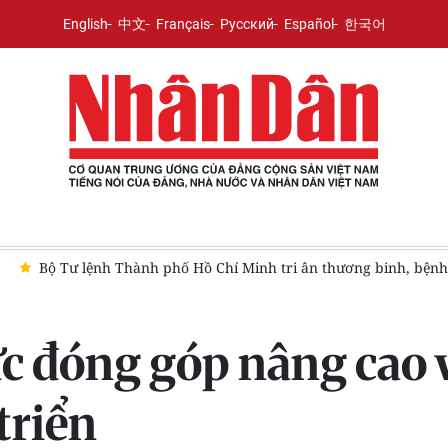
English
中文
Français
Русский
Español
한국어
hành phố Hồ Chí Minh tri ân thương binh, bệnh binh tại Long Đất
c đóng góp nâng cao v
triển