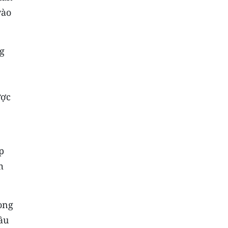
vào
g
ược
p
m
ong
ầu