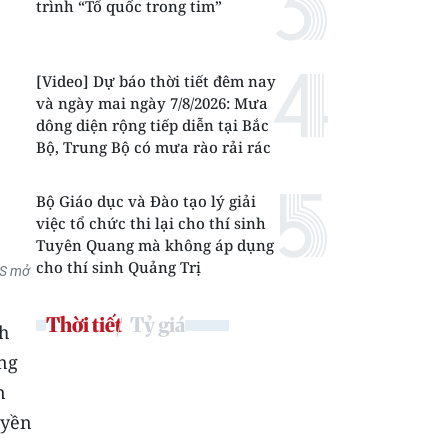
trình “Tổ quốc trong tim”
[Video] Dự báo thời tiết đêm nay
và ngày mai ngày 7/8/2026: Mưa
dông diện rộng tiếp diễn tại Bắc
Bộ, Trung Bộ có mưa rào rải rác
Bộ Giáo dục và Đào tạo lý giải
việc tổ chức thi lại cho thí sinh
Tuyên Quang mà không áp dụng
cho thí sinh Quảng Trị
CS mở
Thời tiết
Tỷ giá
h
ăng
n
uyền