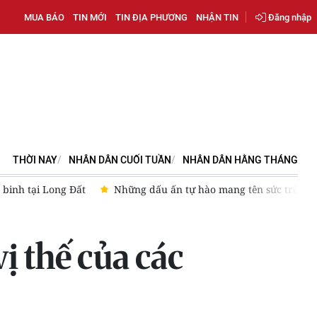
MUA BÁO
TIN MỚI
TIN ĐỊA PHƯƠNG
NHẬN TIN
Đăng nhập
THỜI NAY
NHÂN DÂN CUỐI TUẦN
NHÂN DÂN HẰNG THÁNG
Những dấu ấn tự hào mang tên sức trẻ
Thúc đẩy mạnh mẽ
ị thế của các