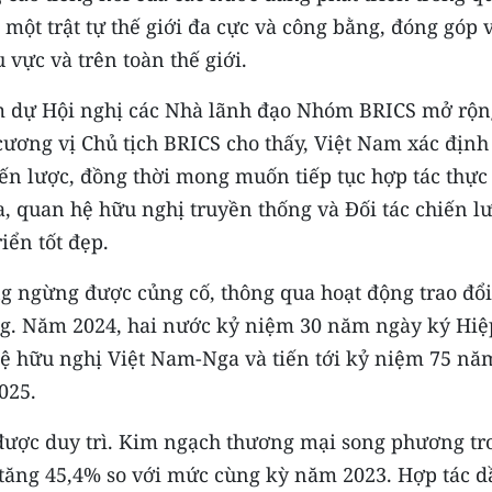
 một trật tự thế giới đa cực và công bằng, đóng góp 
 vực và trên toàn thế giới.
 dự Hội nghị các Nhà lãnh đạo Nhóm BRICS mở rộn
ơng vị Chủ tịch BRICS cho thấy, Việt Nam xác định
ến lược, đồng thời mong muốn tiếp tục hợp tác thực
a, quan hệ hữu nghị truyền thống và Ðối tác chiến l
riển tốt đẹp.
ng ngừng được củng cố, thông qua hoạt động trao đổi
ng. Năm 2024, hai nước kỷ niệm 30 năm ngày ký Hiệ
hệ hữu nghị Việt Nam-Nga và tiến tới kỷ niệm 75 nă
025.
 được duy trì. Kim ngạch thương mại song phương tr
 tăng 45,4% so với mức cùng kỳ năm 2023. Hợp tác d