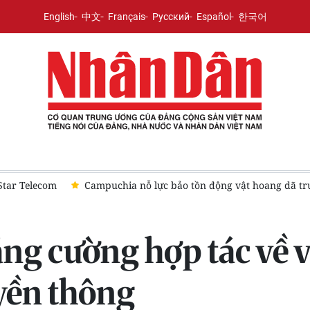
English
中文
Français
Русский
Español
한국어
r Telecom
Campuchia nỗ lực bảo tồn động vật hoang dã trước
ng cường hợp tác về vă
uyền thông