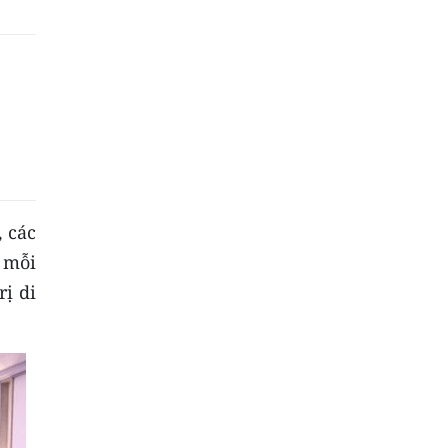
, các
a mỗi
rị di