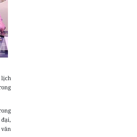
 lịch
rong
rong
đại,
 văn