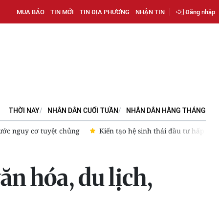
MUA BÁO
TIN MỚI
TIN ĐỊA PHƯƠNG
NHẬN TIN
Đăng nhập
THỜI NAY
NHÂN DÂN CUỐI TUẦN
NHÂN DÂN HẰNG THÁNG
 nguy cơ tuyệt chủng
Kiến tạo hệ sinh thái đầu tư hấp dẫn c
n hóa, du lịch,