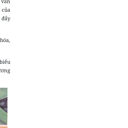
o văn
 của
 đẩy
 hóa,
biểu
ương