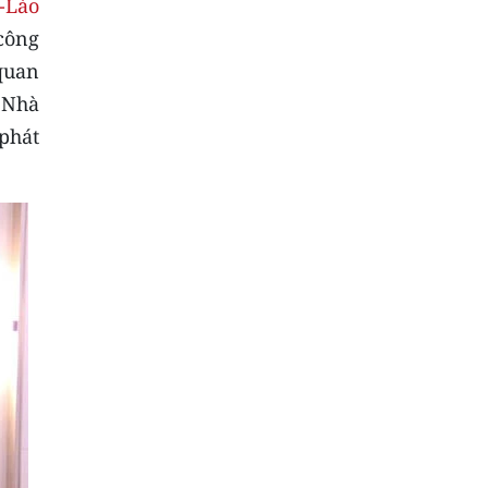
-Lào
 công
quan
i Nhà
phát