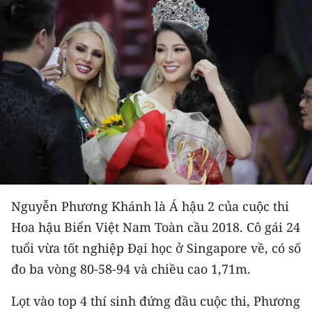
THỂ THAO
GIÁO DỤC
Y TẾ
KHOA HỌC - CÔNG NGHỆ
MÔI TRƯỜNG
BẠN ĐỌC
Nguyễn Phương Khánh là Á hậu 2 của cuộc thi
KIỂM CHỨNG THÔNG TIN
Hoa hậu Biển Việt Nam Toàn cầu 2018. Cô gái 24
tuổi vừa tốt nghiệp Đại học ở Singapore về, có số
TRI THỨC CHUYÊN SÂU
đo ba vòng 80-58-94 và chiều cao 1,71m.
54 DÂN TỘC VIỆT NAM
Lọt vào top 4 thí sinh đứng đầu cuộc thi, Phương