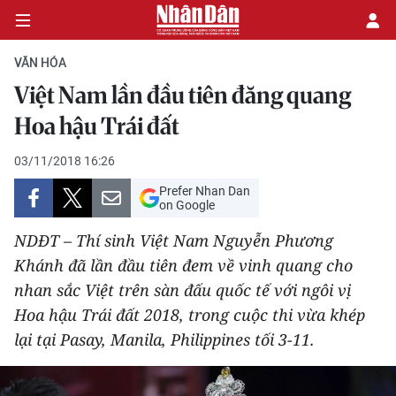
VĂN HÓA
Việt Nam lần đầu tiên đăng quang
CHÍNH TRỊ
Hoa hậu Trái đất
KINH TẾ
03/11/2018 16:26
Prefer Nhan Dan
VĂN HÓA
on Google
NDĐT – Thí sinh Việt Nam Nguyễn Phương
XÃ HỘI
Khánh đã lần đầu tiên đem về vinh quang cho
nhan sắc Việt trên sàn đấu quốc tế với ngôi vị
PHÁP LUẬT
Hoa hậu Trái đất 2018, trong cuộc thi vừa khép
DU LỊCH
lại tại Pasay, Manila, Philippines tối 3-11.
THẾ GIỚI