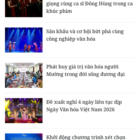
giọng cùng ca sĩ Đông Hùng trong ca
khúc phim
CHUYÊN ĐỀ
CÁC CHUYÊN TRANG
Sân khấu và cơ hội bứt phá cùng
công nghiệp văn hóa
VỀ BÁO NHÂN DÂN
THỜI NAY
Phát huy giá trị văn hóa người
Mường trong đời sống đương đại
NHÂN DÂN CUỐI TUẦN
NHÂN DÂN HẰNG THÁNG
Đề xuất nghỉ 4 ngày liên tục dịp
MUA BÁO
Ngày Văn hóa Việt Nam 2026
ĐỌC BÁO IN
Khởi động chương trình xét chọn