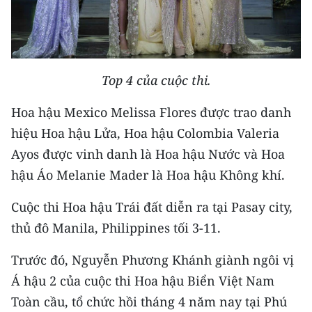
Media Pháp luật
Media Du lịch
Media Thế giới
Top 4 của cuộc thi.
Media Thể thao
Hoa hậu Mexico Melissa Flores được trao danh
Media Giáo dục
hiệu Hoa hậu Lửa, Hoa hậu Colombia Valeria
Ayos được vinh danh là Hoa hậu Nước và Hoa
Media Y tế
hậu Áo Melanie Mader là Hoa hậu Không khí.
Media Khoa học - Công nghệ
Cuộc thi Hoa hậu Trái đất diễn ra tại Pasay city,
Media Môi trường
thủ đô Manila, Philippines tối 3-11.
Ảnh
Trước đó, Nguyễn Phương Khánh giành ngôi vị
Á hậu 2 của cuộc thi Hoa hậu Biển Việt Nam
Infographic
Toàn cầu, tổ chức hồi tháng 4 năm nay tại Phú