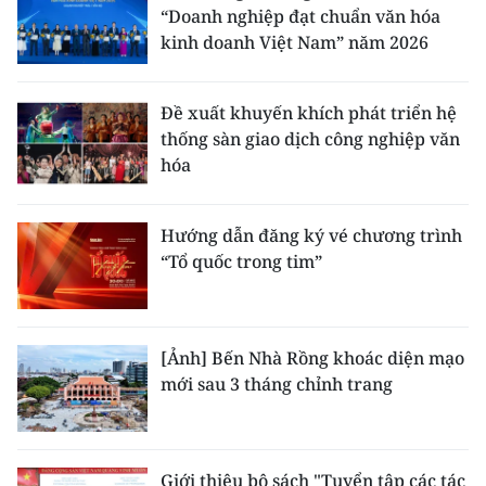
ENGLISH
“Doanh nghiệp đạt chuẩn văn hóa
kinh doanh Việt Nam” năm 2026
中文
Đề xuất khuyến khích phát triển hệ
FRANÇAIS
thống sàn giao dịch công nghiệp văn
hóa
РУССКИЙ
ESPAÑOL
Hướng dẫn đăng ký vé chương trình
“Tổ quốc trong tim”
한국어
[Ảnh] Bến Nhà Rồng khoác diện mạo
mới sau 3 tháng chỉnh trang
Giới thiệu bộ sách "Tuyển tập các tác