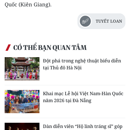
Quốc (Kiên Giang).
TIN MỚI
TIN ĐỊA PHƯƠNG
TUYẾT LOAN
Trung du và miền núi phía Bắc
Đồng bằng sông Hồng
CÓ THỂ BẠN QUAN TÂM
Bắc Trung Bộ
Đột phá trong nghệ thuật biểu diễn
tại Thủ đô Hà Nội
Duyên hải Nam Trung Bộ và Tây
Nguyên
Đông Nam Bộ
Khai mạc Lễ hội Việt Nam-Hàn Quốc
năm 2026 tại Đà Nẵng
Đồng bằng sông Cửu Long
Chuyên trang Hà Nội
Dàn diễn viên “Hộ linh tráng sĩ” góp
Chuyên trang TP. Hồ Chí Minh