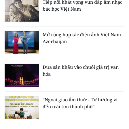
Tiếp nối khát vọng vun đắp âm nhạc
bác học Việt Nam
Mở rộng hợp tác điện ảnh Việt Nam-
Azerbaijan
Đưa sân khấu vào chuỗi giá trị văn
hóa
“Ngoại giao ẩm thực - Từ hương vị
đến trái tim thành phố”