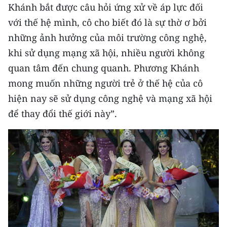
CHƯƠNG TRÌNH OCOP - MỖI XÃ
Khánh bắt được câu hỏi ứng xử về áp lực đối
MỘT SẢN PHẨM
với thế hệ mình, cô cho biết đó là sự thờ ơ bởi
những ảnh hưởng của môi trường công nghệ,
RADIO
khi sử dụng mạng xã hội, nhiều người không
quan tâm đến chung quanh. Phương Khánh
MEDIA CENTER
mong muốn những người trẻ ở thế hệ của cô
E-Magazine
hiện nay sẽ sử dụng công nghệ và mạng xã hội
để thay đổi thế giới này”.
Video
Media Chính trị
Media Kinh tế
Media Văn hóa
Media Xã hội