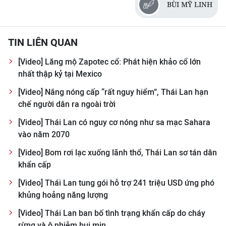
CHƯƠNG TRÌNH OCOP - MỖI XÃ
BÙI MỸ LINH
MỘT SẢN PHẨM
TIN LIÊN QUAN
RADIO
[Video] Lăng mộ Zapotec cổ: Phát hiện khảo cổ lớn
MEDIA CENTER
nhất thập kỷ tại Mexico
[Video] Nắng nóng cấp “rất nguy hiểm”, Thái Lan hạn
E-Magazine
chế người dân ra ngoài trời
Video
[Video] Thái Lan có nguy cơ nóng như sa mạc Sahara
vào năm 2070
Media Chính trị
[Video] Bom rơi lạc xuống lãnh thổ, Thái Lan sơ tán dân
Media Kinh tế
khẩn cấp
[Video] Thái Lan tung gói hỗ trợ 241 triệu USD ứng phó
Media Văn hóa
khủng hoảng năng lượng
Media Xã hội
[Video] Thái Lan ban bố tình trạng khẩn cấp do cháy
rừng và ô nhiễm bụi mịn