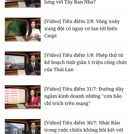
lưng với Tây Ban Nha?
CHUYÊN ĐỀ
[Video] Tiêu điểm 2/8: Vòng xoáy
CÁC CHUYÊN TRANG
xung đột có nguy cơ lan tới biển
Caspi
VỀ BÁO NHÂN DÂN
[Video] Tiêu điểm 1/8: Phép thử từ
THỜI NAY
kế hoạch tinh giản 1 triệu công chức
của Thái Lan
NHÂN DÂN CUỐI TUẦN
[Video] Tiêu điểm 31/7: Đường dây
NHÂN DÂN HẰNG THÁNG
ngầm kinh doanh những "cơn bão
chỉ trích trên mạng"
MUA BÁO
ĐỌC BÁO IN
[Video] Tiêu điểm 30/7: Nhật Bản
trong cuộc chiến không hồi kết với