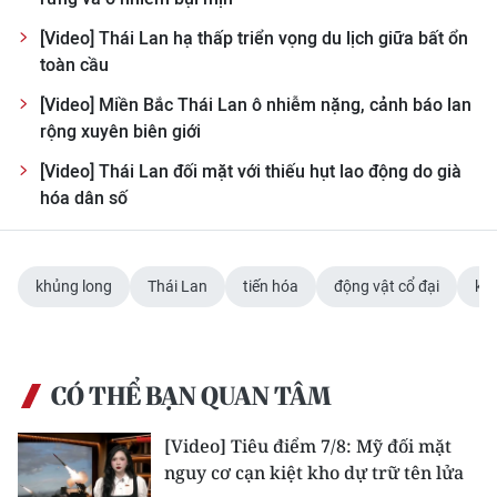
Media Pháp luật
[Video] Thái Lan hạ thấp triển vọng du lịch giữa bất ổn
Media Du lịch
toàn cầu
Media Thế giới
[Video] Miền Bắc Thái Lan ô nhiễm nặng, cảnh báo lan
rộng xuyên biên giới
Media Thể thao
[Video] Thái Lan đối mặt với thiếu hụt lao động do già
hóa dân số
Media Giáo dục
Media Y tế
khủng long
Thái Lan
tiến hóa
động vật cổ đại
kh
Media Khoa học - Công nghệ
Media Môi trường
CÓ THỂ BẠN QUAN TÂM
Ảnh
[Video] Tiêu điểm 7/8: Mỹ đối mặt
Infographic
nguy cơ cạn kiệt kho dự trữ tên lửa