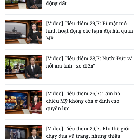
động đất
ENGLISH
中文
[Video] Tiêu điểm 29/7: Bí mật mô
hình hoạt động các hạm đội hải quân
FRANÇAIS
Mỹ
РУССКИЙ
[Video] Tiêu điểm 28/7: Nước Đức và
ESPAÑOL
nỗi ám ảnh "xe điên"
한국어
[Video] Tiêu điểm 26/7: Tấm hộ
chiếu Mỹ không còn ở đỉnh cao
quyền lực
[Video] Tiêu điểm 25/7: Khi thế giới
chạy đua vũ trang, nhưng thiếu