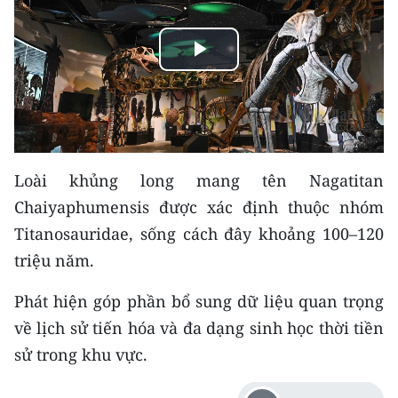
THỂ THAO
Play
GIÁO DỤC
Video
Y TẾ
KHOA HỌC - CÔNG NGHỆ
Loài khủng long mang tên Nagatitan
MÔI TRƯỜNG
Chaiyaphumensis được xác định thuộc nhóm
Titanosauridae, sống cách đây khoảng 100–120
BẠN ĐỌC
triệu năm.
KIỂM CHỨNG THÔNG TIN
Phát hiện góp phần bổ sung dữ liệu quan trọng
TRI THỨC CHUYÊN SÂU
về lịch sử tiến hóa và đa dạng sinh học thời tiền
sử trong khu vực.
54 DÂN TỘC VIỆT NAM