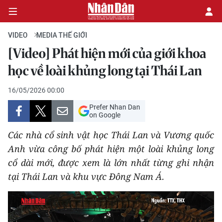
VIDEO
MEDIA THẾ GIỚI
[Video] Phát hiện mới của giới khoa
CHÍNH TRỊ
học về loài khủng long tại Thái Lan
KINH TẾ
16/05/2026 00:00
Prefer Nhan Dan
VĂN HÓA
on Google
Các nhà cổ sinh vật học Thái Lan và Vương quốc
XÃ HỘI
Anh vừa công bố phát hiện một loài khủng long
cổ dài mới, được xem là lớn nhất từng ghi nhận
PHÁP LUẬT
tại Thái Lan và khu vực Đông Nam Á.
DU LỊCH
THẾ GIỚI