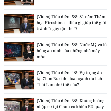
TIN MỚI
TIN ĐỊA PHƯƠNG
[Video] Tiêu điểm 6/8: 81 năm Thảm
họa Hiroshima – điều gì giúp thế giới
Trung du và miền núi phía Bắc
tránh “ngày tận thế”?
Đồng bằng sông Hồng
[Video] Tiêu điểm 5/8: Nước Mỹ và lỗ
Bắc Trung Bộ
hổng an ninh của những nhà máy
nước
Duyên hải Nam Trung Bộ và Tây
Nguyên
[Video] Tiêu điểm 4/8: Vụ trọng án
Đông Nam Bộ
tại Chon Buri đe dọa ngành du lịch
Thái Lan như thế nào?
Đồng bằng sông Cửu Long
Chuyên trang Hà Nội
[Video] Tiêu điểm 3/8: Khủng hoảng
nhập cư tại Ceuta có khiến EU quay
Chuyên trang TP. Hồ Chí Minh