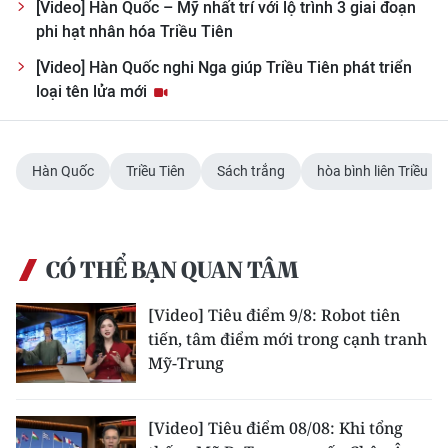
Media Pháp luật
[Video] Hàn Quốc – Mỹ nhất trí với lộ trình 3 giai đoạn
phi hạt nhân hóa Triều Tiên
Media Du lịch
[Video] Hàn Quốc nghi Nga giúp Triều Tiên phát triển
loại tên lửa mới
Media Thế giới
Media Thể thao
Hàn Quốc
Triều Tiên
Sách trắng
hòa bình liên Triều
Media Giáo dục
Media Y tế
CÓ THỂ BẠN QUAN TÂM
Media Khoa học - Công nghệ
[Video] Tiêu điểm 9/8: Robot tiên
Media Môi trường
tiến, tâm điểm mới trong cạnh tranh
Ảnh
Mỹ-Trung
Infographic
[Video] Tiêu điểm 08/08: Khi tổng