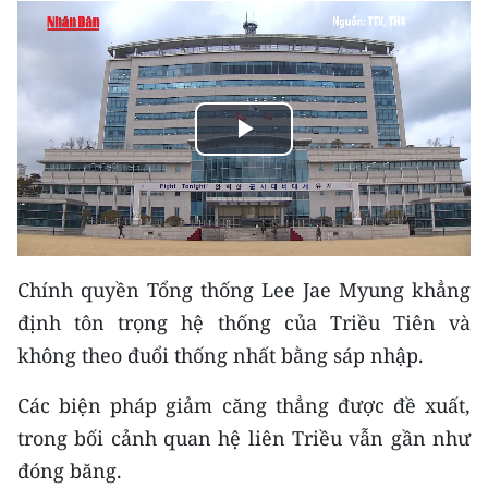
THỂ THAO
GIÁO DỤC
Y TẾ
Play
KHOA HỌC - CÔNG NGHỆ
Video
MÔI TRƯỜNG
BẠN ĐỌC
Chính quyền Tổng thống Lee Jae Myung khẳng
định tôn trọng hệ thống của Triều Tiên và
KIỂM CHỨNG THÔNG TIN
không theo đuổi thống nhất bằng sáp nhập.
TRI THỨC CHUYÊN SÂU
Các biện pháp giảm căng thẳng được đề xuất,
trong bối cảnh quan hệ liên Triều vẫn gần như
54 DÂN TỘC VIỆT NAM
đóng băng.