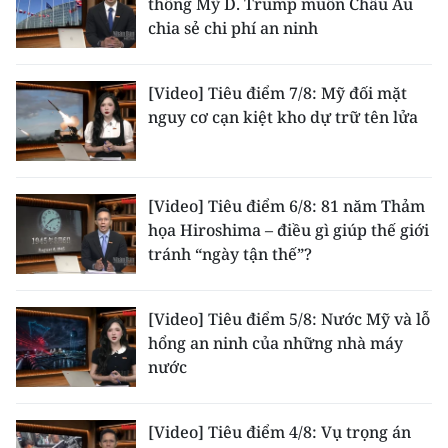
thống Mỹ D. Trump muốn Châu Âu
TIN MỚI
chia sẻ chi phí an ninh
TIN ĐỊA PHƯƠNG
[Video] Tiêu điểm 7/8: Mỹ đối mặt
Trung du và miền núi phía Bắc
nguy cơ cạn kiệt kho dự trữ tên lửa
Đồng bằng sông Hồng
Bắc Trung Bộ
[Video] Tiêu điểm 6/8: 81 năm Thảm
họa Hiroshima – điều gì giúp thế giới
Duyên hải Nam Trung Bộ và Tây
tránh “ngày tận thế”?
Nguyên
Đông Nam Bộ
[Video] Tiêu điểm 5/8: Nước Mỹ và lỗ
hổng an ninh của những nhà máy
Đồng bằng sông Cửu Long
nước
Chuyên trang Hà Nội
[Video] Tiêu điểm 4/8: Vụ trọng án
Chuyên trang TP. Hồ Chí Minh