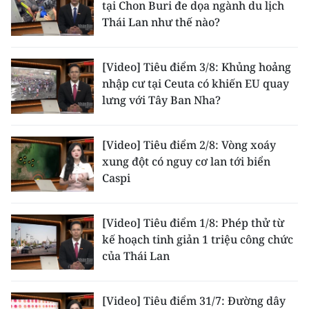
tại Chon Buri đe dọa ngành du lịch
Thái Lan như thế nào?
CHUYÊN ĐỀ
CÁC CHUYÊN TRANG
[Video] Tiêu điểm 3/8: Khủng hoảng
nhập cư tại Ceuta có khiến EU quay
lưng với Tây Ban Nha?
VỀ BÁO NHÂN DÂN
THỜI NAY
[Video] Tiêu điểm 2/8: Vòng xoáy
xung đột có nguy cơ lan tới biển
NHÂN DÂN CUỐI TUẦN
Caspi
NHÂN DÂN HẰNG THÁNG
[Video] Tiêu điểm 1/8: Phép thử từ
kế hoạch tinh giản 1 triệu công chức
MUA BÁO
của Thái Lan
ĐỌC BÁO IN
[Video] Tiêu điểm 31/7: Đường dây