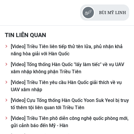
CHƯƠNG TRÌNH OCOP - MỖI XÃ
MỘT SẢN PHẨM
BÙI MỸ LINH
RADIO
TIN LIÊN QUAN
MEDIA CENTER
[Video] Triều Tiên liên tiếp thử tên lửa, phủ nhận khả
năng hòa giải với Hàn Quốc
E-Magazine
[Video] Tổng thống Hàn Quốc "lấy làm tiếc" về vụ UAV
Video
xâm nhập không phận Triều Tiên
[Video] Triều Tiên yêu cầu Hàn Quốc giải thích về vụ
Media Chính trị
UAV xâm nhập
Media Kinh tế
[Video] Cựu Tổng thống Hàn Quốc Yoon Suk Yeol bị truy
tố thêm tội liên quan tới Triều Tiên
Media Văn hóa
[Video] Triều Tiên phô diễn công nghệ quốc phòng mới,
Media Xã hội
gửi cảnh báo đến Mỹ - Hàn