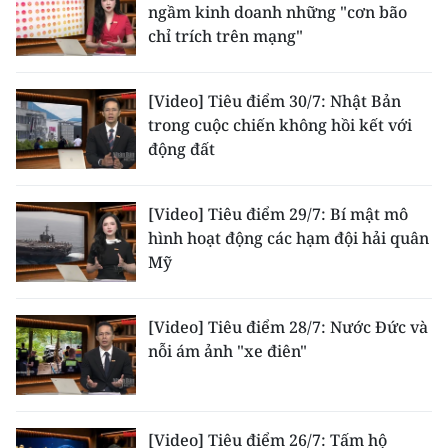
ngầm kinh doanh những "cơn bão
ENGLISH
chỉ trích trên mạng"
中文
[Video] Tiêu điểm 30/7: Nhật Bản
FRANÇAIS
trong cuộc chiến không hồi kết với
động đất
РУССКИЙ
ESPAÑOL
[Video] Tiêu điểm 29/7: Bí mật mô
hình hoạt động các hạm đội hải quân
한국어
Mỹ
[Video] Tiêu điểm 28/7: Nước Đức và
nỗi ám ảnh "xe điên"
[Video] Tiêu điểm 26/7: Tấm hộ