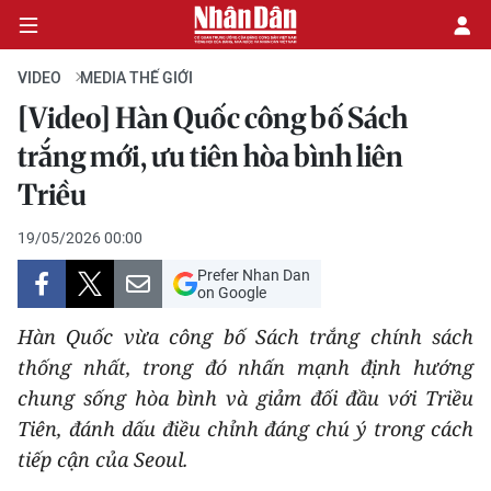
VIDEO
MEDIA THẾ GIỚI
[Video] Hàn Quốc công bố Sách
CHÍNH TRỊ
trắng mới, ưu tiên hòa bình liên
Triều
KINH TẾ
19/05/2026 00:00
VĂN HÓA
Prefer Nhan Dan
on Google
XÃ HỘI
Hàn Quốc vừa công bố Sách trắng chính sách
PHÁP LUẬT
thống nhất, trong đó nhấn mạnh định hướng
chung sống hòa bình và giảm đối đầu với Triều
DU LỊCH
Tiên, đánh dấu điều chỉnh đáng chú ý trong cách
tiếp cận của Seoul.
THẾ GIỚI