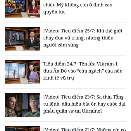
chiếu Mỹ không còn ở đỉnh cao
quyền lực
[Video] Tiêu điểm 25/7: Khi thế giới
chạy đua vũ trang, nhưng thiếu
người cầm súng
Tiêu điểm 24/7: Tên lửa Vikram-1
đưa Ấn Độ vào “cửa ngách” của nền
kinh tế vũ trụ
[Video] Tiêu điểm 23/7: Sa thải Tổng
tư lệnh, dấu hiệu bất ổn hay cuộc đại
phẫu quân sự tại Ukraine?
[Video] Tiêu điểm 22/7: Những rủi ro