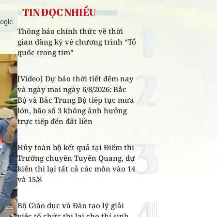
TIN ĐỌC NHIỀU
ogle
Thông báo chính thức về thời
gian đăng ký vé chương trình “Tổ
quốc trong tim”
[Video] Dự báo thời tiết đêm nay
và ngày mai ngày 6/8/2026: Bắc
Bộ và Bắc Trung Bộ tiếp tục mưa
lớn, bão số 3 không ảnh hưởng
trực tiếp đến đất liền
Hủy toàn bộ kết quả tại Điểm thi
Trường chuyên Tuyên Quang, dự
kiến thi lại tất cả các môn vào 14
và 15/8
Bộ Giáo dục và Đào tạo lý giải
việc tổ chức thi lại cho thí sinh