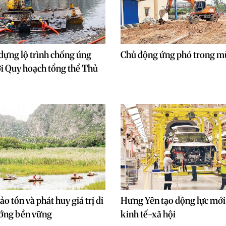
dựng lộ trình chống úng
Chủ động ứng phó trong m
i Quy hoạch tổng thể Thủ
o tồn và phát huy giá trị di
Hưng Yên tạo động lực mới 
ướng bền vững
kinh tế-xã hội