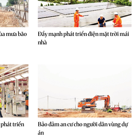
ùa mưa bão
Đẩy mạnh phát triển điện mặt trời mái
nhà
phát triển
Bảo đảm an cư cho người dân vùng dự
án