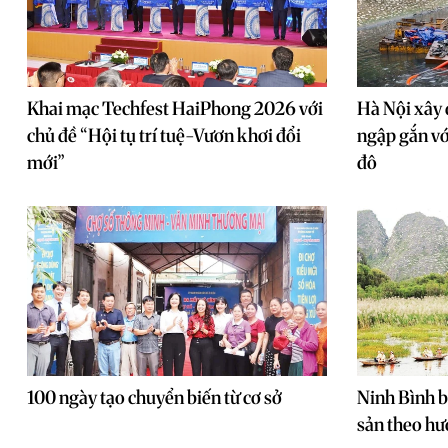
Khai mạc Techfest HaiPhong 2026 với
Hà Nội xây 
chủ đề “Hội tụ trí tuệ-Vươn khơi đổi
ngập gắn vớ
mới”
đô
100 ngày tạo chuyển biến từ cơ sở
Ninh Bình bả
sản theo h