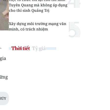
Tuyên Quang mà không áp dụng
cho thí sinh Quảng Trị
Xây dựng môi trường mạng văn
minh, có trách nhiệm
.
Thời tiết
Tỷ giá
gia
hững
HÚY