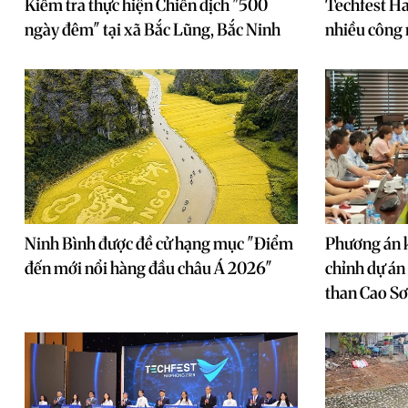
Kiểm tra thực hiện Chiến dịch "500
Techfest Ha
ngày đêm" tại xã Bắc Lũng, Bắc Ninh
nhiều công 
Ninh Bình được đề cử hạng mục "Điểm
Phương án k
đến mới nổi hàng đầu châu Á 2026"
chỉnh dự án
than Cao S