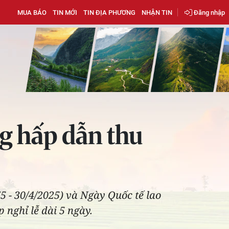
MUA BÁO
TIN MỚI
TIN ĐỊA PHƯƠNG
NHẬN TIN
Đăng nhập
ng hấp dẫn thu
 - 30/4/2025) và Ngày Quốc tế lao
 nghỉ lễ dài 5 ngày.