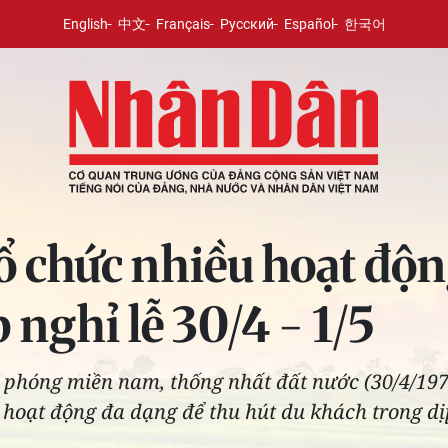
English
中文
Français
Русский
Español
한국어
tổ chức nhiều hoạt độ
 nghỉ lễ 30/4 - 1/5
phóng miền nam, thống nhất đất nước (30/4/1975
 hoạt động đa dạng để thu hút du khách trong dịp