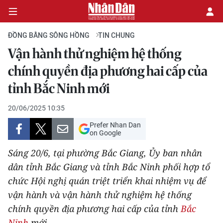
ĐỒNG BẰNG SÔNG HỒNG
TIN CHUNG
Vận hành thử nghiệm hệ thống
CHÍNH TRỊ
chính quyền địa phương hai cấp của
tỉnh Bắc Ninh mới
KINH TẾ
20/06/2025 10:35
VĂN HÓA
Prefer Nhan Dan
on Google
XÃ HỘI
Sáng 20/6, tại phường Bắc Giang, Ủy ban nhân
PHÁP LUẬT
dân tỉnh Bắc Giang và tỉnh Bắc Ninh phối hợp tổ
chức Hội nghị quán triệt triển khai nhiệm vụ để
DU LỊCH
vận hành và vận hành thử nghiệm hệ thống
chính quyền địa phương hai cấp của tỉnh
Bắc
THẾ GIỚI
Ninh
mới.