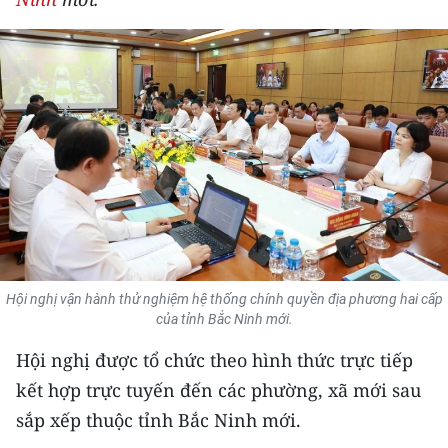
THỂ THAO
GIÁO DỤC
Y TẾ
KHOA HỌC - CÔNG NGHỆ
MÔI TRƯỜNG
BẠN ĐỌC
Hội nghị vận hành thử nghiệm hệ thống chính quyền địa phương hai cấp
KIỂM CHỨNG THÔNG TIN
của tỉnh Bắc Ninh mới.
Hội nghị được tổ chức theo hình thức trực tiếp
TRI THỨC CHUYÊN SÂU
kết hợp trực tuyến đến các phường, xã mới sau
54 DÂN TỘC VIỆT NAM
sắp xếp thuộc tỉnh Bắc Ninh mới.