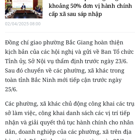
khoảng 50% đơn vị hành chính
cấp xã sau sáp nhập
CHUYÊN ĐỀ
02/04/2025 08:00
CÁC CHUYÊN TRANG
Đồng chí giao phường Bắc Giang hoàn thiện
VỀ BÁO NHÂN DÂN
kịch bản của các hội nghị và gửi về Ban Tổ chức
Tỉnh ủy, Sở Nội vụ thẩm định trước ngày 23/6.
THỜI NAY
Sau đó chuyển về các phường, xã khác trong
NHÂN DÂN CUỐI TUẦN
toàn tỉnh Bắc Ninh mới tiếp cận trước ngày
25/6.
NHÂN DÂN HẰNG THÁNG
Các phường, xã khác chủ động công khai các trụ
MUA BÁO
sở làm việc, công khai danh sách các vị trí tiếp
nhận và giải quyết thủ tục hành chính cho nhân
ĐỌC BÁO IN
dân, doanh nghiệp của các phường, xã trên địa