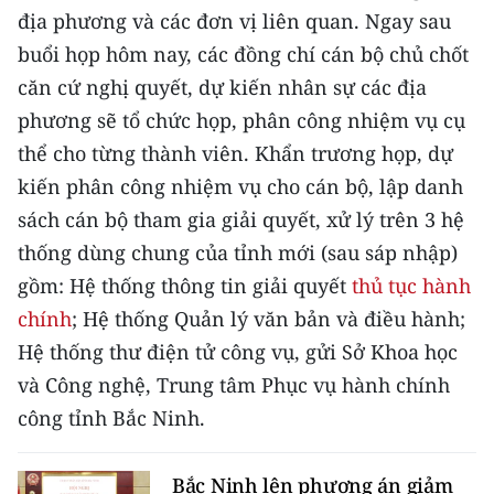
địa phương và các đơn vị liên quan. Ngay sau
TIN MỚI
buổi họp hôm nay, các đồng chí cán bộ chủ chốt
TIN ĐỊA PHƯƠNG
căn cứ nghị quyết, dự kiến nhân sự các địa
phương sẽ tổ chức họp, phân công nhiệm vụ cụ
Trung du và miền núi phía Bắc
thể cho từng thành viên. Khẩn trương họp, dự
Đồng bằng sông Hồng
kiến phân công nhiệm vụ cho cán bộ, lập danh
sách cán bộ tham gia giải quyết, xử lý trên 3 hệ
Bắc Trung Bộ
thống dùng chung của tỉnh mới (sau sáp nhập)
Duyên hải Nam Trung Bộ và Tây
gồm: Hệ thống thông tin giải quyết
thủ tục hành
Nguyên
chính
; Hệ thống Quản lý văn bản và điều hành;
Đông Nam Bộ
Hệ thống thư điện tử công vụ, gửi Sở Khoa học
và Công nghệ, Trung tâm Phục vụ hành chính
Đồng bằng sông Cửu Long
công tỉnh Bắc Ninh.
Chuyên trang Hà Nội
Bắc Ninh lên phương án giảm
Chuyên trang TP. Hồ Chí Minh