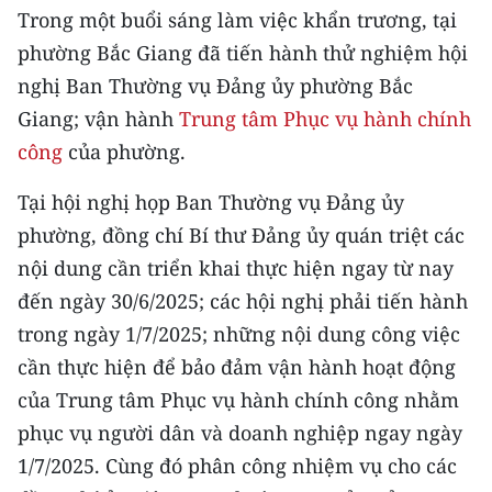
CHƯƠNG TRÌNH OCOP - MỖI XÃ
Trong một buổi sáng làm việc khẩn trương, tại
MỘT SẢN PHẨM
phường Bắc Giang đã tiến hành thử nghiệm hội
nghị Ban Thường vụ Đảng ủy phường Bắc
RADIO
Giang; vận hành
Trung tâm Phục vụ hành chính
công
của phường.
MEDIA CENTER
Tại hội nghị họp Ban Thường vụ Đảng ủy
E-Magazine
phường, đồng chí Bí thư Đảng ủy quán triệt các
Video
nội dung cần triển khai thực hiện ngay từ nay
đến ngày 30/6/2025; các hội nghị phải tiến hành
Media Chính trị
trong ngày 1/7/2025; những nội dung công việc
Media Kinh tế
cần thực hiện để bảo đảm vận hành hoạt động
của Trung tâm Phục vụ hành chính công nhằm
Media Văn hóa
phục vụ người dân và doanh nghiệp ngay ngày
Media Xã hội
1/7/2025. Cùng đó phân công nhiệm vụ cho các