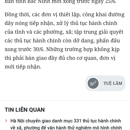
bàn tỉnh Bắc Ninh mới xong trước ngày 25/6.
ENGLISH
Đồng thời, các đơn vị thiết lập, công khai đường
中文
dây nóng tiếp nhận, xử lý thủ tục hành chính
của tỉnh và các phường, xã; tập trung giải quyết
FRANÇAIS
các thủ tục hành chính còn dở dang, phấn đấu
РУССКИЙ
xong trước 30/6. Những trường hợp không kịp
thì phải bàn giao đầy đủ cho cơ quan, đơn vị
ESPAÑOL
mới tiếp nhận.
한국어
TUỆ LÂM
TIN LIÊN QUAN
Hà Nội chuyển giao danh mục 331 thủ tục hành chính
về xã, phường để vận hành thử nghiệm mô hình chính