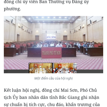
đồng chí ủy viên Ban Thường vụ Đảng ủy
Media Pháp luật
phường.
Media Du lịch
Media Thế giới
Media Thể thao
Media Giáo dục
Media Y tế
Media Khoa học - Công nghệ
Media Môi trường
Một điểm cầu của hội nghị
Ảnh
Kết luận hội nghị, đồng chí Mai Sơn, Phó Chủ
Infographic
tịch Ủy ban nhân dân tỉnh Bắc Giang ghi nhận
sự chuẩn bị tích cực, chu đáo, khẩn trương của