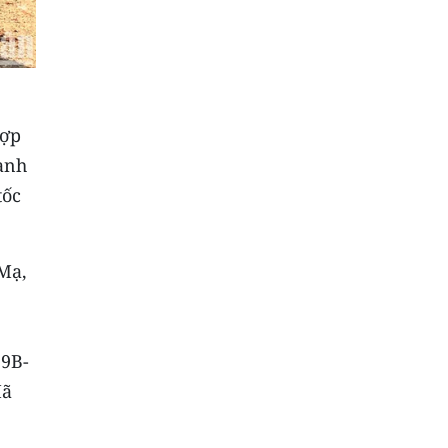
hợp
hành
tốc
 Mạ,
29B-
Mã