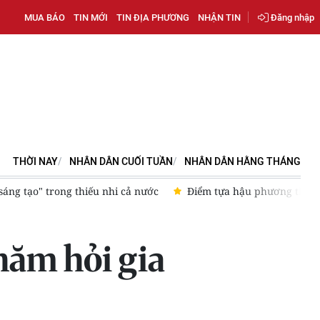
MUA BÁO
TIN MỚI
TIN ĐỊA PHƯƠNG
NHẬN TIN
Đăng nhập
THỜI NAY
NHÂN DÂN CUỐI TUẦN
NHÂN DÂN HẰNG THÁNG
 để tuyến đầu yên tâm bảo vệ chủ quyền biển, đảo
Vùng 3 H
hăm hỏi gia