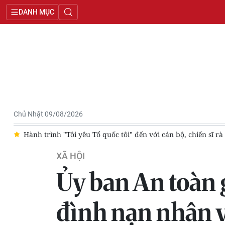
DANH MỤC
Chủ Nhật 09/08/2026
n Điện Biên
Triển khai "Hành trình truyện tranh sáng tạo" tro
XÃ HỘI
Ủy ban An toàn 
đình nạn nhân v