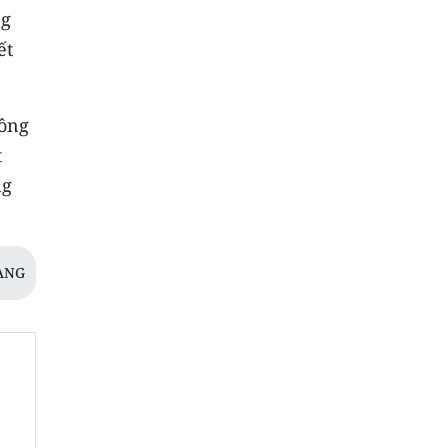
ng
ết
công
t
ng
ANG