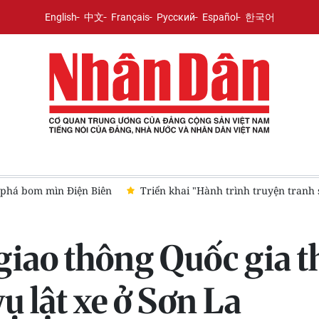
English
中文
Français
Русский
Español
한국어
ng thiếu nhi cả nước
Điểm tựa hậu phương tiếp thêm động lực
giao thông Quốc gia t
ụ lật xe ở Sơn La