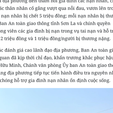
 địa phương đến thăm hỏi gia đình các nạn nhân, c
ác thân nhân cố gắng vượt qua nỗi đau, vươn lên tr
i nạn nhân bị chết 5 triệu đồng; mỗi nạn nhân bị th
 Ban An toàn giao thông tỉnh Sơn La và chính quyền
g viên các gia đình bị nạn trong vụ tai nạn và hỗ t
 2 triệu đồng và 1 triệu đồng/người bị thương nặng.
ác đánh giá cao lãnh đạo địa phương, Ban An toàn g
 quan đã kịp thời chỉ đạo, khẩn trương khắc phục hậ
 Hữu Minh, Chánh văn phòng Ủy ban An toàn giao t
ăng địa phương tiếp tục tiến hành điều tra nguyên 
 chóng hỗ trợ gia đình nạn nhân ổn định cuộc sống.