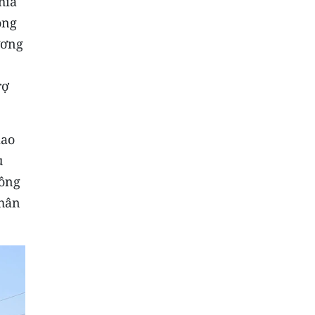
hia
ong
ương
rợ
iao
u
hông
nhân