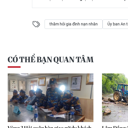
thăm hỏi gia đình nạn nhân
Ủy ban An 
CÓ THỂ BẠN QUAN TÂM