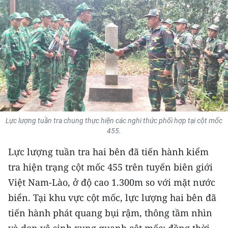
THỂ THAO
GIÁO DỤC
Y TẾ
KHOA HỌC - CÔNG NGHỆ
MÔI TRƯỜNG
Lực lượng tuần tra chung thực hiện các nghi thức phối hợp tại cột mốc
455.
BẠN ĐỌC
Lực lượng tuần tra hai bên đã tiến hành kiểm
KIỂM CHỨNG THÔNG TIN
tra hiện trạng cột mốc 455 trên tuyến biên giới
Việt Nam-Lào, ở độ cao 1.300m so với mặt nước
TRI THỨC CHUYÊN SÂU
biển. Tại khu vực cột mốc, lực lượng hai bên đã
54 DÂN TỘC VIỆT NAM
tiến hành phát quang bụi rậm, thông tầm nhìn