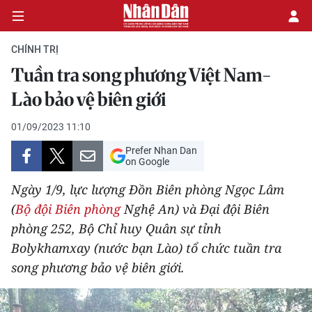
CHÍNH TRỊ
Tuần tra song phương Việt Nam-
CHÍNH TRỊ
Lào bảo vệ biên giới
KINH TẾ
01/09/2023 11:10
Prefer Nhan Dan
VĂN HÓA
on Google
Ngày 1/9, lực lượng Đồn Biên phòng Ngọc Lâm
XÃ HỘI
(
Bộ đội Biên phòng
Nghệ An) và Đại đội Biên
phòng 252, Bộ Chỉ huy Quân sự tỉnh
PHÁP LUẬT
Bolykhamxay (nước bạn Lào) tổ chức tuần tra
DU LỊCH
song phương bảo vệ biên giới.
THẾ GIỚI