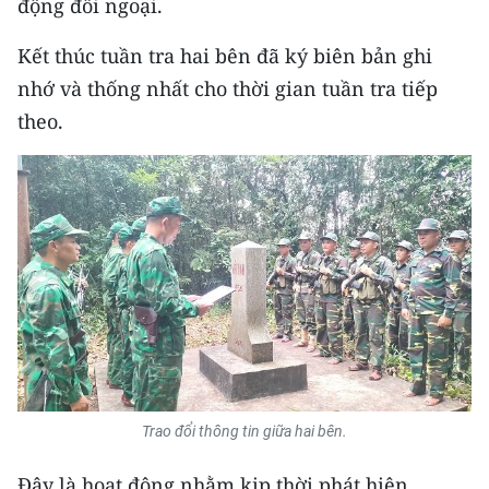
động đối ngoại.
Media Pháp luật
Kết thúc tuần tra hai bên đã ký biên bản ghi
Media Du lịch
nhớ và thống nhất cho thời gian tuần tra tiếp
Media Thế giới
theo.
Media Thể thao
Media Giáo dục
Media Y tế
Media Khoa học - Công nghệ
Media Môi trường
Ảnh
Trao đổi thông tin giữa hai bên.
Infographic
Đây là hoạt động nhằm kịp thời phát hiện