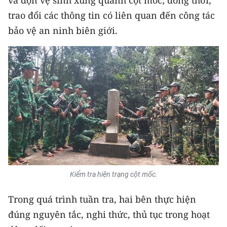
và dọn vệ sinh xung quanh cột mốc; đồng thời,
CHƯƠNG TRÌNH OCOP - MỖI XÃ
trao đổi các thông tin có liên quan đến công tác
MỘT SẢN PHẨM
bảo vệ an ninh biên giới.
RADIO
MEDIA CENTER
E-Magazine
Video
Media Chính trị
Media Kinh tế
Kiểm tra hiện trạng cột mốc.
Media Văn hóa
Trong quá trình tuần tra, hai bên thực hiện
Media Xã hội
đúng nguyên tắc, nghi thức, thủ tục trong hoạt