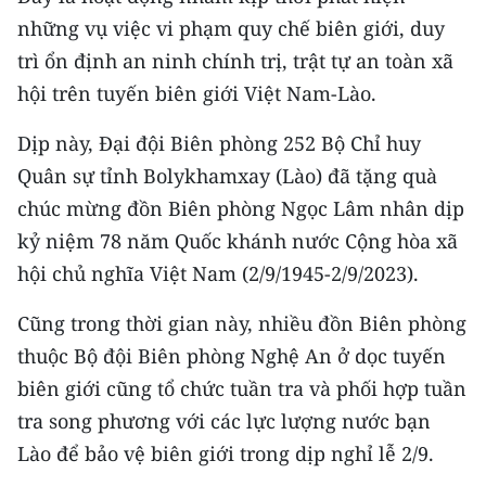
TIN MỚI
những vụ việc vi phạm quy chế biên giới, duy
trì ổn định an ninh chính trị, trật tự an toàn xã
TIN ĐỊA PHƯƠNG
hội trên tuyến biên giới Việt Nam-Lào.
Trung du và miền núi phía Bắc
Dịp này, Đại đội Biên phòng 252 Bộ Chỉ huy
Đồng bằng sông Hồng
Quân sự tỉnh Bolykhamxay (Lào) đã tặng quà
chúc mừng đồn Biên phòng Ngọc Lâm nhân dịp
Bắc Trung Bộ
kỷ niệm 78 năm Quốc khánh nước Cộng hòa xã
Duyên hải Nam Trung Bộ và Tây
hội chủ nghĩa Việt Nam (2/9/1945-2/9/2023).
Nguyên
Cũng trong thời gian này, nhiều đồn Biên phòng
Đông Nam Bộ
thuộc Bộ đội Biên phòng Nghệ An ở dọc tuyến
Đồng bằng sông Cửu Long
biên giới cũng tổ chức tuần tra và phối hợp tuần
tra song phương với các lực lượng nước bạn
Chuyên trang Hà Nội
Lào để bảo vệ biên giới trong dịp nghỉ lễ 2/9.
Chuyên trang TP. Hồ Chí Minh