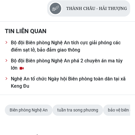
THÀNH CHÂU - HẢI THƯỢNG
CHUYÊN ĐỀ
CÁC CHUYÊN TRANG
TIN LIÊN QUAN
Bộ đội Biên phòng Nghệ An tích cực giải phóng các
VỀ BÁO NHÂN DÂN
điểm sạt lở, bảo đảm giao thông
Bộ đội Biên phòng Nghệ An phá 2 chuyên án ma túy
THỜI NAY
lớn
NHÂN DÂN CUỐI TUẦN
Nghệ An tổ chức Ngày hội Biên phòng toàn dân tại xã
Keng Đu
NHÂN DÂN HẰNG THÁNG
MUA BÁO
Biên phòng Nghệ An
tuần tra song phương
bảo vệ biên giớ
ĐỌC BÁO IN