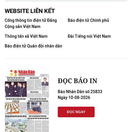
CHƯƠNG TRÌNH OCOP - MỖI XÃ
MỘT SẢN PHẨM
WEBSITE LIÊN KẾT
Cổng thông tin điện tử Đảng
Báo điện tử Chính phủ
Cộng sản Việt Nam
RADIO
Thông tấn xã Việt Nam
Đài Tiếng nói Việt Nam
MEDIA CENTER
Báo điện tử Quân đội nhân dân
E-Magazine
Video
ĐỌC BÁO IN
Media Chính trị
Báo Nhân Dân số 25833
Media Kinh tế
Ngày 10-08-2026
Media Văn hóa
ĐỌC NGAY
Media Xã hội