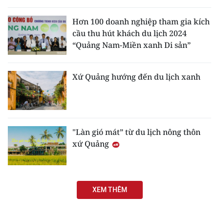
THỂ THAO
Hơn 100 doanh nghiệp tham gia kích
cầu thu hút khách du lịch 2024
GIÁO DỤC
“Quảng Nam-Miền xanh Di sản”
Y TẾ
Xứ Quảng hướng đến du lịch xanh
KHOA HỌC - CÔNG NGHỆ
MÔI TRƯỜNG
BẠN ĐỌC
"Làn gió mát” từ du lịch nông thôn
xứ Quảng
KIỂM CHỨNG THÔNG TIN
TRI THỨC CHUYÊN SÂU
XEM THÊM
54 DÂN TỘC VIỆT NAM