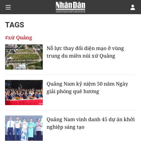
TAGS
#xứ Quảng
CHÍNH TRỊ
Nỗ lực thay đổi diện mạo ở vùng
trung du miền núi xứ Quảng
KINH TẾ
VĂN HÓA
Quảng Nam kỷ niệm 50 năm Ngày
XÃ HỘI
giải phóng quê hương
PHÁP LUẬT
DU LỊCH
Quảng Nam vinh danh 45 dự án khởi
nghiệp sáng tạo
THẾ GIỚI