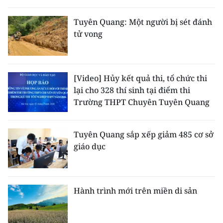
THỂ THAO
Tuyên Quang: Một người bị sét đánh
tử vong
GIÁO DỤC
Y TẾ
[Video] Hủy kết quả thi, tổ chức thi
KHOA HỌC - CÔNG NGHỆ
lại cho 328 thí sinh tại điểm thi
Trường THPT Chuyên Tuyên Quang
MÔI TRƯỜNG
BẠN ĐỌC
Tuyên Quang sắp xếp giảm 485 cơ sở
giáo dục
KIỂM CHỨNG THÔNG TIN
TRI THỨC CHUYÊN SÂU
Hành trình mới trên miền di sản
54 DÂN TỘC VIỆT NAM