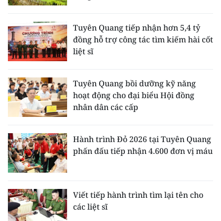
TIN MỚI
Tuyên Quang tiếp nhận hơn 5,4 tỷ
TIN ĐỊA PHƯƠNG
đồng hỗ trợ công tác tìm kiếm hài cốt
liệt sĩ
Trung du và miền núi phía Bắc
Đồng bằng sông Hồng
Tuyên Quang bồi dưỡng kỹ năng
hoạt động cho đại biểu Hội đồng
Bắc Trung Bộ
nhân dân các cấp
Duyên hải Nam Trung Bộ và Tây
Nguyên
Hành trình Đỏ 2026 tại Tuyên Quang
phấn đấu tiếp nhận 4.600 đơn vị máu
Đông Nam Bộ
Đồng bằng sông Cửu Long
Viết tiếp hành trình tìm lại tên cho
Chuyên trang Hà Nội
các liệt sĩ
Chuyên trang TP. Hồ Chí Minh