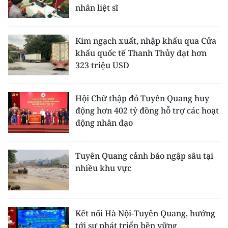
ENGLISH
nhân liệt sĩ
中文
Kim ngạch xuất, nhập khẩu qua Cửa
khẩu quốc tế Thanh Thủy đạt hơn
FRANÇAIS
323 triệu USD
РУССКИЙ
Hội Chữ thập đỏ Tuyên Quang huy
ESPAÑOL
động hơn 402 tỷ đồng hỗ trợ các hoạt
động nhân đạo
한국어
Tuyên Quang cảnh báo ngập sâu tại
nhiều khu vực
Kết nối Hà Nội-Tuyên Quang, hướng
tới sự phát triển bền vững