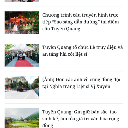
Media Pháp luật
Media Du lịch
Chương trình cầu truyền hình trực
tiếp “Sao sáng dẫn đường” tại điểm
Media Thế giới
cầu Tuyên Quang
Media Thể thao
Tuyên Quang tổ chức Lễ truy điệu và
Media Giáo dục
an táng hài cốt liệt sĩ
Media Y tế
Media Khoa học - Công nghệ
[Ảnh] Đón các anh về cùng đồng đội
tại Nghĩa trang Liệt sĩ Vị Xuyên
Media Môi trường
Ảnh
Tuyên Quang: Gìn giữ bản sắc, tạo
Infographic
sinh kế, lan tỏa giá trị văn hóa cộng
đồng