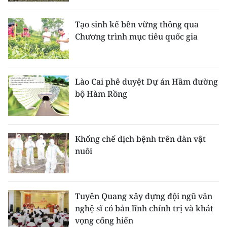
CHƯƠNG TRÌNH OCOP - MỖI XÃ
MỘT SẢN PHẨM
Tạo sinh kế bền vững thông qua
Chương trình mục tiêu quốc gia
RADIO
MEDIA CENTER
Lào Cai phê duyệt Dự án Hầm đường
bộ Hàm Rồng
E-Magazine
Video
Khống chế dịch bệnh trên đàn vật
Media Chính trị
nuôi
Media Kinh tế
Media Văn hóa
Tuyên Quang xây dựng đội ngũ văn
nghệ sĩ có bản lĩnh chính trị và khát
Media Xã hội
vọng cống hiến