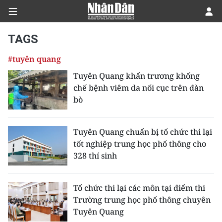
TAGS
#tuyên quang
CHÍNH TRỊ
Tuyên Quang khẩn trương khống
chế bệnh viêm da nổi cục trên đàn
KINH TẾ
bò
VĂN HÓA
Tuyên Quang chuẩn bị tổ chức thi lại
XÃ HỘI
tốt nghiệp trung học phổ thông cho
328 thí sinh
PHÁP LUẬT
DU LỊCH
Tổ chức thi lại các môn tại điểm thi
Trường trung học phổ thông chuyên
THẾ GIỚI
Tuyên Quang