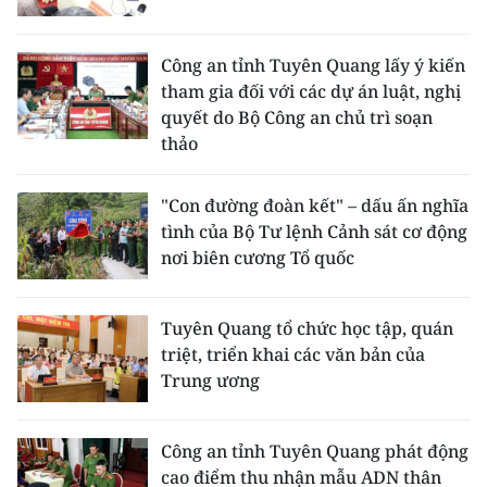
CHUYÊN ĐỀ
Công an tỉnh Tuyên Quang lấy ý kiến
tham gia đối với các dự án luật, nghị
CÁC CHUYÊN TRANG
quyết do Bộ Công an chủ trì soạn
thảo
VỀ BÁO NHÂN DÂN
"Con đường đoàn kết" – dấu ấn nghĩa
THỜI NAY
tình của Bộ Tư lệnh Cảnh sát cơ động
nơi biên cương Tổ quốc
NHÂN DÂN CUỐI TUẦN
NHÂN DÂN HẰNG THÁNG
Tuyên Quang tổ chức học tập, quán
triệt, triển khai các văn bản của
MUA BÁO
Trung ương
ĐỌC BÁO IN
Công an tỉnh Tuyên Quang phát động
cao điểm thu nhận mẫu ADN thân