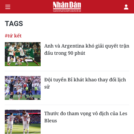
TAGS
#tứ kết
CHÍNH TRỊ
Anh và Argentina khó giải quyết trận
đấu trong 90 phút
KINH TẾ
VĂN HÓA
Đội tuyển Bỉ khát khao thay đổi lịch
XÃ HỘI
sử
PHÁP LUẬT
DU LỊCH
Thước đo tham vọng vô địch của Les
Bleus
THẾ GIỚI