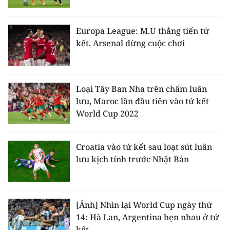
CHUYÊN ĐỀ
Europa League: M.U thẳng tiến tứ
kết, Arsenal dừng cuộc chơi
CÁC CHUYÊN TRANG
VỀ BÁO NHÂN DÂN
Loại Tây Ban Nha trên chấm luân
lưu, Maroc lần đầu tiên vào tứ kết
THỜI NAY
World Cup 2022
NHÂN DÂN CUỐI TUẦN
Croatia vào tứ kết sau loạt sút luân
NHÂN DÂN HẰNG THÁNG
lưu kịch tính trước Nhật Bản
MUA BÁO
ĐỌC BÁO IN
[Ảnh] Nhìn lại World Cup ngày thứ
14: Hà Lan, Argentina hẹn nhau ở tứ
kết