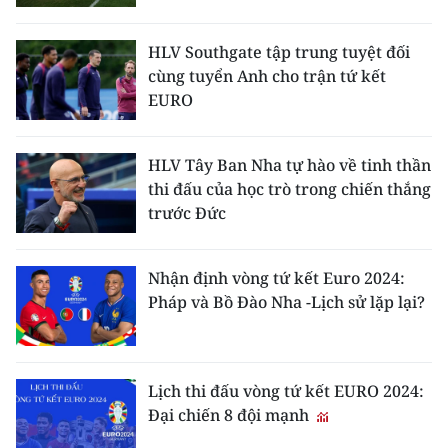
Media Pháp luật
Media Du lịch
HLV Southgate tập trung tuyệt đối
cùng tuyển Anh cho trận tứ kết
Media Thế giới
EURO
Media Thể thao
HLV Tây Ban Nha tự hào về tinh thần
Media Giáo dục
thi đấu của học trò trong chiến thắng
trước Đức
Media Y tế
Media Khoa học - Công nghệ
Nhận định vòng tứ kết Euro 2024:
Pháp và Bồ Đào Nha -Lịch sử lặp lại?
Media Môi trường
Ảnh
Lịch thi đấu vòng tứ kết EURO 2024:
Infographic
Đại chiến 8 đội mạnh