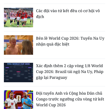
THỂ THAO
Các đội vào tứ kết đều có cơ hội vô
địch
GIÁO DỤC
Y TẾ
Bên lề World Cup 2026: Tuyển Na Uy
KHOA HỌC - CÔNG NGHỆ
nhận quà đặc biệt
MÔI TRƯỜNG
BẠN ĐỌC
Xác định thêm 2 cặp vòng 1/8 World
Cup 2026: Brazil tái ngộ Na Uy, Pháp
KIỂM CHỨNG THÔNG TIN
gặp lại Paraguay
TRI THỨC CHUYÊN SÂU
Đội tuyển Anh và Cộng hòa Dân chủ
Congo trước ngưỡng cửa vòng tứ kết
54 DÂN TỘC VIỆT NAM
World Cup 2026