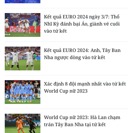
TIN MỚI
Kết quả EURO 2024 ngày 3/7: Thổ
TIN ĐỊA PHƯƠNG
Nhĩ Kỳ đánh bại Áo, giành vé cuối
vào tứ kết
Trung du và miền núi phía Bắc
Đồng bằng sông Hồng
Kết quả EURO 2024: Anh, Tây Ban
Nha ngược dòng vào tứ kết
Bắc Trung Bộ
Duyên hải Nam Trung Bộ và Tây
Nguyên
Xác định 8 đội mạnh nhất vào tứ kết
World Cup nữ 2023
Đông Nam Bộ
Đồng bằng sông Cửu Long
World Cup nữ 2023: Hà Lan chạm
Chuyên trang Hà Nội
trán Tây Ban Nha tại tứ kết
Chuyên trang TP. Hồ Chí Minh