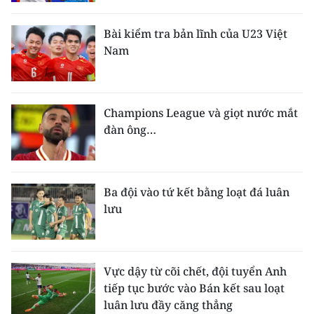
CHƯƠNG TRÌNH OCOP - MỖI XÃ
MỘT SẢN PHẨM
Bài kiểm tra bản lĩnh của U23 Việt
Nam
RADIO
MEDIA CENTER
Champions League và giọt nước mắt
đàn ông…
E-Magazine
Video
Ba đội vào tứ kết bằng loạt đá luân
Media Chính trị
lưu
Media Kinh tế
Media Văn hóa
Vực dậy từ cõi chết, đội tuyển Anh
tiếp tục bước vào Bán kết sau loạt
Media Xã hội
luân lưu đầy căng thẳng