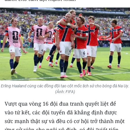
Erling Haaland cùng các đồng đội tạo cột mốc lịch sử cho bóng đá Na Uy.
(Ảnh: FIFA)
Vượt qua vòng 16 đội đua tranh quyết liệt để
vào tứ kết, các đội tuyển đã khẳng định được
sức mạnh thật sự và đều có cơ hội trở thành một
ứng cử viên cho ngôi vô địch, có đội “viết tiếp