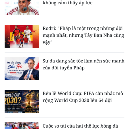
không cảm thấy áp lực
Rodri: "Pháp là một trong những đội
mạnh nhất, nhưng Tây Ban Nha cũng
vậy"
Sự đa dạng sắc tộc làm nên sức mạnh
của đội tuyển Pháp
Bên lề World Cup: FIFA cân nhắc mở
rộng World Cup 2030 lên 64 đội
Cuộc so tài của hai thế lực bóng đá