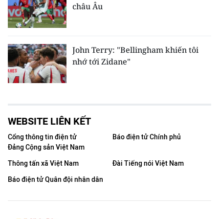
châu Âu
John Terry: "Bellingham khiến tôi
nhớ tới Zidane"
WEBSITE LIÊN KẾT
Cổng thông tin điện tử
Báo điện tử Chính phủ
Đảng Cộng sản Việt Nam
Thông tấn xã Việt Nam
Đài Tiếng nói Việt Nam
Báo điện tử Quân đội nhân dân