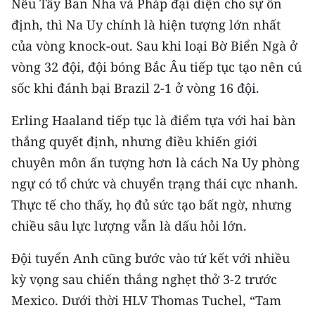
Nếu Tây Ban Nha và Pháp đại diện cho sự ổn
định, thì Na Uy chính là hiện tượng lớn nhất
của vòng knock-out. Sau khi loại Bờ Biển Ngà ở
vòng 32 đội, đội bóng Bắc Âu tiếp tục tạo nên cú
sốc khi đánh bại Brazil 2-1 ở vòng 16 đội.
Erling Haaland tiếp tục là điểm tựa với hai bàn
thắng quyết định, nhưng điều khiến giới
chuyên môn ấn tượng hơn là cách Na Uy phòng
ngự có tổ chức và chuyển trạng thái cực nhanh.
Thực tế cho thấy, họ đủ sức tạo bất ngờ, nhưng
chiều sâu lực lượng vẫn là dấu hỏi lớn.
Đội tuyển Anh cũng bước vào tứ kết với nhiều
kỳ vọng sau chiến thắng nghẹt thở 3-2 trước
Mexico. Dưới thời HLV Thomas Tuchel, “Tam