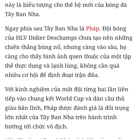
này là biểu tượng cho thế hệ mới của bóng đá
Tây Ban Nha.
Ngay phía sau Tây Ban Nha là
Pháp
. Đội bóng
của HLV Didier Deschamps chưa tạo nên những
chiến thắng bùng nổ, nhưng càng vào sâu, họ
càng cho thấy hình ảnh quen thuộc của một tập
thể thực dụng và lạnh lùng, không cần quá
nhiều cơ hội để định đoạt trận đấu.
Với kinh nghiệm của một đội từng hai lần liên
tiếp vào chung kết World Cup và dàn cầu thủ
giàu bản lĩnh, Pháp được đánh giá là đối trọng
lớn nhất của Tây Ban Nha trên hành trình
hướng tới chức vô địch.