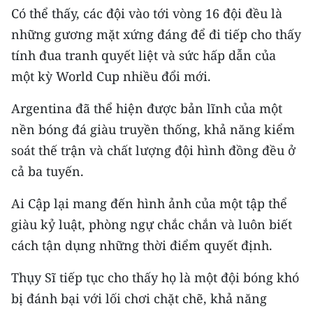
Có thể thấy, các đội vào tới vòng 16 đội đều là
những gương mặt xứng đáng để đi tiếp cho thấy
tính đua tranh quyết liệt và sức hấp dẫn của
một kỳ World Cup nhiều đổi mới.
Argentina đã thể hiện được bản lĩnh của một
nền bóng đá giàu truyền thống, khả năng kiểm
soát thế trận và chất lượng đội hình đồng đều ở
cả ba tuyến.
Ai Cập lại mang đến hình ảnh của một tập thể
giàu kỷ luật, phòng ngự chắc chắn và luôn biết
cách tận dụng những thời điểm quyết định.
Thụy Sĩ tiếp tục cho thấy họ là một đội bóng khó
bị đánh bại với lối chơi chặt chẽ, khả năng