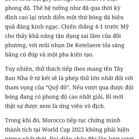
phong độ. Thế hệ tưởng như đã qua thời kỳ
đỉnh cao lại trình diễn một thứ bóng đá hiệu
quả đáng kinh ngạc. Chiến thắng 4-1 trước Mỹ
cho thấy khả năng tận dụng sai lầm của đối
phương, với mũi nhọn De Ketelaere tỏa sáng
bằng cú đúp và một pha kiến tạo.
Tuy nhiên, thử thách tiếp theo mang tên Tây
Ban Nha ở tứ kết sẽ là phép thử lớn nhất đối với
tham vọng của “Quỷ đỏ”. Nếu vượt qua được đội
bóng đang có phong độ cao nhất giải, Bỉ mới
thật sự được xem là ứng viên vô địch.
Trong khi đó, Morocco tiếp tục chứng minh
thành tích tại World Cup 2022 không phải hiện
tượng nhất thời. Đại diện châu Phi lần lượt vượt