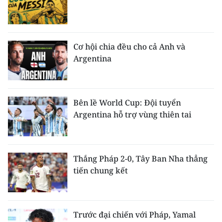
Cơ hội chia đều cho cả Anh và
Argentina
Bên lề World Cup: Đội tuyển
Argentina hỗ trợ vùng thiên tai
Thắng Pháp 2-0, Tây Ban Nha thẳng
tiến chung kết
Trước đại chiến với Pháp, Yamal