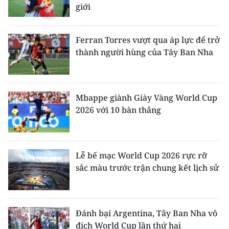
giới
Ferran Torres vượt qua áp lực để trở
thành người hùng của Tây Ban Nha
Mbappe giành Giày Vàng World Cup
2026 với 10 bàn thắng
Lễ bế mạc World Cup 2026 rực rỡ
sắc màu trước trận chung kết lịch sử
Đánh bại Argentina, Tây Ban Nha vô
địch World Cup lần thứ hai