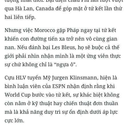
qua Hà Lan, Canada để góp mặt ở tứ kết lần thứ
hai liên tiếp.
Nhưng việc Morocco gặp Pháp ngay tại tứ kết
khiến con đường tiến xa trở nên vô cùng gian
nan. Nếu đánh bại Les Bleus, họ sẽ buộc cả thế
giới phải nhìn nhận mình là một ứng viên thực
sự chứ không chỉ là “ngựa ô”.
Cựu HLV tuyển Mỹ Jurgen Klinsmann, hiện là
bình luận viên của ESPN nhận định rằng khi
World Cup bước vào tứ kết, sự khác biệt không
còn nằm ở kỹ thuật hay chiến thuật đơn thuần
mà là khả năng duy trì sự ổn định dưới áp lực
cực lớn.