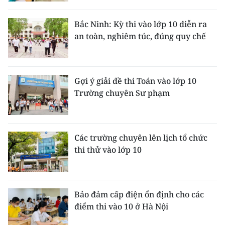
CHƯƠNG TRÌNH OCOP - MỖI XÃ
MỘT SẢN PHẨM
Bắc Ninh: Kỳ thi vào lớp 10 diễn ra
an toàn, nghiêm túc, đúng quy chế
RADIO
MEDIA CENTER
Gợi ý giải đề thi Toán vào lớp 10
Trường chuyên Sư phạm
E-Magazine
Video
Các trường chuyên lên lịch tổ chức
Media Chính trị
thi thử vào lớp 10
Media Kinh tế
Media Văn hóa
Bảo đảm cấp điện ổn định cho các
điểm thi vào 10 ở Hà Nội
Media Xã hội