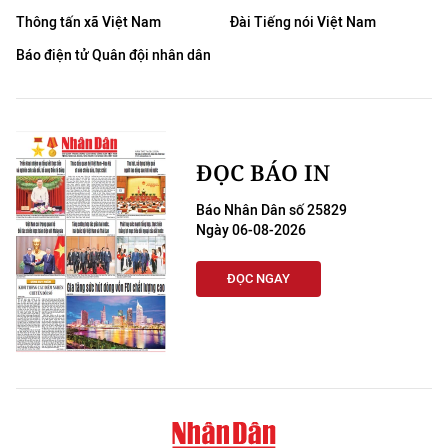
Thông tấn xã Việt Nam
Đài Tiếng nói Việt Nam
CHUYÊN ĐỀ
Báo điện tử Quân đội nhân dân
CÁC CHUYÊN TRANG
VỀ BÁO NHÂN DÂN
ĐỌC BÁO IN
THỜI NAY
Báo Nhân Dân số 25829
Ngày 06-08-2026
NHÂN DÂN CUỐI TUẦN
ĐỌC NGAY
NHÂN DÂN HẰNG THÁNG
MUA BÁO
ĐỌC BÁO IN