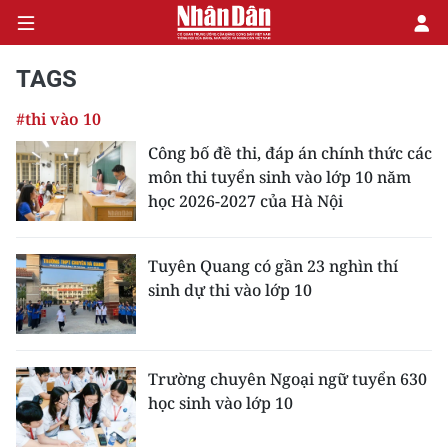
TAGS
#thi vào 10
CHÍNH TRỊ
Công bố đề thi, đáp án chính thức các
môn thi tuyển sinh vào lớp 10 năm
KINH TẾ
học 2026-2027 của Hà Nội
VĂN HÓA
Tuyên Quang có gần 23 nghìn thí
XÃ HỘI
sinh dự thi vào lớp 10
PHÁP LUẬT
DU LỊCH
Trường chuyên Ngoại ngữ tuyển 630
học sinh vào lớp 10
THẾ GIỚI