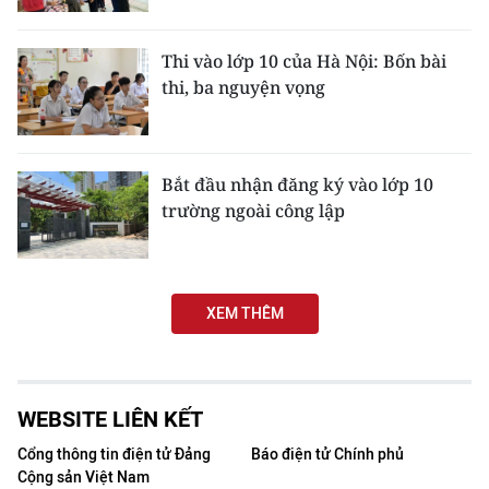
TIN MỚI
Thi vào lớp 10 của Hà Nội: Bốn bài
TIN ĐỊA PHƯƠNG
thi, ba nguyện vọng
Trung du và miền núi phía Bắc
Đồng bằng sông Hồng
Bắt đầu nhận đăng ký vào lớp 10
trường ngoài công lập
Bắc Trung Bộ
Duyên hải Nam Trung Bộ và Tây
Nguyên
XEM THÊM
Đông Nam Bộ
Đồng bằng sông Cửu Long
WEBSITE LIÊN KẾT
Chuyên trang Hà Nội
Cổng thông tin điện tử Đảng
Báo điện tử Chính phủ
Cộng sản Việt Nam
Chuyên trang TP. Hồ Chí Minh