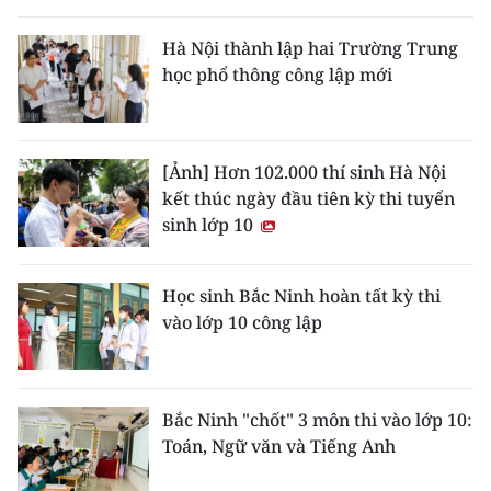
THỂ THAO
Hà Nội thành lập hai Trường Trung
học phổ thông công lập mới
GIÁO DỤC
Y TẾ
[Ảnh] Hơn 102.000 thí sinh Hà Nội
KHOA HỌC - CÔNG NGHỆ
kết thúc ngày đầu tiên kỳ thi tuyển
sinh lớp 10
MÔI TRƯỜNG
BẠN ĐỌC
Học sinh Bắc Ninh hoàn tất kỳ thi
vào lớp 10 công lập
KIỂM CHỨNG THÔNG TIN
TRI THỨC CHUYÊN SÂU
Bắc Ninh "chốt" 3 môn thi vào lớp 10:
Toán, Ngữ văn và Tiếng Anh
54 DÂN TỘC VIỆT NAM