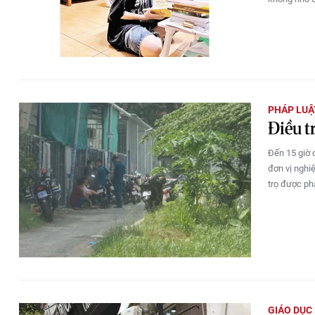
PHÁP LUẬ
Điều t
Đến 15 giờ 
đơn vị nghi
trọ được ph
GIÁO DỤC