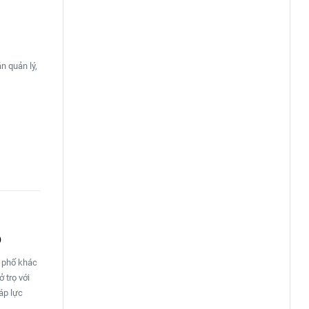
n quản lý,
o
h phố khác
 trọ với
áp lực