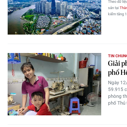
Theo dữ li
sản tại
Thàn
kiếm tăng 
TIN CHUN
Giải p
phố H
Ngày 12
59.915 cô
phòng th
phố Thủ 