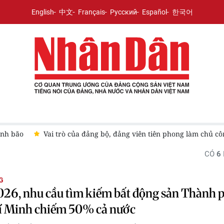
English
中文
Français
Русский
Español
한국어
ành bão
Vai trò của đảng bộ, đảng viên tiên phong làm chủ cô
CÓ
6
G
26, nhu cầu tìm kiếm bất động sản Thành 
í Minh chiếm 50% cả nước