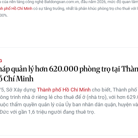
ệu của nền tảng công nghệ Batdongsan.com.vn, đầu năm 2026, mức độ quan tâm
h phố Hồ Chí Minh
có sự tăng trưởng, nhất là phân khúc phòng trọ cho thuê với 
130%.
G
háp quản lý hơn 620.000 phòng trọ tại Thà
ồ Chí Minh
/5, Sở Xây dựng
Thành phố Hồ Chí Minh
cho biết, Thành phố
ng trình nhà ở riêng lẻ cho thuê để ở (nhà trọ), với hơn 629
uộc thẩm quyền quản lý của Ủy ban nhân dân quận, huyện v
Đức với gần 1,6 triệu người đang thuê trọ.