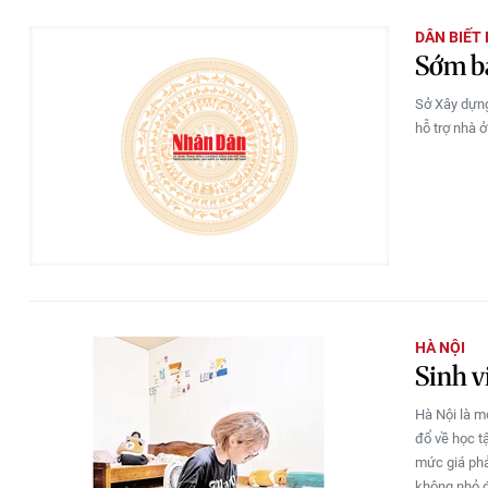
DÂN BIẾT
Sớm ba
Sở Xây dựng
hỗ trợ nhà ở
HÀ NỘI
Sinh v
Hà Nội là m
đổ về học tậ
mức giá phả
không nhỏ đ