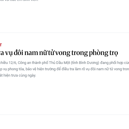
T
ra vụ đôi nam nữ tử vong trong phòng trọ
chiều 12/6, Công an thành phố Thủ Dầu Một (tỉnh Bình Dương) đang phối hợp cù
ệp vụ phong tỏa, bảo vệ hiện trường để điều tra làm rõ vụ đôi nam nữ tử vong tro
át hiện trưa cùng ngày.