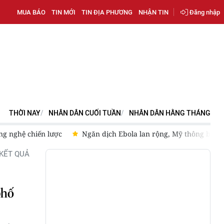
MUA BÁO
TIN MỚI
TIN ĐỊA PHƯƠNG
NHẬN TIN
Đăng nhập
THỜI NAY
NHÂN DÂN CUỐI TUẦN
NHÂN DÂN HẰNG THÁNG
ng nghệ chiến lược
Ngăn dịch Ebola lan rộng, Mỹ thông báo s
KẾT QUẢ
phố