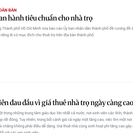
 DÂN BÀN
n hành tiêu chuẩn cho nhà trọ
 Thành phố Hồ Chí Minh vừa báo cáo Ủy ban nhân dân thành phố đề cương đề á
 riêng lẻ có mục đích cho thuê trọ trên địa bàn thành phố.
iên đau đầu vì giá thuê nhà trọ ngày càng ca
ột trong những trung tâm giáo dục lớn nhất cả nước, nơi sinh viên các tỉnh, thàn
p rất đông. Tuy nhiên, trong bối cảnh giá cả ngày một tăng cao, việc tìm một nơi ở
i chăng không phải điều dễ dàng. Giá thuê nhà cùng sinh hoạt phí tăng cao gây 
ối với các em sinh viên.