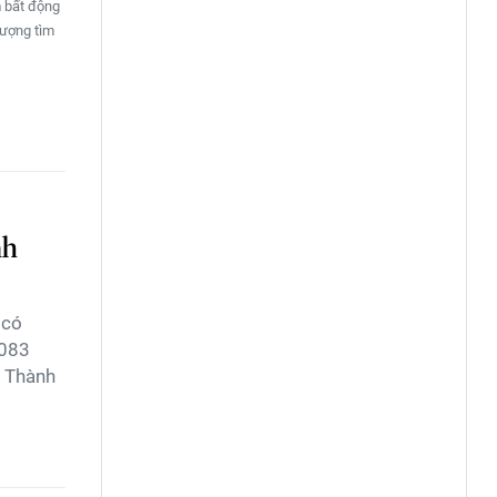
 bất động
lượng tìm
nh
 có
.083
à Thành