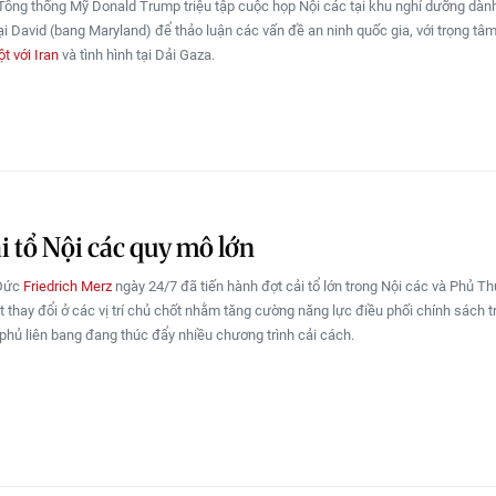
Tổng thống Mỹ Donald Trump triệu tập cuộc họp Nội các tại khu nghỉ dưỡng dàn
ại David (bang Maryland) để thảo luận các vấn đề an ninh quốc gia, với trọng tâm
t với Iran
và tình hình tại Dải Gaza.
i tổ Nội các quy mô lớn
 Đức
Friedrich Merz
ngày 24/7 đã tiến hành đợt cải tổ lớn trong Nội các và Phủ Th
t thay đổi ở các vị trí chủ chốt nhằm tăng cường năng lực điều phối chính sách t
phủ liên bang đang thúc đẩy nhiều chương trình cải cách.