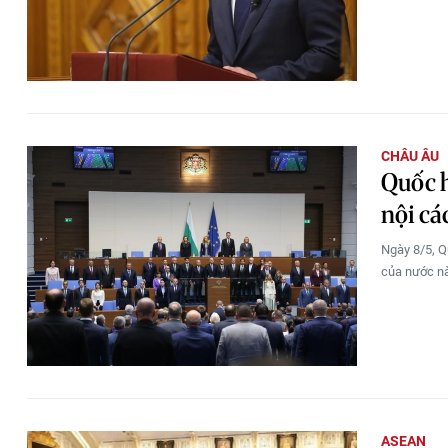
CHÂU ÂU
Quốc h
nội cá
Ngày 8/5, 
của nước nà
ASEAN