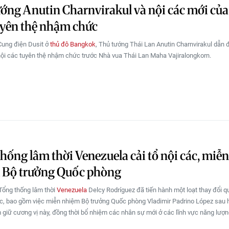
ớng Anutin Charnvirakul và nội các mới của
uyên thệ nhậm chức
 Cung điện Dusit ở
thủ đô Bangkok
, Thủ tướng Thái Lan Anutin Charnvirakul dẫn 
nội các tuyên thệ nhậm chức trước Nhà vua Thái Lan Maha Vajiralongkorn.
hống lâm thời Venezuela cải tổ nội các, miễn
 Bộ trưởng Quốc phòng
Tổng thống lâm thời
Venezuela
Delcy Rodríguez đã tiến hành một loạt thay đổi q
ác, bao gồm việc miễn nhiệm Bộ trưởng Quốc phòng Vladimir Padrino López sau
 giữ cương vị này, đồng thời bổ nhiệm các nhân sự mới ở các lĩnh vực năng lượn