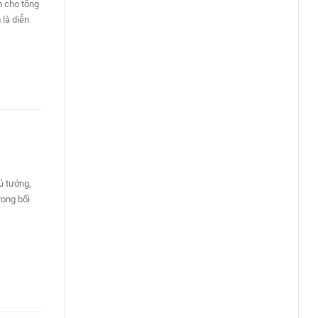
h cho tổng
 là diễn
ủ tướng,
rong bối