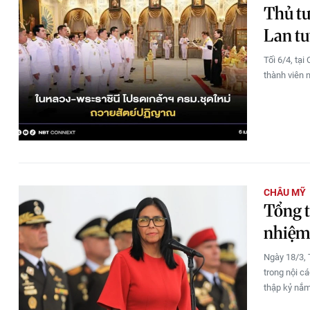
Thủ tư
Lan t
Tối 6/4, tại
thành viên 
CHÂU MỸ
Tổng t
nhiệm
Ngày 18/3, 
trong nội c
thập kỷ nắm