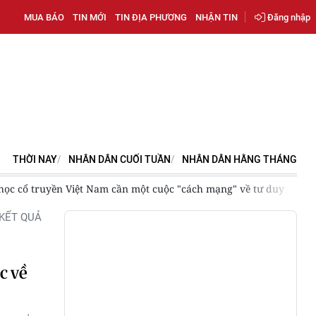
MUA BÁO
TIN MỚI
TIN ĐỊA PHƯƠNG
NHẬN TIN
Đăng nhập
THỜI NAY
NHÂN DÂN CUỐI TUẦN
NHÂN DÂN HẰNG THÁNG
ạng" về tư duy
[Video] Giải vô địch bóng bàn quốc gia Báo Nh
KẾT QUẢ
c về