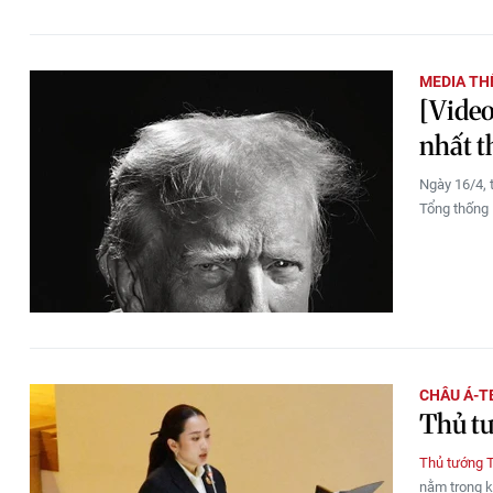
MEDIA THẾ
[Video
nhất t
Ngày 16/4, 
Tổng thống 
CHÂU Á-T
Thủ tư
Thủ tướng 
nằm trong k