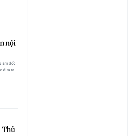
n nội
 Giám đốc
ợc đưa ra
a Thủ