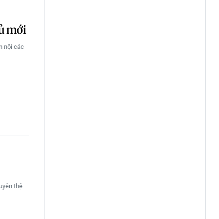
ủ mới
n nội các
uyên thệ