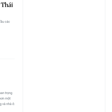
 Thái
đầu các
uan trọng
 hơn một
g và nhà ở.