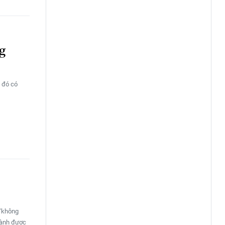
ng
 đó có
 "không
iành được