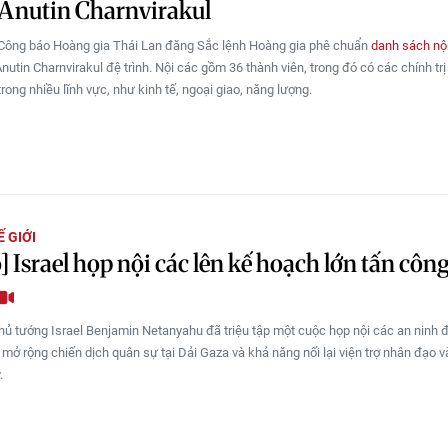
Anutin Charnvirakul
Công báo Hoàng gia Thái Lan đăng Sắc lệnh Hoàng gia phê chuẩn
danh sách nộ
utin Charnvirakul đệ trình. Nội các gồm 36 thành viên, trong đó có các chính trị
rong nhiều lĩnh vực, như kinh tế, ngoại giao, năng lượng.
 GIỚI
] Israel họp nội các lên kế hoạch lớn tấn côn
hủ tướng Israel Benjamin Netanyahu đã triệu tập một cuộc họp nội các an ninh 
c mở rộng chiến dịch quân sự tại Dải Gaza và khả năng nối lại viện trợ nhân đạo 
.