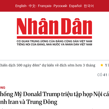
English
中文
Français
Русский
Español
한국어
 hơn 3 tháng
Y học cổ truyền Việt Nam cần một cuộc "cách m
CÓ
41
ÔNG
hống Mỹ Donald Trump triệu tập họp Nội cá
ình Iran và Trung Đông