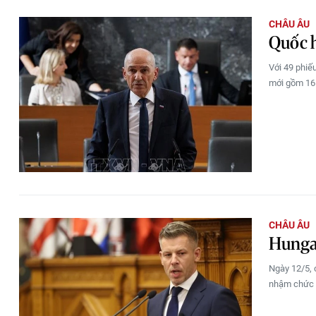
CHÂU ÂU
Quốc h
Với 49 phiế
mới gồm 16 
CHÂU ÂU
Hungar
Ngày 12/5, 
nhậm chức t