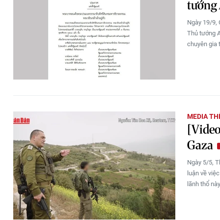
tướng 
Ngày 19/9, 
Thủ tướng An
chuyên gia t
MEDIA THẾ
[Video
Gaza
Ngày 5/5, T
luận về việ
lãnh thổ này