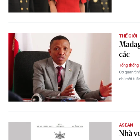
THẾ GIỚI
Madaga
các
Tổng thống
Cơ quan tìn
chỉ một tuần
ASEAN
Nhà vu