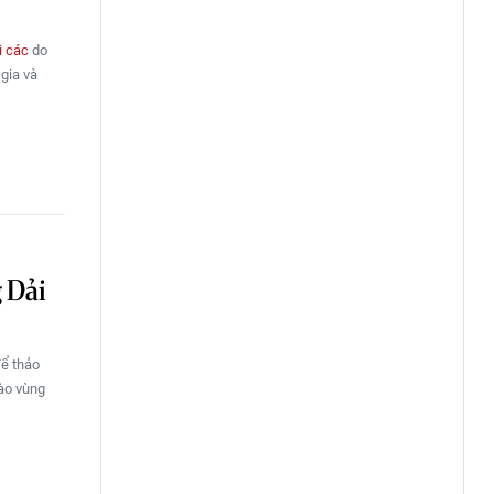
i các
do
 gia và
g Dải
để thảo
vào vùng