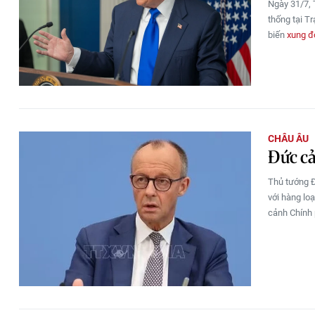
Ngày 31/7, 
thống tại Tr
biến
xung độ
CHÂU ÂU
Đức cả
Thủ tướng
với hàng loạ
cảnh Chính 