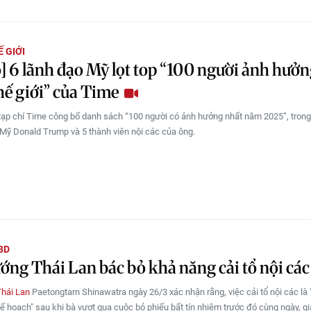
 GIỚI
] 6 lãnh đạo Mỹ lọt top “100 người ảnh hưở
hế giới” của Time
tạp chí Time công bố danh sách “100 người có ảnh hưởng nhất năm 2025”, trong
Mỹ Donald Trump và 5 thành viên nội các của ông.
BD
ớng Thái Lan bác bỏ khả năng cải tổ nội các
Thái Lan
Paetongtarn Shinawatra ngày 26/3 xác nhận rằng, việc cải tổ nội các là
ế hoạch" sau khi bà vượt qua cuộc bỏ phiếu bất tín nhiệm trước đó cùng ngày, g