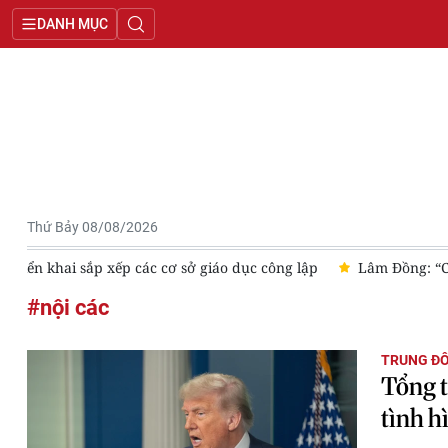
DANH MỤC
Thứ Bảy 08/08/2026
ập
Lâm Đồng: “Chiến dịch 500 ngày đêm” dự kiến về đích sớm
#nội các
TRUNG Đ
Tổng t
tình h