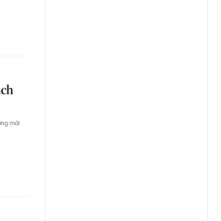
ách
ớng mới