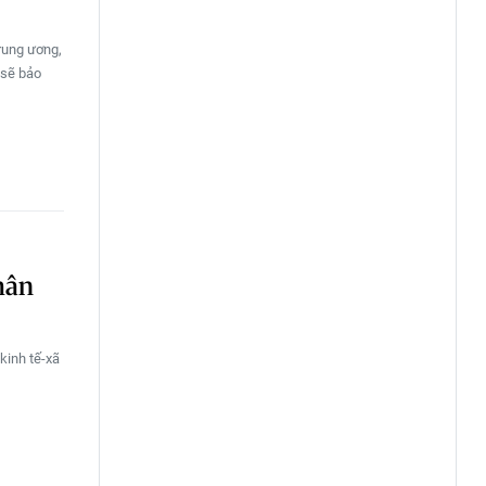
rung ương,
 sẽ bảo
hân
kinh tế-xã