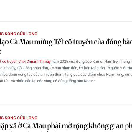
NG SÔNG CỬU LONG
ạo Cà Mau mừng Tết cổ truyền của đồng bà
r
t cổ truyền Chôl Chnăm Thmây
năm 2025 của đồng bào Khmer Nam Bộ, những 
ạo Tỉnh ủy, Hội đồng nhân dân, Ủy ban nhân dân, Ủy ban Mặt trận Tổ quốc Việt N
hiều đoàn công tác của tỉnh đến thăm, tặng quà các điểm chùa Nam Tông, sư s
phật tử… và nhân dân tại các vùng có đông đồng bào Khmer.
NG SÔNG CỬU LONG
ập xã ở Cà Mau phải mở rộng không gian p