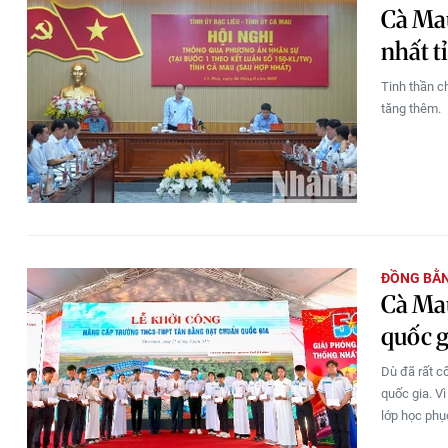
Cà Mau
nhất t
Tinh thần c
tăng thêm.
ĐỒNG BẰ
Cà Mau
quốc g
Dù đã rất c
quốc gia. V
lớp học phụ