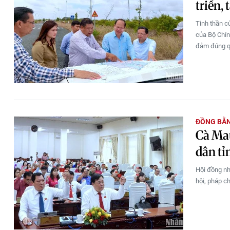
triển,
Tinh thần c
của Bộ Chín
đảm đúng qu
ĐỒNG BẰ
Cà Mau
dân tỉ
Hội đồng nh
hội, pháp c