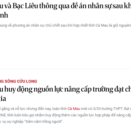
 và Bạc Liêu thông qua đề án nhân sự sau k
ỉnh
hung về phương án nhân sự chủ chốt sau khi hợp nhất tỉnh Cà Mau là giữ nguyê
NG SÔNG CỬU LONG
 huy động nguồn lực nâng cấp trường đạt 
ia
ố gắng và nỗ lực nhưng đến nay, toàn tỉnh
Cà Mau
mới có 3/33 trường THPT đạt
ì thế, tỉnh luôn kêu gọi nhằm huy động thêm các nguồn lực hợp pháp để nâng cấp
c vụ sự nghiệp “trăm năm trồng người”.