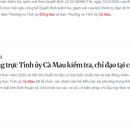
Đoàn Kiểm tra, giám sát theo Quyết định số 22-QĐNS/TW, ngày 23/2/2026 của Bộ 
tổ chức hội nghị công bố Quyết định kiểm tra, giám sát của Bộ Chính trị, Ban Bí 
i Ban Thường vụ Tỉnh ủy
Đồng Nai
và Ban Thường vụ Tỉnh ủy
Cà Mau
.
G
 trực Tỉnh ủy Cà Mau kiểm tra, chỉ đạo tại c
t thúc năm 2025 và tiến tới chuẩn bị bầu cử Đại biểu Quốc hội và Hội đồng nhân
 trực Tỉnh ủy
Cà Mau
đã tổ chức các đoàn cán bộ đến các xã, phường trong tỉ
m bắt tình hình thuận lợi, khó khăn tại các cơ sở, có biện pháp chỉ đạo kịp thời, h