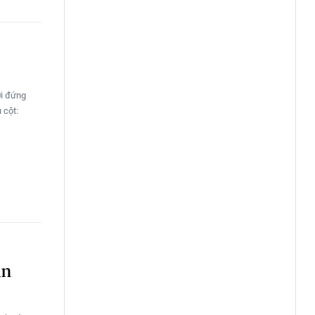
ời đứng
 cột:
ìn