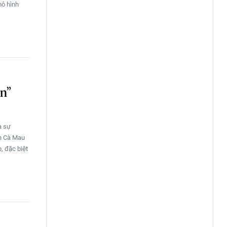
mô hình
ên”
a sự
nh Cà Mau
, đặc biệt