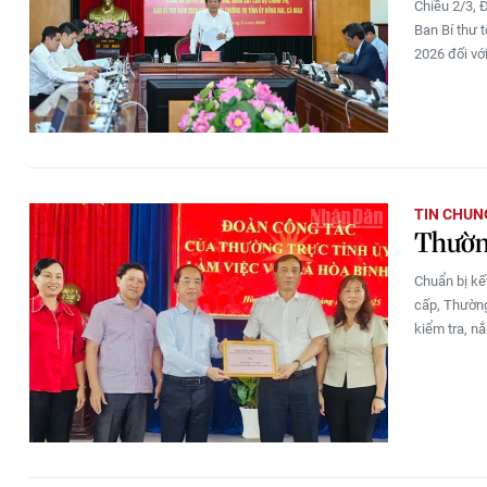
Chiều 2/3, 
Ban Bí thư 
2026 đối vớ
TIN CHUN
Thường
Chuẩn bị kế
cấp, Thường
kiểm tra, nắ