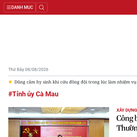
DANH MỤC
Thứ Bảy 08/08/2026
iệm vụ
Trường đại học Tài chính-Marketing hướng tới Top 50 
#Tỉnh ủy Cà Mau
XÂY DỰN
Công b
Thườn