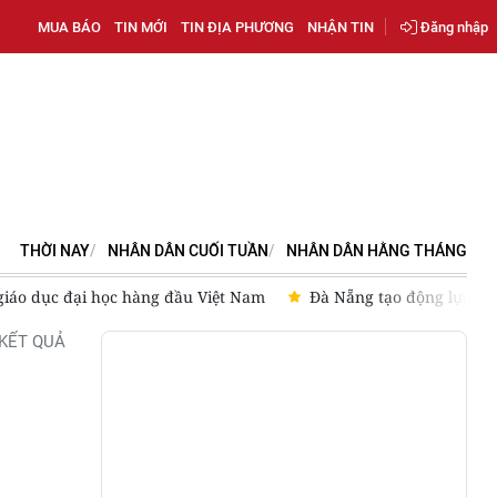
MUA BÁO
TIN MỚI
TIN ĐỊA PHƯƠNG
NHẬN TIN
Đăng nhập
THỜI NAY
NHÂN DÂN CUỐI TUẦN
NHÂN DÂN HẰNG THÁNG
ực phát triển ngành dược liệu
[Ảnh] Ngày hội câu lạc bộ Trư
KẾT QUẢ