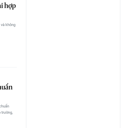
hi hợp
n và không
chuẩn
 chuẩn
 trường,