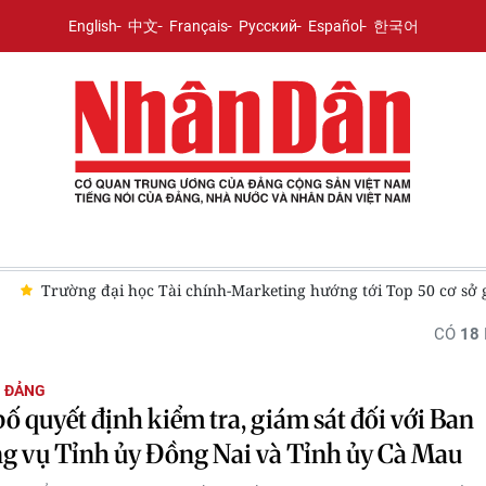
English
中文
Français
Русский
Español
한국어
cơ sở giáo dục đại học hàng đầu Việt Nam
Đà Nẵng tạo động l
CÓ
18
G ĐẢNG
ố quyết định kiểm tra, giám sát đối với Ban
g vụ Tỉnh ủy Đồng Nai và Tỉnh ủy Cà Mau