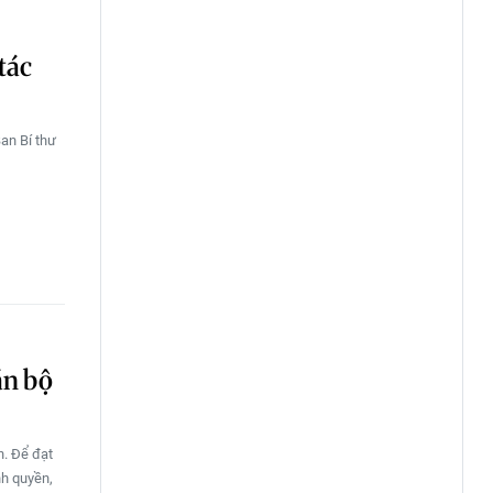
tác
an Bí thư
án bộ
n. Để đạt
nh quyền,