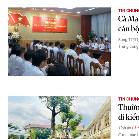
TIN CHUN
Cà Mau
cán b
Sáng 17/11
Trung ương 
TIN CHUN
Thường
đi kiểm
Tỉnh ủy
Cà 
được mục ti