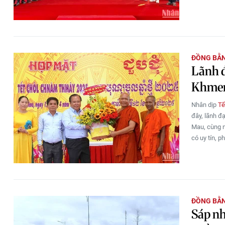
ĐỒNG BẰ
Lãnh đ
Khme
Nhân dịp
Tế
đây, lãnh đ
Mau, cùng n
có uy tín, 
ĐỒNG BẰ
Sáp nh