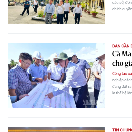
các sở, đơn 
chính quyền
BẠN CẦN 
Cà Mau
cho gi
Công tác cá
nghiệp cách
đang đặt ra
là thế hệ lã
TIN CHUN