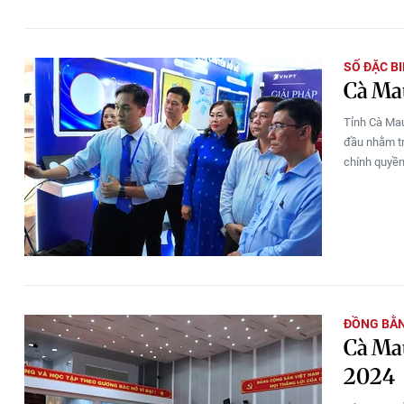
SỐ ĐẶC B
Cà Mau
Tỉnh Cà Mau
đầu nhằm tri
chính quyền
ĐỒNG BẰ
Cà Ma
2024