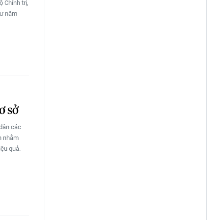
Chính trị,
thư năm
ơ sở
 dân các
nh nhằm
iệu quả.