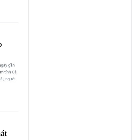
o
ngày gần
am tỉnh Cà
ãi, người
hát