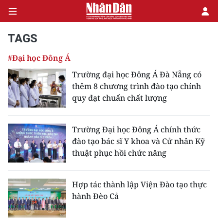
TAGS
#Đại học Đông Á
CHÍNH TRỊ
Trường đại học Đông Á Đà Nẵng có
thêm 8 chương trình đào tạo chính
KINH TẾ
quy đạt chuẩn chất lượng
VĂN HÓA
Trường Đại học Đông Á chính thức
XÃ HỘI
đào tạo bác sĩ Y khoa và Cử nhân Kỹ
thuật phục hồi chức năng
PHÁP LUẬT
DU LỊCH
Hợp tác thành lập Viện Đào tạo thực
hành Đèo Cả
THẾ GIỚI