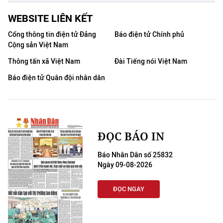
CHƯƠNG TRÌNH OCOP - MỖI XÃ
MỘT SẢN PHẨM
WEBSITE LIÊN KẾT
Cổng thông tin điện tử Đảng
Báo điện tử Chính phủ
Cộng sản Việt Nam
RADIO
Thông tấn xã Việt Nam
Đài Tiếng nói Việt Nam
MEDIA CENTER
Báo điện tử Quân đội nhân dân
E-Magazine
Video
ĐỌC BÁO IN
Media Chính trị
Báo Nhân Dân số 25832
Media Kinh tế
Ngày 09-08-2026
Media Văn hóa
ĐỌC NGAY
Media Xã hội