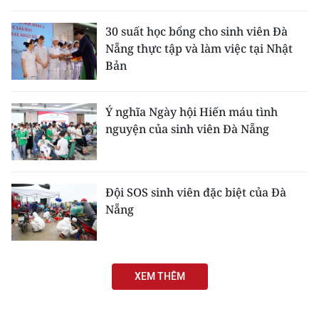
THỂ THAO
30 suất học bổng cho sinh viên Đà
Nẵng thực tập và làm việc tại Nhật
GIÁO DỤC
Bản
Y TẾ
Ý nghĩa Ngày hội Hiến máu tình
KHOA HỌC - CÔNG NGHỆ
nguyện của sinh viên Đà Nẵng
MÔI TRƯỜNG
BẠN ĐỌC
Đội SOS sinh viên đặc biệt của Đà
Nẵng
KIỂM CHỨNG THÔNG TIN
TRI THỨC CHUYÊN SÂU
XEM THÊM
54 DÂN TỘC VIỆT NAM