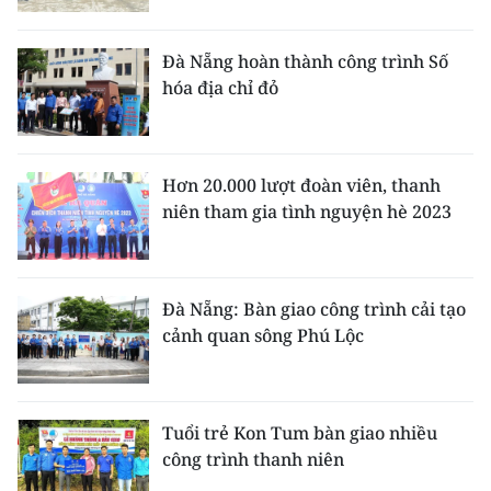
TIN MỚI
Đà Nẵng hoàn thành công trình Số
TIN ĐỊA PHƯƠNG
hóa địa chỉ đỏ
Trung du và miền núi phía Bắc
Đồng bằng sông Hồng
Hơn 20.000 lượt đoàn viên, thanh
niên tham gia tình nguyện hè 2023
Bắc Trung Bộ
Duyên hải Nam Trung Bộ và Tây
Nguyên
Đà Nẵng: Bàn giao công trình cải tạo
cảnh quan sông Phú Lộc
Đông Nam Bộ
Đồng bằng sông Cửu Long
Tuổi trẻ Kon Tum bàn giao nhiều
Chuyên trang Hà Nội
công trình thanh niên
Chuyên trang TP. Hồ Chí Minh