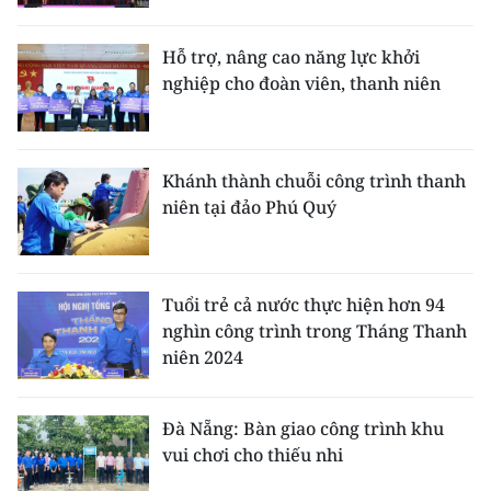
Media Pháp luật
Media Du lịch
Hỗ trợ, nâng cao năng lực khởi
nghiệp cho đoàn viên, thanh niên
Media Thế giới
Media Thể thao
Khánh thành chuỗi công trình thanh
Media Giáo dục
niên tại đảo Phú Quý
Media Y tế
Media Khoa học - Công nghệ
Tuổi trẻ cả nước thực hiện hơn 94
nghìn công trình trong Tháng Thanh
Media Môi trường
niên 2024
Ảnh
Đà Nẵng: Bàn giao công trình khu
Infographic
vui chơi cho thiếu nhi