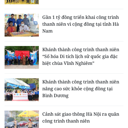
CHUYÊN ĐỀ
Gần 1 tỷ đồng triển khai công trình
thanh niên vì cộng đồng tại tỉnh Hà
CÁC CHUYÊN TRANG
Nam
VỀ BÁO NHÂN DÂN
Khánh thành công trình thanh niên
“Số hóa Di tích lịch sử quốc gia đặc
THỜI NAY
biệt chùa Vĩnh Nghiêm”
NHÂN DÂN CUỐI TUẦN
Khánh thành công trình thanh niên
NHÂN DÂN HẰNG THÁNG
nâng cao sức khỏe cộng đồng tại
Bình Dương
MUA BÁO
ĐỌC BÁO IN
Cảnh sát giao thông Hà Nội ra quân
công trình thanh niên