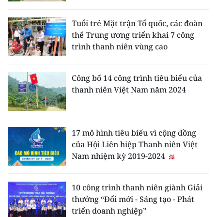
CHƯƠNG TRÌNH OCOP - MỖI XÃ
MỘT SẢN PHẨM
Tuổi trẻ Mặt trận Tổ quốc, các đoàn
thể Trung ương triển khai 7 công
trình thanh niên vùng cao
RADIO
MEDIA CENTER
Công bố 14 công trình tiêu biểu của
thanh niên Việt Nam năm 2024
E-Magazine
Video
17 mô hình tiêu biểu vì cộng đồng
Media Chính trị
của Hội Liên hiệp Thanh niên Việt
Nam nhiệm kỳ 2019-2024
Media Kinh tế
Media Văn hóa
10 công trình thanh niên giành Giải
thưởng “Đổi mới - Sáng tạo - Phát
Media Xã hội
triển doanh nghiệp”