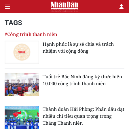
TAGS
#Công trình thanh niên
CHÍNH TRỊ
Hạnh phúc là sự sẻ chia và trách
nhiệm với cộng đồng
KINH TẾ
VĂN HÓA
Tuổi trẻ Bắc Ninh đăng ký thực hiện
XÃ HỘI
10.000 công trình thanh niên
PHÁP LUẬT
DU LỊCH
Thành đoàn Hải Phòng: Phấn đấu đạt
nhiều chỉ tiêu quan trọng trong
THẾ GIỚI
Tháng Thanh niên