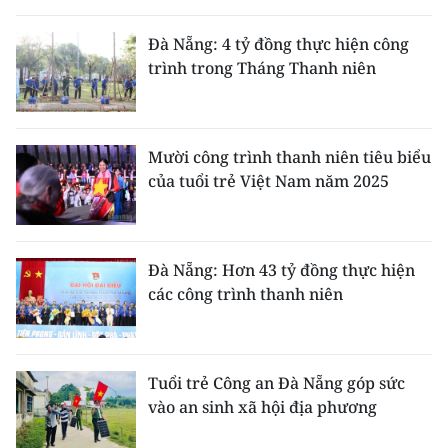
THỂ THAO
Đà Nẵng: 4 tỷ đồng thực hiện công
trình trong Tháng Thanh niên
GIÁO DỤC
Y TẾ
Mười công trình thanh niên tiêu biểu
KHOA HỌC - CÔNG NGHỆ
của tuổi trẻ Việt Nam năm 2025
MÔI TRƯỜNG
BẠN ĐỌC
Đà Nẵng: Hơn 43 tỷ đồng thực hiện
các công trình thanh niên
KIỂM CHỨNG THÔNG TIN
TRI THỨC CHUYÊN SÂU
Tuổi trẻ Công an Đà Nẵng góp sức
vào an sinh xã hội địa phương
54 DÂN TỘC VIỆT NAM