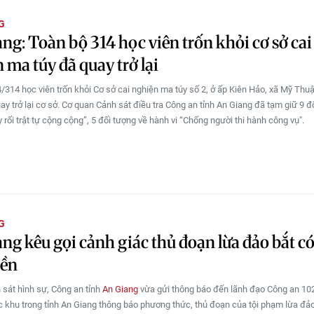
G
ng: Toàn bộ 314 học viên trốn khỏi cơ sở cai
 ma túy đã quay trở lại
/314 học viên trốn khỏi Cơ sở cai nghiện ma túy số 2, ở ấp Kiên Hảo, xã Mỹ Thuậ
y trở lại cơ sở. Cơ quan Cảnh sát điều tra Công an tỉnh An Giang đã tạm giữ 9 đ
 rối trật tự cộng cộng”, 5 đối tượng về hành vi “Chống người thi hành công vụ".
G
ng kêu gọi cảnh giác thủ đoạn lừa đảo bắt c
iền
sát hình sự, Công an tỉnh
An Giang
vừa gửi thông báo đến lãnh đạo Công an 102
 khu trong tỉnh An Giang thông báo phương thức, thủ đoạn của tội phạm lừa đả