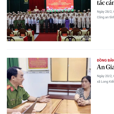
tác cá
Ngày 28/2, 
Công an tỉn
ĐỒNG BẰ
An Gia
Ngày 20/2, 
xã Long Kiến