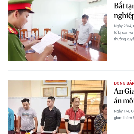
Bắt tạ
nghiệ
Ngày 28/4, 
tố bị can v
thường xuyê
ĐỒNG BẰ
An Gia
án môi
Ngày 1/4, C
giam thêm 8 