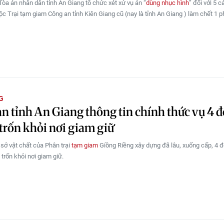
Tòa án nhân dân tỉnh An Giang tổ chức xét xử vụ án “
dùng nhục hình
” đối với 5 c
uộc Trại tạm giam Công an tỉnh Kiên Giang cũ (nay là tỉnh An Giang ) làm chết 1 
G
n tỉnh An Giang thông tin chính thức vụ 4 đ
trốn khỏi nơi giam giữ
 sở vật chất của Phân trại
tạm giam
Giồng Riềng xây dựng đã lâu, xuống cấp, 4 đ
trốn khỏi nơi giam giữ.