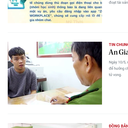
đoạt tài sả
TIN CHUN
An Gia
Ngày 10/5, 
để hưởng ch
tử vong.
ĐỒNG BẰ