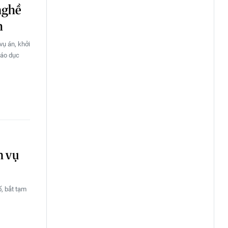
nghề
h
vụ án, khởi
iáo dục
n vụ
ố, bắt tạm