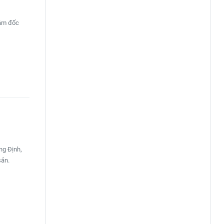
iám đốc
ng Định,
sản.