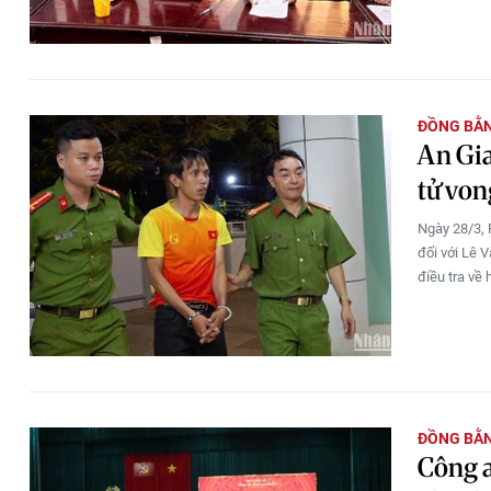
ĐỒNG BẰ
An Gia
tử von
Ngày 28/3, 
đối với Lê 
điều tra về 
ĐỒNG BẰ
Công a