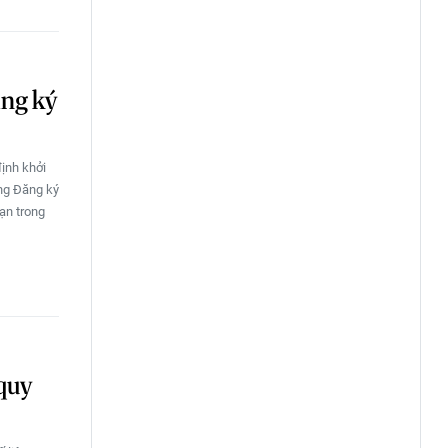
ăng ký
định khởi
òng Đăng ký
ạn trong
 quy