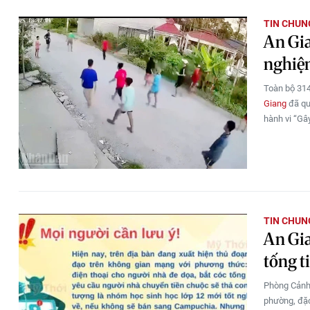
TIN CHUN
An Gia
nghiện
Toàn bộ 314
Giang
đã qua
hành vi “Gây
TIN CHUN
An Gia
tống t
Phòng Cảnh 
phường, đặc