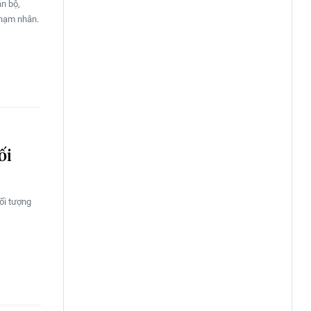
án bộ,
phạm nhân.
ối
ối tượng