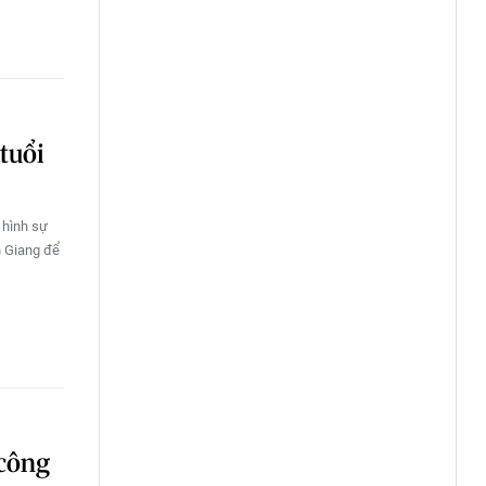
tuổi
 hình sự
n Giang để
 công