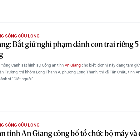
NG SÔNG CỬU LONG
ng: Bắt giữ nghi phạm đánh con trai riêng 5 
g
Phòng Cảnh sát hình sự Công an tỉnh
An Giang
cho biết, đơn vị này đang tạm giữ
Văn Trường, trú khóm Long Thạnh A, phường Long Thạnh, thị xã Tân Châu, tỉnh A
hành vi “Giết người”.
NG SÔNG CỬU LONG
n tỉnh An Giang công bố tổ chức bộ máy và