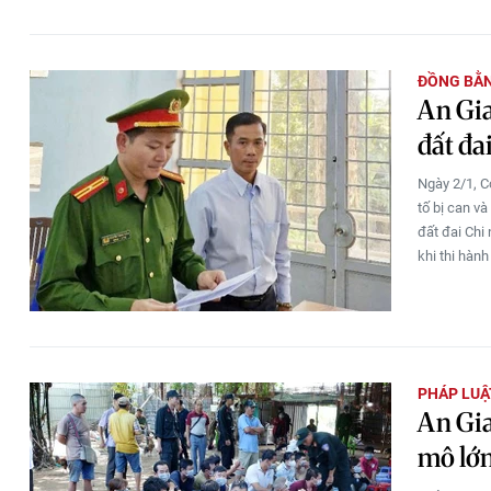
ĐỒNG BẰ
An Gi
đất đa
Ngày 2/1, C
tố bị can v
đất đai Chi
khi thi hành
PHÁP LUẬ
An Gia
mô lớ