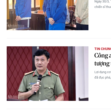
Ngày 30/3, 
chiến sĩ th
TIN CHUN
Công a
tượng 
Lợi dụng cơ
đã đục phá, 