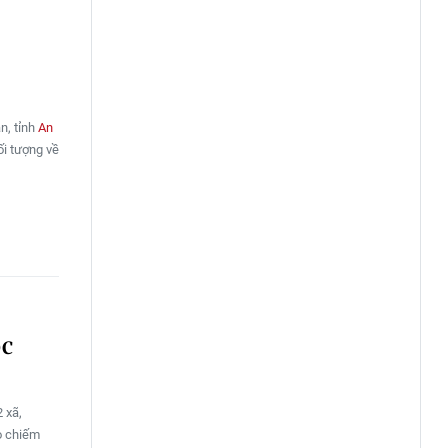
n, tỉnh
An
ối tượng về
óc
 xã,
o chiếm