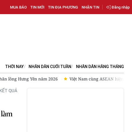
MUA BÁO
TIN MỚI
TIN ĐỊA PHƯƠNG
NHẬN TIN
Đăng nhập
THỜI NAY
NHÂN DÂN CUỐI TUẦN
NHÂN DÂN HẰNG THÁNG
 Nhãn lồng Hưng Yên năm 2026
Việt Nam cùng ASEAN hiện thự
KẾT QUẢ
h làm