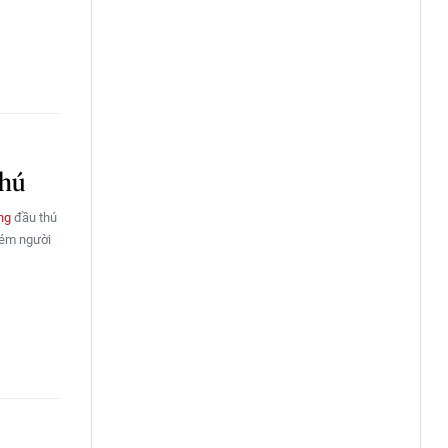
thú
ng
đầu thú
hém người