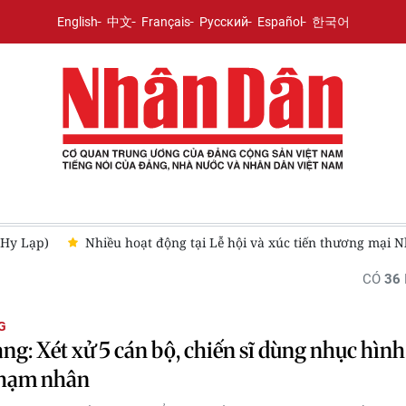
English
中文
Français
Русский
Español
한국어
(Hy Lạp)
Nhiều hoạt động tại Lễ hội và xúc tiến thương mại
CÓ
36
G
ng: Xét xử 5 cán bộ, chiến sĩ dùng nhục hìn
phạm nhân