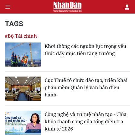
TAGS
#Bộ Tài chính
CHÍNH TRỊ
Khơi thông các nguồn lực trọng yếu
thúc đẩy mục tiêu tăng trưởng
KINH TẾ
VĂN HÓA
Cục Thuế tổ chức đào tạo, triển khai
XÃ HỘI
phần mềm Quản lý văn bản điều
hành
PHÁP LUẬT
DU LỊCH
Công nghệ và trí tuệ nhân tạo - Chìa
khóa thành công của tổng điều tra
THẾ GIỚI
kinh tế 2026