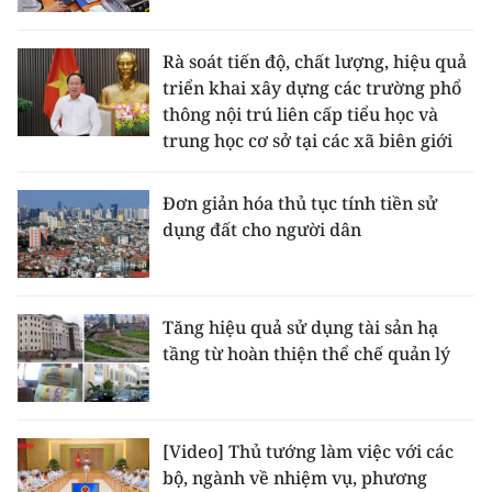
TIN MỚI
Rà soát tiến độ, chất lượng, hiệu quả
TIN ĐỊA PHƯƠNG
triển khai xây dựng các trường phổ
thông nội trú liên cấp tiểu học và
Trung du và miền núi phía Bắc
trung học cơ sở tại các xã biên giới
Đồng bằng sông Hồng
Đơn giản hóa thủ tục tính tiền sử
Bắc Trung Bộ
dụng đất cho người dân
Duyên hải Nam Trung Bộ và Tây
Nguyên
Tăng hiệu quả sử dụng tài sản hạ
Đông Nam Bộ
tầng từ hoàn thiện thể chế quản lý
Đồng bằng sông Cửu Long
Chuyên trang Hà Nội
[Video] Thủ tướng làm việc với các
bộ, ngành về nhiệm vụ, phương
Chuyên trang TP. Hồ Chí Minh