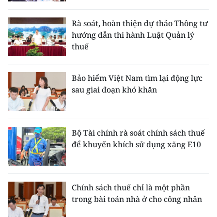
CHƯƠNG TRÌNH OCOP - MỖI XÃ
MỘT SẢN PHẨM
Rà soát, hoàn thiện dự thảo Thông tư
hướng dẫn thi hành Luật Quản lý
thuế
RADIO
MEDIA CENTER
Bảo hiểm Việt Nam tìm lại động lực
sau giai đoạn khó khăn
E-Magazine
Video
Bộ Tài chính rà soát chính sách thuế
Media Chính trị
để khuyến khích sử dụng xăng E10
Media Kinh tế
Media Văn hóa
Chính sách thuế chỉ là một phần
trong bài toán nhà ở cho công nhân
Media Xã hội