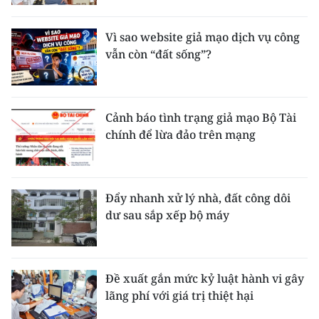
Media Pháp luật
Media Du lịch
Vì sao website giả mạo dịch vụ công
vẫn còn “đất sống”?
Media Thế giới
Media Thể thao
Cảnh báo tình trạng giả mạo Bộ Tài
Media Giáo dục
chính để lừa đảo trên mạng
Media Y tế
Media Khoa học - Công nghệ
Đẩy nhanh xử lý nhà, đất công dôi
dư sau sắp xếp bộ máy
Media Môi trường
Ảnh
Đề xuất gắn mức kỷ luật hành vi gây
Infographic
lãng phí với giá trị thiệt hại