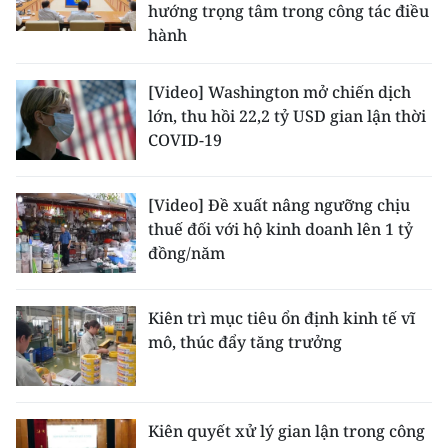
hướng trọng tâm trong công tác điều
hành
CHUYÊN ĐỀ
CÁC CHUYÊN TRANG
[Video] Washington mở chiến dịch
lớn, thu hồi 22,2 tỷ USD gian lận thời
COVID-19
VỀ BÁO NHÂN DÂN
THỜI NAY
[Video] Đề xuất nâng ngưỡng chịu
thuế đối với hộ kinh doanh lên 1 tỷ
NHÂN DÂN CUỐI TUẦN
đồng/năm
NHÂN DÂN HẰNG THÁNG
Kiên trì mục tiêu ổn định kinh tế vĩ
mô, thúc đẩy tăng trưởng
MUA BÁO
ĐỌC BÁO IN
Kiên quyết xử lý gian lận trong công