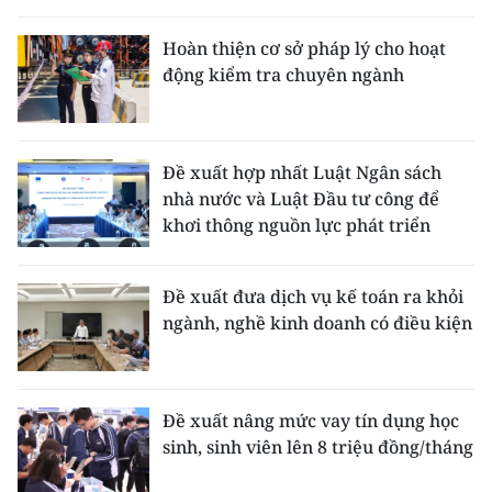
THỂ THAO
Hoàn thiện cơ sở pháp lý cho hoạt
động kiểm tra chuyên ngành
GIÁO DỤC
Y TẾ
Đề xuất hợp nhất Luật Ngân sách
KHOA HỌC - CÔNG NGHỆ
nhà nước và Luật Đầu tư công để
khơi thông nguồn lực phát triển
MÔI TRƯỜNG
BẠN ĐỌC
Đề xuất đưa dịch vụ kế toán ra khỏi
ngành, nghề kinh doanh có điều kiện
KIỂM CHỨNG THÔNG TIN
TRI THỨC CHUYÊN SÂU
Đề xuất nâng mức vay tín dụng học
sinh, sinh viên lên 8 triệu đồng/tháng
54 DÂN TỘC VIỆT NAM