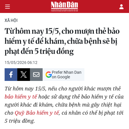
XÃ HỘI
Từ hôm nay 15/5, cho mượn thẻ bảo
CHÍNH TRỊ
hiểm y tế để khám, chữa bệnh sẽ bị
phạt đến 5 triệu đồng
KINH TẾ
15/05/2026 06:12
VĂN HÓA
Prefer Nhan Dan
on Google
XÃ HỘI
Từ hôm nay 15/5, nếu cho người khác mượn thẻ
PHÁP LUẬT
bảo hiểm y tế
hoặc sử dụng thẻ bảo hiểm y tế của
người khác đi khám, chữa bệnh mà gây thiệt hại
DU LỊCH
cho
Quỹ Bảo hiểm y tế
, cá nhân có thể bị phạt tới
5 triệu đồng.
THẾ GIỚI