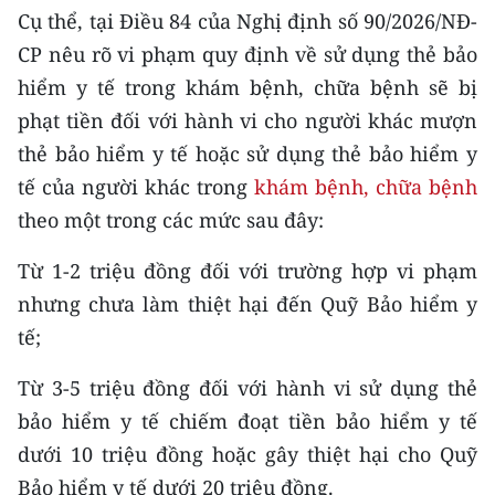
CHƯƠNG TRÌNH OCOP - MỖI XÃ
Cụ thể, tại Điều 84 của Nghị định số 90/2026/NĐ-
MỘT SẢN PHẨM
CP nêu rõ vi phạm quy định về sử dụng thẻ bảo
hiểm y tế trong khám bệnh, chữa bệnh sẽ bị
RADIO
phạt tiền đối với hành vi cho người khác mượn
thẻ bảo hiểm y tế hoặc sử dụng thẻ bảo hiểm y
MEDIA CENTER
tế của người khác trong
khám bệnh, chữa bệnh
E-Magazine
theo một trong các mức sau đây:
Video
Từ 1-2 triệu đồng đối với trường hợp vi phạm
nhưng chưa làm thiệt hại đến Quỹ Bảo hiểm y
Media Chính trị
tế;
Media Kinh tế
Từ 3-5 triệu đồng đối với hành vi sử dụng thẻ
Media Văn hóa
bảo hiểm y tế chiếm đoạt tiền bảo hiểm y tế
dưới 10 triệu đồng hoặc gây thiệt hại cho Quỹ
Media Xã hội
Bảo hiểm y tế dưới 20 triệu đồng.