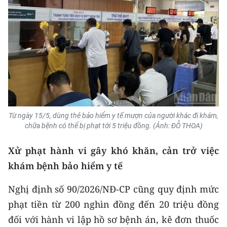
ENGLISH
中文
FRANÇAIS
РУССКИЙ
ESPAÑOL
Từ ngày 15/5, dùng thẻ bảo hiểm y tế mượn của người khác đi khám,
chữa bệnh có thể bị phạt tới 5 triệu đồng. (Ảnh: ĐỖ THOA)
한국어
Xử phạt hành vi gây khó khăn, cản trở việc
khám bệnh bảo hiểm y tế
Nghị định số 90/2026/NĐ-CP cũng quy định mức
phạt tiền từ 200 nghìn đồng đến 20 triệu đồng
đối với hành vi lập hồ sơ bệnh án, kê đơn thuốc