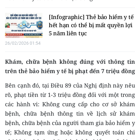
Media Pháp luật
Media Du lịch
[Infographic] Thẻ bảo hiểm y tế
hết hạn có thể bị mất quyền lợi
Media Thế giới
5 năm liên tục
Media Thể thao
26/02/2026 01:54
Media Giáo dục
Khám, chữa bệnh không đúng với thông tin
trên thẻ bảo hiểm y tế bị phạt đến 7 triệu đồng
Media Y tế
Bên cạnh đó, tại Điều 89 của Nghị định này nêu
Media Khoa học - Công nghệ
rõ, phạt tiền từ 1-3 triệu đồng đối với một trong
Media Môi trường
các hành vi: Không cung cấp cho cơ sở khám
Ảnh
bệnh, chữa bệnh thông tin về lịch sử khám
bệnh, chữa bệnh của người tham gia bảo hiểm y
Infographic
tế; Không tạm ứng hoặc không quyết toán chi