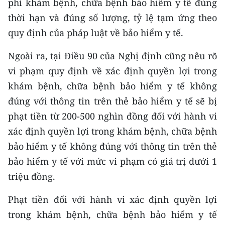
phí khám bệnh, chữa bệnh bảo hiểm y tế đúng
TIN MỚI
thời hạn và đúng số lượng, tỷ lệ tạm ứng theo
quy định của pháp luật về bảo hiểm y tế.
TIN ĐỊA PHƯƠNG
Ngoài ra, tại Điều 90 của Nghị định cũng nêu rõ
Trung du và miền núi phía Bắc
vi phạm quy định về xác định quyền lợi trong
Đồng bằng sông Hồng
khám bệnh, chữa bệnh bảo hiểm y tế không
đúng với thông tin trên thẻ bảo hiểm y tế sẽ bị
Bắc Trung Bộ
phạt tiền từ 200-500 nghìn đồng đối với hành vi
Duyên hải Nam Trung Bộ và Tây
xác định quyền lợi trong khám bệnh, chữa bệnh
Nguyên
bảo hiểm y tế không đúng với thông tin trên thẻ
Đông Nam Bộ
bảo hiểm y tế với mức vi phạm có giá trị dưới 1
triệu đồng.
Đồng bằng sông Cửu Long
Phạt tiền đối với hành vi xác định quyền lợi
Chuyên trang Hà Nội
trong khám bệnh, chữa bệnh bảo hiểm y tế
Chuyên trang TP. Hồ Chí Minh