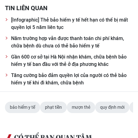
TIN LIÊN QUAN
[Infographic] Thẻ bảo hiểm y tế hết hạn có thể bị mất
quyền lợi 5 năm liên tục
Năm trường hợp vẫn được thanh toán chi phí khám,
chữa bệnh dù chưa có thẻ bảo hiểm y tế
Gần 600 cơ sở tại Hà Nội nhận khám, chữa bệnh bảo
hiểm y tế ban đầu với thẻ ở địa phương khác
Tăng cường bảo đảm quyền lợi của người có thẻ bảo
hiểm y tế khi đi khám, chữa bệnh
bảo hiểm y tế
phạt tiền
mượn thẻ
quy định mới
Q
CÓ THỂ BẠN QUAN TÂM