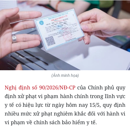
THỂ THAO
GIÁO DỤC
Y TẾ
KHOA HỌC - CÔNG NGHỆ
MÔI TRƯỜNG
(Ảnh minh họa)
BẠN ĐỌC
Nghị định số 90/2026/NĐ-CP
của Chính phủ quy
KIỂM CHỨNG THÔNG TIN
định xử phạt vi phạm hành chính trong lĩnh vực
y tế có hiệu lực từ ngày hôm nay 15/5, quy định
TRI THỨC CHUYÊN SÂU
nhiều mức xử phạt nghiêm khắc đối với hành vi
54 DÂN TỘC VIỆT NAM
vi phạm về chính sách bảo hiểm y tế.