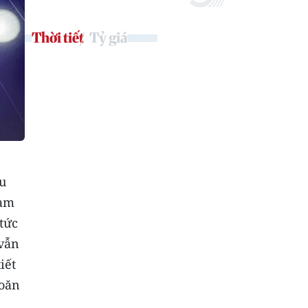
Thời tiết
Tỷ giá
hu
hạm
tức
 vẫn
iết
hoăn