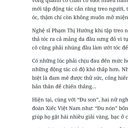
mới tập động tác cắn răng treo người,
óc, thậm chí còn không muốn mở miệng
Nghệ sĩ Phạm Thị Hướng khi tập treo n
thả tóc ra cả mảng da đầu sưng đỏ vì t
cô cũng phải nhúng đầu làm ướt tóc để
Có những lúc phải chịu đau đến mức họ
những động tác có độ khó thấp hơn. Nh
biệt là đam mê được thử sức, cống hiế
bản thân để chiến thắng...
Hiện tại, cùng với “Đu son”, hai nữ ng
đoàn Xiếc Việt Nam như: “Đu nón” bốn
giúp họ gặt hái nhiều giải vàng, bạc ở 