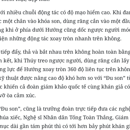
ới nhiều chuỗi động tác có độ mạo hiểm cao. Khi đa
c một chân vào khóa son, dùng răng cắn vào một đầ
ong khi ở phía dưới Hướng cũng dốc ngược người mó
hiện những động tác xoay tròn nhanh trên không.
n tiếp đẩy, thả và bắt nhau trên không hoàn toàn bằn
àn kết, khi Thúy treo ngược người, dùng răng cắn lấy
ng lực để Hướng xoay tròn 360 độ liên tục trên khô
kỹ thuật được nâng cao độ khó hơn so với “Đu son” 
ục khiến cả đoàn giám khảo quốc tế cùng khán giả có
 vỡ òa cảm xúc.
“Đu son”, cũng là trưởng đoàn trực tiếp đưa các nghệ
húa xiếc, Nghệ sĩ Nhân dân Tống Toàn Thắng, Giám
 mục dài gần tám phút thì có tới hơn bảy phút khán g