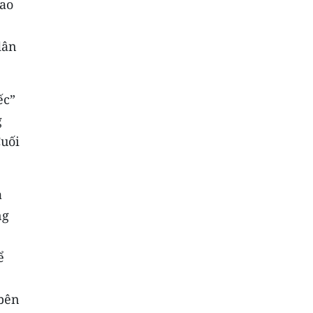
hao
dân
ếc”
g
Cuối
a
ng
ể
 bên