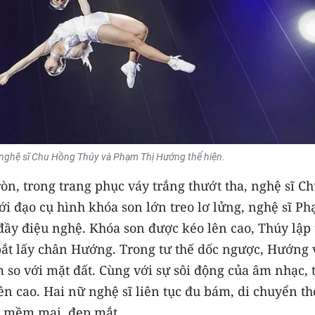
ữ nghệ sĩ Chu Hồng Thúy và Phạm Thị Hướng thể hiện.
n, trong trang phục váy trắng thướt tha, nghệ sĩ C
 đạo cụ hình khóa son lớn treo lơ lửng, nghệ sĩ P
đầy điệu nghệ. Khóa son được kéo lên cao, Thúy lập 
bắt lấy chân Hướng. Trong tư thế dốc ngược, Hướng
 so với mặt đất. Cùng với sự sôi động của âm nhạc, t
ên cao. Hai nữ nghệ sĩ liên tục đu bám, di chuyển t
h mềm mại, đẹp mắt.