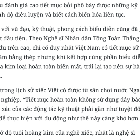
u đánh giá cao tiết mục bởi phô bày được những kỹ
nh độ điêu luyện và biết cách biến hóa liên tục.
với vũ đạo, kỹ thuật, phong cách biểu diễn cũng đã
t đầu tiên. Theo Nghệ sĩ Nhân dân Tống Toàn Thắng
i đu trên cao, chỉ có duy nhất Việt Nam có tiết mục sử
làm bằng thép nhưng khi kết hợp cùng phần biểu di
a kim loại hoàn toàn biến mất, trái lại tạo nên sự hà
.
trong lịch sử xiếc Việt có được từ sân chơi nước Nga
n nghiệp. “Tiết mục hoàn toàn không sử dụng dây bảo
 xác của các động tác kỹ thuật phải gần như tuyệt đố
 để thực hiện với đu động như thế này càng khó hơn.
ở độ tuổi hoàng kim của nghề xiếc, nhất là nghệ sĩ