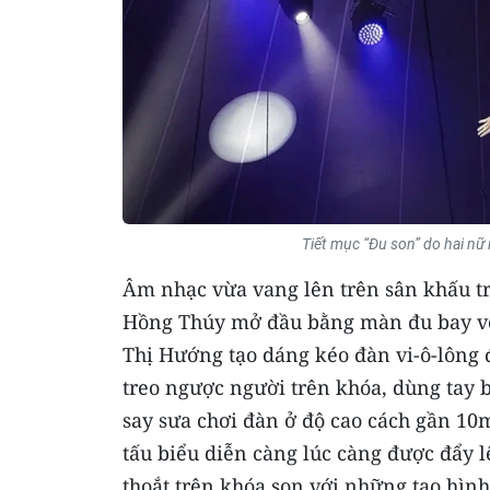
Tiết mục “Đu son” do hai n
Âm nhạc vừa vang lên trên sân khấu trò
Hồng Thúy mở đầu bằng màn đu bay với
Thị Hướng tạo dáng kéo đàn vi-ô-lông 
treo ngược người trên khóa, dùng tay 
say sưa chơi đàn ở độ cao cách gần 10m
tấu biểu diễn càng lúc càng được đẩy l
thoắt trên khóa son với những tạo hìn