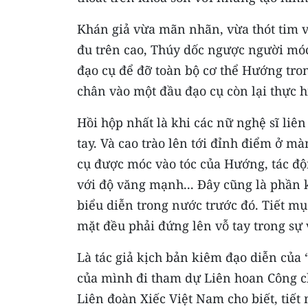
Khán giả vừa mãn nhãn, vừa thót tim v
đu trên cao, Thúy dốc ngược người mó
đạo cụ để đỡ toàn bộ cơ thể Hướng tr
chân vào một đầu đạo cụ còn lại thực 
Hồi hộp nhất là khi các nữ nghệ sĩ liê
tay. Và cao trào lên tới đỉnh điểm ở m
cụ được móc vào tóc của Hướng, tác độ
với độ văng mạnh... Đây cũng là phần 
biểu diễn trong nước trước đó. Tiết m
mặt đều phải đứng lên vỗ tay trong sự
Là tác giả kịch bản kiêm đạo diễn của 
của mình đi tham dự Liên hoan Công c
Liên đoàn Xiếc Việt Nam cho biết, tiết