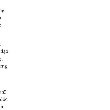
ng
u
c
g
 đạo
ng
từng
 sĩ
 đốc
iả