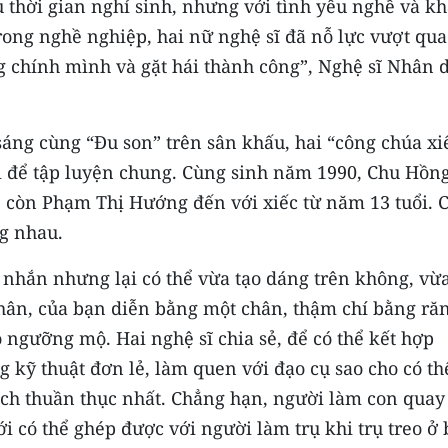
 thời gian nghỉ sinh, nhưng với tình yêu nghề và k
ong nghề nghiệp, hai nữ nghệ sĩ đã nỗ lực vượt qua
g chính mình và gặt hái thành công”, Nghệ sĩ Nhân 
 sáng cùng “Đu son” trên sân khấu, hai “công chúa xi
i để tập luyện chung. Cùng sinh năm 1990, Chu Hồn
, còn Phạm Thị Hướng đến với xiếc từ năm 13 tuổi. 
g nhau.
 nhắn nhưng lại có thể vừa tạo dáng trên không, vừ
hân, của bạn diễn bằng một chân, thậm chí bằng ră
ồ ngưỡng mộ. Hai nghệ sĩ chia sẻ, để có thể kết hợp
 kỹ thuật đơn lẻ, làm quen với đạo cụ sao cho có th
ách thuần thục nhất. Chẳng hạn, người làm con quay
ới có thể ghép được với người làm trụ khi trụ treo ở