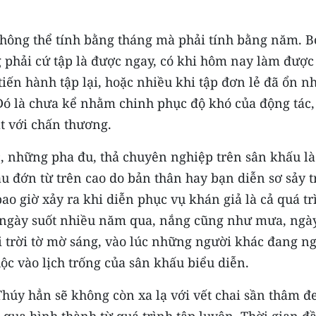
không thể tính bằng tháng mà phải tính bằng năm. B
 phải cứ tập là được ngay, có khi hôm nay làm được
iến hành tập lại, hoặc nhiều khi tập đơn lẻ đã ổn 
Đó là chưa kể nhằm chinh phục độ khó của động tác,
ặt với chấn thương.
, những pha đu, thả chuyên nghiệp trên sân khấu là
u đớn từ trên cao do bản thân hay bạn diễn sơ sảy 
bao giờ xảy ra khi diễn phục vụ khán giả là cả quá tr
 ngày suốt nhiều năm qua, nắng cũng như mưa, ngà
i trời tờ mờ sáng, vào lúc những người khác đang n
uộc vào lịch trống của sân khấu biểu diễn.
húy hẳn sẽ không còn xa lạ với vết chai sần thâm đ
qua hình thành từ quá trình tập luyện. Thời gian đ