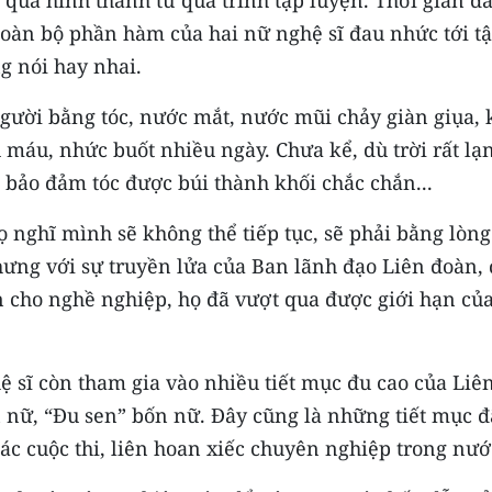
 toàn bộ phần hàm của hai nữ nghệ sĩ đau nhức tới t
 nói hay nhai.
gười bằng tóc, nước mắt, nước mũi chảy giàn giụa, 
ụ máu, nhức buốt nhiều ngày. Chưa kể, dù trời rất lạ
 bảo đảm tóc được búi thành khối chắc chắn...
 nghĩ mình sẽ không thể tiếp tục, sẽ phải bằng lòng
ưng với sự truyền lửa của Ban lãnh đạo Liên đoàn, 
n cho nghề nghiệp, họ đã vượt qua được giới hạn củ
hệ sĩ còn tham gia vào nhiều tiết mục đu cao của Liê
 nữ, “Đu sen” bốn nữ. Đây cũng là những tiết mục đ
các cuộc thi, liên hoan xiếc chuyên nghiệp trong nướ