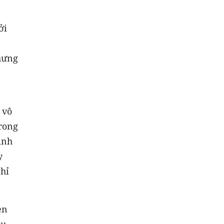
ởi
nhưng
 vô
trong
ình
y
ghỉ
en
ầu