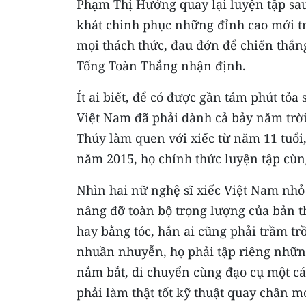
Phạm Thị Hướng quay lại luyện tập sau
khát chinh phục những đỉnh cao mới tr
mọi thách thức, đau đớn để chiến thắn
Tống Toàn Thắng nhận định.
Ít ai biết, để có được gần tám phút tỏa
Việt Nam đã phải dành cả bảy năm trờ
Thúy làm quen với xiếc từ năm 11 tuổi
năm 2015, họ chính thức luyện tập cùn
Nhìn hai nữ nghệ sĩ xiếc Việt Nam nhỏ
nâng đỡ toàn bộ trọng lượng của bản t
hay bằng tóc, hẳn ai cũng phải trầm tr
nhuần nhuyễn, họ phải tập riêng những
nắm bắt, di chuyển cùng đạo cụ một c
phải làm thật tốt kỹ thuật quay chân m