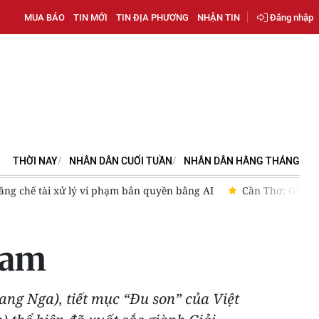
MUA BÁO
TIN MỚI
TIN ĐỊA PHƯƠNG
NHẬN TIN
Đăng nhập
THỜI NAY
NHÂN DÂN CUỐI TUẦN
NHÂN DÂN HẰNG THÁNG
tăng chế tài xử lý vi phạm bản quyền bằng AI
Cần Thơ: Gỡ đi
Nam
ang Nga), tiết mục “Đu son” của Việt