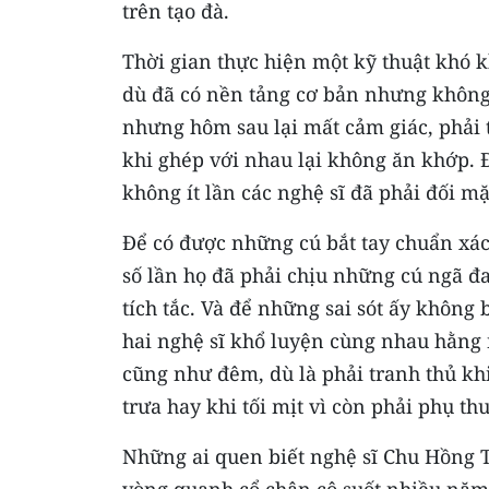
trên tạo đà.
Thời gian thực hiện một kỹ thuật khó 
dù đã có nền tảng cơ bản nhưng không
nhưng hôm sau lại mất cảm giác, phải t
khi ghép với nhau lại không ăn khớp. 
không ít lần các nghệ sĩ đã phải đối m
Để có được những cú bắt tay chuẩn xác
số lần họ đã phải chịu những cú ngã đa
tích tắc. Và để những sai sót ấy không 
hai nghệ sĩ khổ luyện cùng nhau hằng
cũng như đêm, dù là phải tranh thủ kh
trưa hay khi tối mịt vì còn phải phụ th
Những ai quen biết nghệ sĩ Chu Hồng T
vòng quanh cổ chân cô suốt nhiều năm 