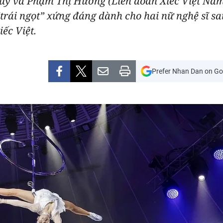
y và Phạm Thị Hướng (Liên đoàn Xiếc Việt Nam) 
“trái ngọt” xứng đáng dành cho hai nữ nghệ sĩ s
ếc Việt.
Prefer Nhan Dan on Go