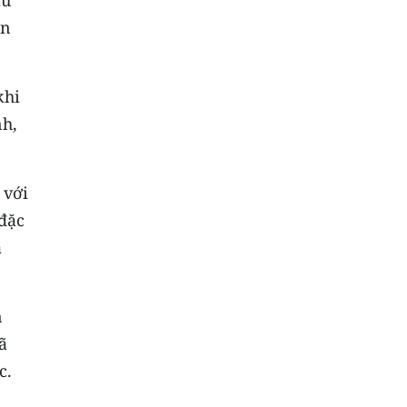
ận
khi
nh,
 với
đặc
a
n
ã
c.