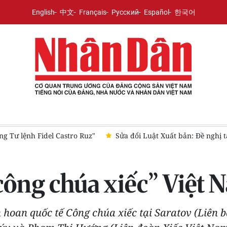
English
中文
Français
Русский
Español
한국어
ng Tư lệnh Fidel Castro Ruz"
Sửa đổi Luật Xuất bản: Đề nghị 
ông chúa xiếc” Việt 
hoan quốc tế Công chúa xiếc tại Saratov (Liên b