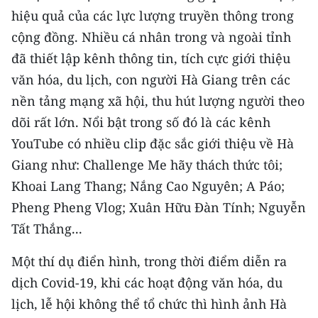
TIN MỚI
hiệu quả của các lực lượng truyền thông trong
cộng đồng. Nhiều cá nhân trong và ngoài tỉnh
TIN ĐỊA PHƯƠNG
đã thiết lập kênh thông tin, tích cực giới thiệu
văn hóa, du lịch, con người Hà Giang trên các
Trung du và miền núi phía Bắc
nền tảng mạng xã hội, thu hút lượng người theo
Đồng bằng sông Hồng
dõi rất lớn. Nổi bật trong số đó là các kênh
Bắc Trung Bộ
YouTube có nhiều clip đặc sắc giới thiệu về Hà
Giang như: Challenge Me hãy thách thức tôi;
Duyên hải Nam Trung Bộ và Tây
Khoai Lang Thang; Nắng Cao Nguyên; A Páo;
Nguyên
Pheng Pheng Vlog; Xuân Hữu Đàn Tính; Nguyễn
Đông Nam Bộ
Tất Thắng...
Đồng bằng sông Cửu Long
Một thí dụ điển hình, trong thời điểm diễn ra
dịch Covid-19, khi các hoạt động văn hóa, du
Chuyên trang Hà Nội
lịch, lễ hội không thể tổ chức thì hình ảnh Hà
Chuyên trang TP. Hồ Chí Minh