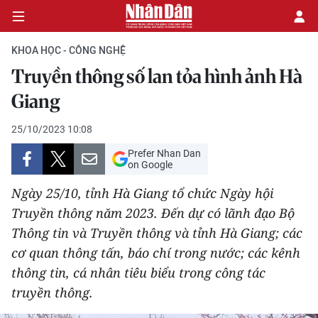
KHOA HỌC - CÔNG NGHỆ
Truyền thông số lan tỏa hình ảnh Hà
CHÍNH TRỊ
Giang
KINH TẾ
25/10/2023 10:08
Prefer Nhan Dan
VĂN HÓA
on Google
Ngày 25/10, tỉnh Hà Giang tổ chức Ngày hội
XÃ HỘI
Truyền thông năm 2023. Đến dự có lãnh đạo Bộ
Thông tin và Truyền thông và tỉnh Hà Giang; các
PHÁP LUẬT
cơ quan thông tấn, báo chí trong nước; các kênh
DU LỊCH
thông tin, cá nhân tiêu biểu trong công tác
truyền thông.
THẾ GIỚI