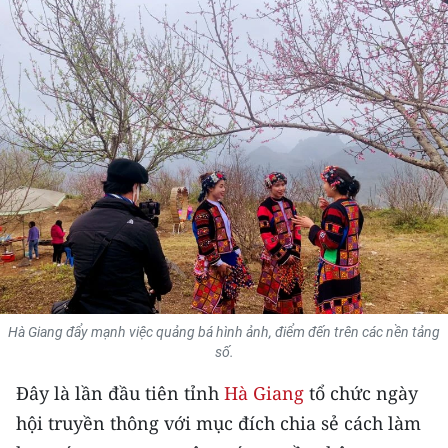
THỂ THAO
GIÁO DỤC
Y TẾ
KHOA HỌC - CÔNG NGHỆ
MÔI TRƯỜNG
BẠN ĐỌC
KIỂM CHỨNG THÔNG TIN
Hà Giang đẩy mạnh việc quảng bá hình ảnh, điểm đến trên các nền tảng
số.
TRI THỨC CHUYÊN SÂU
Đây là lần đầu tiên tỉnh
Hà Giang
tổ chức ngày
54 DÂN TỘC VIỆT NAM
hội truyền thông với mục đích chia sẻ cách làm