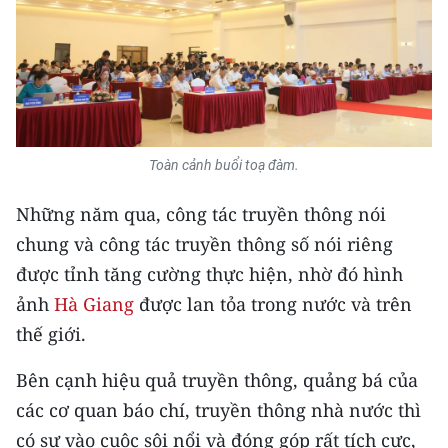
Media Pháp luật
Media Du lịch
Media Thế giới
Media Thể thao
Toàn cảnh buổi toạ đàm.
Media Giáo dục
Những năm qua, công tác truyền thông nói
Media Y tế
chung và công tác truyền thông số nói riêng
Media Khoa học - Công nghệ
được tỉnh tăng cường thực hiện, nhờ đó hình
ảnh
Hà Giang
được lan tỏa trong nước và trên
Media Môi trường
thế giới.
Ảnh
Bên cạnh hiệu quả truyền thông, quảng bá của
Infographic
các cơ quan báo chí, truyền thông nhà nước thì
có sự vào cuộc sôi nổi và đóng góp rất tích cực,