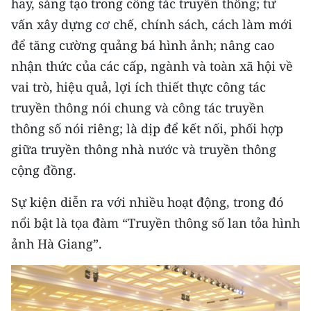
hay, sáng tạo trong công tác truyền thông; tư
CHƯƠNG TRÌNH OCOP - MỖI XÃ
MỘT SẢN PHẨM
vấn xây dựng cơ chế, chính sách, cách làm mới
để tăng cường quảng bá hình ảnh; nâng cao
nhận thức của các cấp, ngành và toàn xã hội về
RADIO
vai trò, hiệu quả, lợi ích thiết thực công tác
MEDIA CENTER
truyền thông nói chung và công tác truyền
thông số nói riêng; là dịp để kết nối, phối hợp
E-Magazine
giữa truyền thông nhà nước và truyền thông
Video
cộng đồng.
Media Chính trị
Sự kiện diễn ra với nhiều hoạt động, trong đó
nổi bật là tọa đàm “Truyền thông số lan tỏa hình
Media Kinh tế
ảnh Hà Giang”.
Media Văn hóa
Media Xã hội