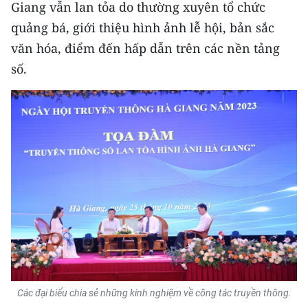
Giang vẫn lan tỏa do thường xuyên tổ chức
quảng bá, giới thiệu hình ảnh lễ hội, bản sắc
CHUYÊN ĐỀ
văn hóa, điểm đến hấp dẫn trên các nền tảng
CÁC CHUYÊN TRANG
số.
VỀ BÁO NHÂN DÂN
THỜI NAY
NHÂN DÂN CUỐI TUẦN
NHÂN DÂN HẰNG THÁNG
MUA BÁO
ĐỌC BÁO IN
Các đại biểu chia sẻ những kinh nghiệm về công tác truyền thông.