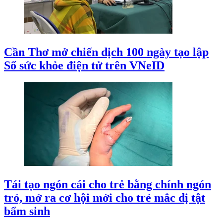
Cần Thơ mở chiến dịch 100 ngày tạo lập
Sổ sức khỏe điện tử trên VNeID
Tái tạo ngón cái cho trẻ bằng chính ngón
trỏ, mở ra cơ hội mới cho trẻ mắc dị tật
bẩm sinh