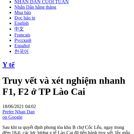
NHÂN DÂN CUỐI TUẦN
Nhân Dân hằng tháng
Mua báo
Đọc báo in
English
中文
Français
Русский
Español
한국어
Y tế
Truy vết và xét nghiệm nhanh
F1, F2 ở TP Lào Cai
18/06/2021 04:02
Prefer Nhan Dan
on Google
Sau khi ra quyết định phong tỏa khu B chợ Cốc Lếu, ngay trong
đêm 18-6, các lực lượng y tế Lào Cai đã tiến hành truy vết, lấy mẫu