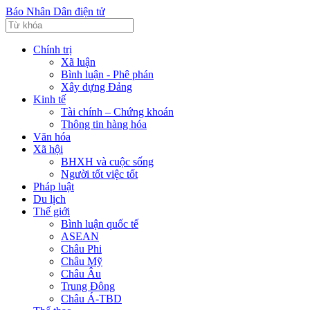
Báo Nhân Dân điện tử
Chính trị
Xã luận
Bình luận - Phê phán
Xây dựng Đảng
Kinh tế
Tài chính – Chứng khoán
Thông tin hàng hóa
Văn hóa
Xã hội
BHXH và cuộc sống
Người tốt việc tốt
Pháp luật
Du lịch
Thế giới
Bình luận quốc tế
ASEAN
Châu Phi
Châu Mỹ
Châu Âu
Trung Đông
Châu Á-TBD