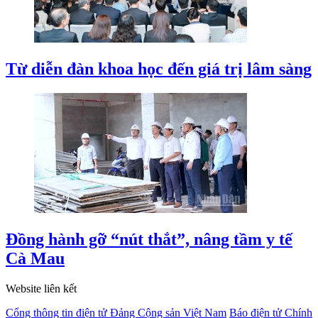
Từ diễn đàn khoa học đến giá trị lâm sàng
Đồng hành gỡ “nút thắt”, nâng tầm y tế
Cà Mau
Website liên kết
Cổng thông tin điện tử Đảng Cộng sản Việt Nam
Báo điện tử Chính