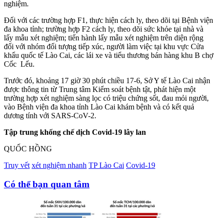
nghiệm.
Đối với các trường hợp F1, thực hiện cách ly, theo dõi tại Bệnh viện
đa khoa tỉnh; trường hợp F2 cách ly, theo dõi sức khỏe tại nhà và
lấy mẫu xét nghiệm; tiến hành lấy mẫu xét nghiệm trên diện rộng
đối với nhóm đối tượng tiếp xúc, người làm việc tại khu vực Cửa
khẩu quốc tế Lào Cai, các lái xe và tiểu thương bán hàng khu B chợ
Cốc Lếu.
Trước đó, khoảng 17 giờ 30 phút chiều 17-6, Sở Y tế Lào Cai nhận
được thông tin từ Trung tâm Kiểm soát bệnh tật, phát hiện một
trường hợp xét nghiệm sàng lọc có triệu chứng sốt, đau mỏi người,
vào Bệnh viện đa khoa tỉnh Lào Cai khám bệnh và có kết quả
dương tính với SARS-CoV-2.
Tập trung khống chế dịch Covid-19 lây lan
QUỐC HỒNG
Truy vết
xét nghiệm nhanh
TP Lào Cai
Covid-19
Có thể bạn quan tâm