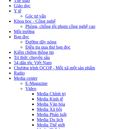
Thể thao
Giáo dục
Y tế
Góc tư vấn
Khoa học - Công nghệ
Phòng, chống tội phạm công nghệ cao
Môi trường
Bạn đọc
Đường dây nóng
Điều tra qua thư bạn đọc
Kiểm chứng thông tin
Tri thức chuyên sâu
54 dân tộc Việt Nam
Chương trình OCOP - Mỗi xã một sản phẩm
Radio
Media center
E-Magazine
Video
Media Chính trị
Media Kinh tế
Media Văn hóa
Media Xã hội
Media Pháp luật
Media Du lịch
Media Thế giới