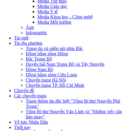
Media Thể thao
Media Giáo dục
Media Y tế
Media Khoa học - Công nghệ
Media Môi trường
Ảnh
Infographic
Tin mới
Tin địa phương
Trung du và miền núi phía Bắc
Đồng bằng sông Hồng
Bắc Trung Bộ
Duyên hải Nam Trung Bộ và Tây Nguyên
Đông Nam Bộ
Đồng bằng sông Cửu Long
Chuyên trang Hà Nội
Chuyên trang TP. Hồ Chí Minh
Chuyên đề
Các chuyên trang
Trang thông tin đặc biệt "Tổng Bí thư Nguyễn Phú
Trọng"
Tổng Bí thư Nguyễn Văn Linh và "Những việc cần
làm ngay"
Về báo Nhân Dân
Thời nay