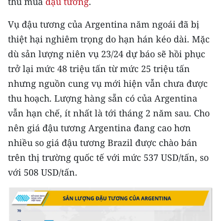
thu mua
đậu tương
.
CHUYÊN ĐỀ
Vụ đậu tương của Argentina năm ngoái đã bị
thiệt hại nghiêm trọng do hạn hán kéo dài. Mặc
CÁC CHUYÊN TRANG
dù sản lượng niên vụ 23/24 dự báo sẽ hồi phục
trở lại mức 48 triệu tấn từ mức 25 triệu tấn
VỀ BÁO NHÂN DÂN
nhưng nguồn cung vụ mới hiện vẫn chưa được
thu hoạch. Lượng hàng sẵn có của Argentina
THỜI NAY
vẫn hạn chế, ít nhất là tới tháng 2 năm sau. Cho
NHÂN DÂN CUỐI TUẦN
nên giá đậu tương Argentina đang cao hơn
nhiều so giá đậu tương Brazil được chào bán
NHÂN DÂN HẰNG THÁNG
trên thị trường quốc tế với mức 537 USD/tấn, so
MUA BÁO
với 508 USD/tấn.
ĐỌC BÁO IN