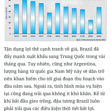
ENGLISH
中文
FRANÇAIS
РУССКИЙ
Tận dụng lợi thế cạnh tranh về giá, Brazil đã
ESPAÑOL
đẩy mạnh xuất khẩu sang Trung Quốc trong vài
한국어
tháng qua. Tuy nhiên, cũng như Argentina,
lượng hàng từ quốc gia Nam Mỹ này sẽ dần trở
nên khan hiếm cho tới giai đoạn thu hoạch vào
đầu năm sau. Ngoài ra, tình hình mùa vụ hiện
tại cũng đang trải qua không ít khó khăn. Kể từ
khi bắt đầu gieo trồng, đậu tương Brazil luôn
phải trải qua các điều kiện thời tiết bất lợi.