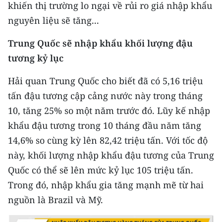
CHƯƠNG TRÌNH OCOP - MỖI XÃ
khiến thị trường lo ngại về rủi ro giá nhập khẩu
MỘT SẢN PHẨM
nguyên liệu sẽ tăng...
Trung Quốc sẽ nhập khẩu khối lượng đậu
RADIO
tương kỷ lục
MEDIA CENTER
Hải quan Trung Quốc cho biết đã có 5,16 triệu
E-Magazine
tấn đậu tương cập cảng nước này trong tháng
10, tăng 25% so một năm trước đó. Lũy kế nhập
Video
khẩu đậu tương trong 10 tháng đầu năm tăng
Media Chính trị
14,6% so cùng kỳ lên 82,42 triệu tấn. Với tốc độ
này, khối lượng nhập khẩu đậu tương của Trung
Media Kinh tế
Quốc có thể sẽ lên mức kỷ lục 105 triệu tấn.
Media Văn hóa
Trong đó, nhập khẩu gia tăng mạnh mẽ từ hai
nguồn là Brazil và Mỹ.
Media Xã hội