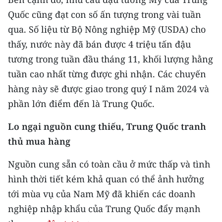
TIN MỚI
Quốc cũng đạt con số ấn tượng trong vài tuần
qua. Số liệu từ Bộ Nông nghiệp Mỹ (USDA) cho
TIN ĐỊA PHƯƠNG
thấy, nước này đã bán được 4 triệu tấn đậu
Trung du và miền núi phía Bắc
tương trong tuần đầu tháng 11, khối lượng hằng
tuần cao nhất từng được ghi nhận. Các chuyến
Đồng bằng sông Hồng
hàng này sẽ được giao trong quý I năm 2024 và
Bắc Trung Bộ
phần lớn điểm đến là Trung Quốc.
Duyên hải Nam Trung Bộ và Tây
Lo ngại nguồn cung thiếu, Trung Quốc tranh
Nguyên
thủ mua hàng
Đông Nam Bộ
Nguồn cung sẵn có toàn cầu ở mức thấp và tình
Đồng bằng sông Cửu Long
hình thời tiết kém khả quan có thể ảnh hưởng
tới mùa vụ của Nam Mỹ đã khiến các doanh
Chuyên trang Hà Nội
nghiệp nhập khẩu của Trung Quốc đẩy mạnh
Chuyên trang TP. Hồ Chí Minh