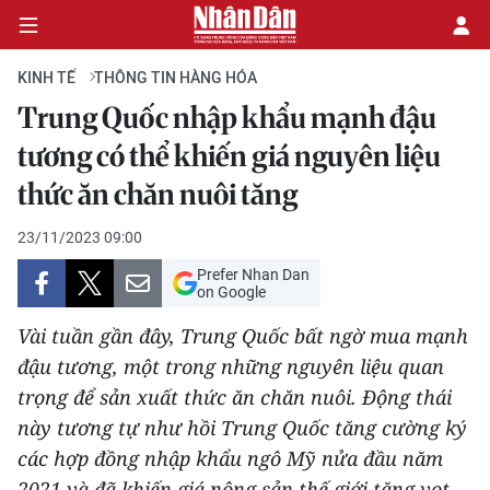
KINH TẾ
THÔNG TIN HÀNG HÓA
Trung Quốc nhập khẩu mạnh đậu
CHÍNH TRỊ
tương có thể khiến giá nguyên liệu
thức ăn chăn nuôi tăng
KINH TẾ
23/11/2023 09:00
VĂN HÓA
Prefer Nhan Dan
on Google
XÃ HỘI
Vài tuần gần đây, Trung Quốc bất ngờ mua mạnh
PHÁP LUẬT
đậu tương, một trong những nguyên liệu quan
trọng để sản xuất thức ăn chăn nuôi. Động thái
DU LỊCH
này tương tự như hồi Trung Quốc tăng cường ký
các hợp đồng nhập khẩu ngô Mỹ nửa đầu năm
THẾ GIỚI
2021 và đã khiến giá nông sản thế giới tăng vọt