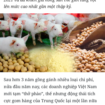
THỂ THAO
lên mức cao nhất gần một thập kỷ.
GIÁO DỤC
Y TẾ
KHOA HỌC - CÔNG NGHỆ
MÔI TRƯỜNG
BẠN ĐỌC
KIỂM CHỨNG THÔNG TIN
Sau hơn 3 năm gồng gánh nhiều loại chi phí,
TRI THỨC CHUYÊN SÂU
nửa đầu năm nay, các doanh nghiệp Việt Nam
mới tạm “thở phào”, thế nhưng động thái tích
54 DÂN TỘC VIỆT NAM
cực gom hàng của Trung Quốc lại một lần nữa