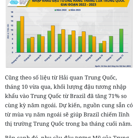
Media Pháp luật
Media Du lịch
Media Thế giới
Media Thể thao
Media Giáo dục
Media Y tế
Cũng theo số liệu từ Hải quan Trung Quốc,
Media Khoa học - Công nghệ
tháng 10 vừa qua, khối lượng đậu tương nhập
khẩu vào Trung Quốc từ Brazil đã tăng 71% so
Media Môi trường
cùng kỳ năm ngoái. Dự kiến, nguồn cung sẵn có
Ảnh
từ mùa vụ năm ngoái sẽ giúp Brazil chiếm lĩnh
thị trường Trung Quốc trong ba tháng cuối năm.
Infographic
Bên cạnh đó, nhu cầu đậu tương Mỹ của Trung