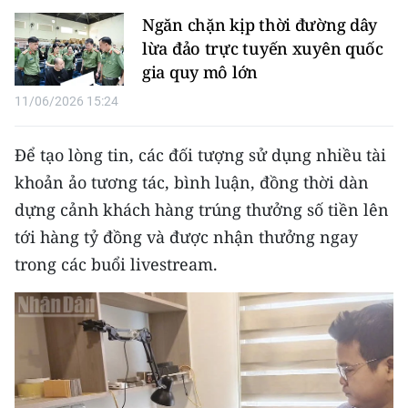
TIN MỚI
Ngăn chặn kịp thời đường dây
lừa đảo trực tuyến xuyên quốc
TIN ĐỊA PHƯƠNG
gia quy mô lớn
Trung du và miền núi phía Bắc
11/06/2026 15:24
Đồng bằng sông Hồng
Để tạo lòng tin, các đối tượng sử dụng nhiều tài
khoản ảo tương tác, bình luận, đồng thời dàn
Bắc Trung Bộ
dựng cảnh khách hàng trúng thưởng số tiền lên
Duyên hải Nam Trung Bộ và Tây
tới hàng tỷ đồng và được nhận thưởng ngay
Nguyên
trong các buổi livestream.
Đông Nam Bộ
Đồng bằng sông Cửu Long
Chuyên trang Hà Nội
Chuyên trang TP. Hồ Chí Minh