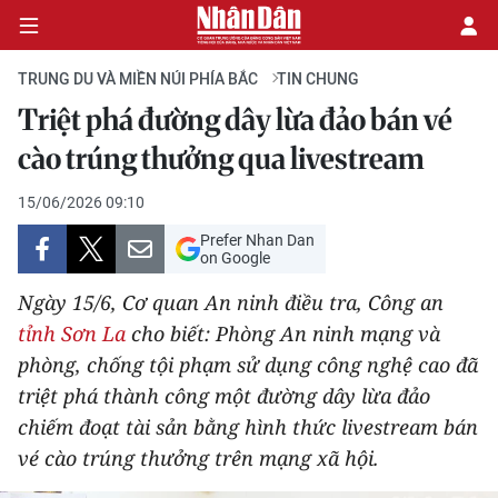
TRUNG DU VÀ MIỀN NÚI PHÍA BẮC
TIN CHUNG
Triệt phá đường dây lừa đảo bán vé
CHÍNH TRỊ
cào trúng thưởng qua livestream
KINH TẾ
15/06/2026 09:10
Prefer Nhan Dan
VĂN HÓA
on Google
Ngày 15/6, Cơ quan An ninh điều tra, Công an
XÃ HỘI
tỉnh Sơn La
cho biết: Phòng An ninh mạng và
phòng, chống tội phạm sử dụng công nghệ cao đã
PHÁP LUẬT
triệt phá thành công một đường dây lừa đảo
DU LỊCH
chiếm đoạt tài sản bằng hình thức livestream bán
vé cào trúng thưởng trên mạng xã hội.
THẾ GIỚI