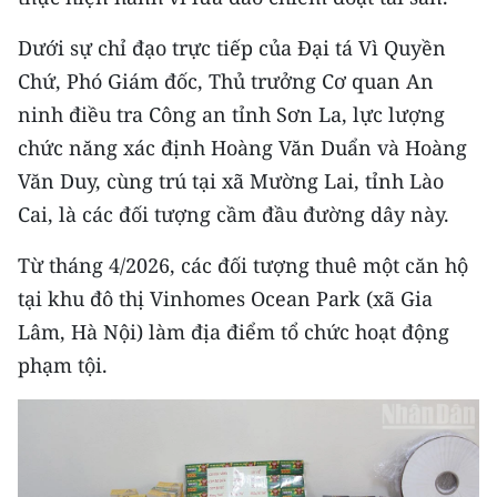
CHƯƠNG TRÌNH OCOP - MỖI XÃ
MỘT SẢN PHẨM
Dưới sự chỉ đạo trực tiếp của Đại tá Vì Quyền
Chứ, Phó Giám đốc, Thủ trưởng Cơ quan An
RADIO
ninh điều tra Công an tỉnh Sơn La, lực lượng
chức năng xác định Hoàng Văn Duẩn và Hoàng
MEDIA CENTER
Văn Duy, cùng trú tại xã Mường Lai, tỉnh Lào
Cai, là các đối tượng cầm đầu đường dây này.
E-Magazine
Video
Từ tháng 4/2026, các đối tượng thuê một căn hộ
tại khu đô thị Vinhomes Ocean Park (xã Gia
Media Chính trị
Lâm, Hà Nội) làm địa điểm tổ chức hoạt động
Media Kinh tế
phạm tội.
Media Văn hóa
Media Xã hội