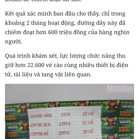
ENGLISH
Kết quả xác minh ban đầu cho thấy, chỉ trong
中文
khoảng 2 tháng hoạt động, đường dây này đã
chiếm đoạt hơn 600 triệu đồng của hàng nghìn
FRANÇAIS
người.
РУССКИЙ
Quá trình khám xét, lực lượng chức năng thu
ESPAÑOL
giữ hơn 22.600 vé cào cùng nhiều thiết bị điện
tử, tài liệu và tang vật liên quan.
한국어