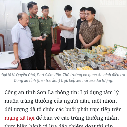
THỂ THAO
GIÁO DỤC
Y TẾ
KHOA HỌC - CÔNG NGHỆ
MÔI TRƯỜNG
BẠN ĐỌC
Đại tá Vì Quyền Chứ, Phó Giám đốc, Thủ trưởng cơ quan An ninh điều tra,
Công an tỉnh (bên trái ảnh) trực tiếp xét hỏi các đối tượng.
KIỂM CHỨNG THÔNG TIN
Công an tỉnh Sơn La thông tin: Lợi dụng tâm lý
muốn trúng thưởng của người dân, một nhóm
TRI THỨC CHUYÊN SÂU
đối tượng đã tổ chức các buổi phát trực tiếp trên
54 DÂN TỘC VIỆT NAM
mạng xã hội
để bán vé cào trúng thưởng nhằm
thực hiện hành vi lừa đảo chiếm đoạt tài sản.