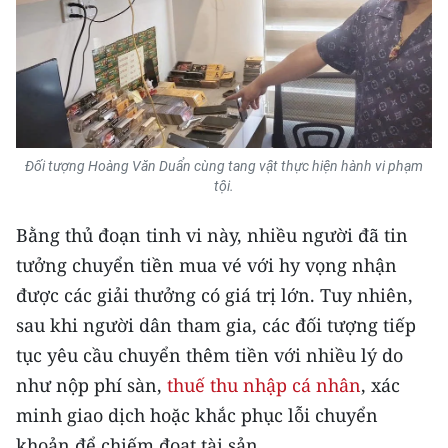
CHUYÊN ĐỀ
CÁC CHUYÊN TRANG
VỀ BÁO NHÂN DÂN
Đối tượng Hoàng Văn Duẩn cùng tang vật thực hiện hành vi phạm
tội.
THỜI NAY
Bằng thủ đoạn tinh vi này, nhiều người đã tin
NHÂN DÂN CUỐI TUẦN
tưởng chuyển tiền mua vé với hy vọng nhận
được các giải thưởng có giá trị lớn. Tuy nhiên,
NHÂN DÂN HẰNG THÁNG
sau khi người dân tham gia, các đối tượng tiếp
MUA BÁO
tục yêu cầu chuyển thêm tiền với nhiều lý do
như nộp phí sàn,
thuế thu nhập cá nhân
, xác
ĐỌC BÁO IN
minh giao dịch hoặc khắc phục lỗi chuyển
khoản để chiếm đoạt tài sản.