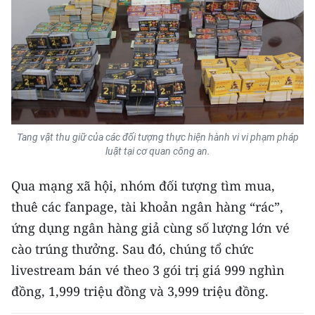
Media Pháp luật
Media Du lịch
Media Thế giới
Media Thể thao
Media Giáo dục
Tang vật thu giữ của các đối tượng thực hiện hành vi vi phạm pháp
luật tại cơ quan công an.
Media Y tế
Qua mạng xã hội, nhóm đối tượng tìm mua,
Media Khoa học - Công nghệ
thuê các fanpage, tài khoản ngân hàng “rác”,
Media Môi trường
ứng dụng ngân hàng giả cùng số lượng lớn vé
cào trúng thưởng. Sau đó, chúng tổ chức
Ảnh
livestream bán vé theo 3 gói trị giá 999 nghìn
Infographic
đồng, 1,999 triệu đồng và 3,999 triệu đồng.