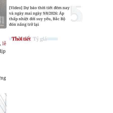
[Video] Dự báo thời tiết đêm nay
và ngày mai ngày 9/8/2026: Áp
thấp nhiệt đới suy yếu, Bắc Bộ
đón nắng trở lại
Thời tiết
Tỷ giá
,
lễ
dịp
ơng