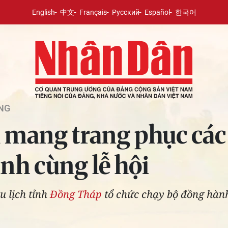
English
中文
Français
Русский
Español
한국어
NG
mang trang phục các l
nh cùng lễ hội
u lịch tỉnh
Đồng Tháp
tổ chức chạy bộ đồng hành