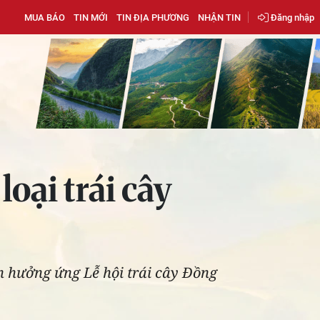
MUA BÁO
TIN MỚI
TIN ĐỊA PHƯƠNG
NHẬN TIN
Đăng nhập
oại trái cây
 hưởng ứng Lễ hội trái cây Đồng