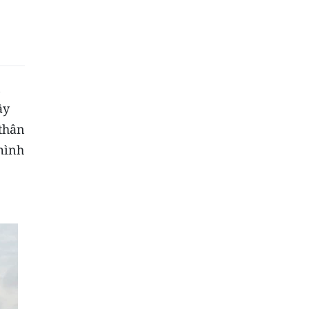
n
ây
thân
mình