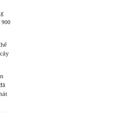
ng
 900
thể
 cây
ên
 đã
hát