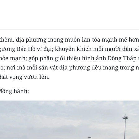
t thêm, địa phương mong muốn lan tỏa mạnh mẽ hơ
 gương Bác Hồ vĩ đại; khuyến khích mỗi người dân x
khỏe mạnh; góp phần giới thiệu hình ảnh Đồng Tháp 
tạo; nơi mà mỗi sản vật địa phương đều mang trong 
hát vọng vươn lên.
 đồng hành: