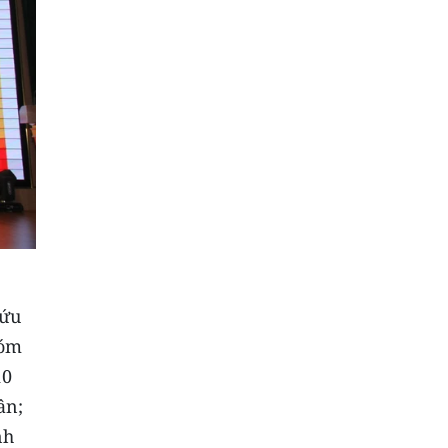
cứu
hóm
10
ân;
nh