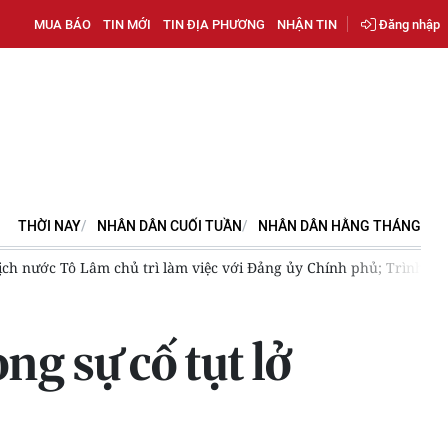
MUA BÁO
TIN MỚI
TIN ĐỊA PHƯƠNG
NHẬN TIN
Đăng nhập
THỜI NAY
NHÂN DÂN CUỐI TUẦN
NHÂN DÂN HẰNG THÁNG
 tịch nước Tô Lâm chủ trì làm việc với Đảng ủy Chính phủ; Trình 
g sự cố tụt lở