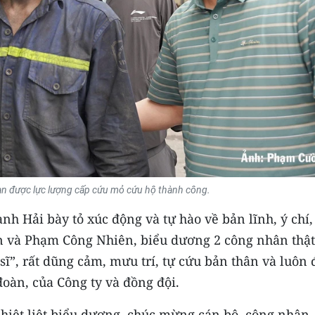
n được lực lượng cấp cứu mỏ cứu hộ thành công.
 Hải bày tỏ xúc động và tự hào về bản lĩnh, ý chí,
ên và Phạm Công Nhiên, biểu dương 2 công nhân thật
ĩ”, rất dũng cảm, mưu trí, tự cứu bản thân và luôn 
oàn, của Công ty và đồng đội.
iệt liệt biểu dương, chúc mừng cán bộ, công nhân