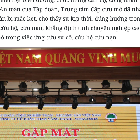
 An toàn của Tập đoàn, Trung tâm Cấp cứu mỏ đã n
n bị mắc kẹt, cho thấy sự kịp thời, đúng hướng tro
n cứu hộ, cứu nạn, khẳng định tính chuyên nghiệp cao
ỏ trong việc ứng cứu sự cố, cứu hộ cứu nạn.