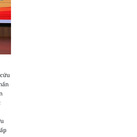
 cứu
nhấn
n
c
ứu
Cấp