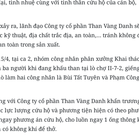
đại, tinh nhuệ cùng với tinh thần cứu hộ của cán bộ,
 xảy ra, lãnh đạo Công ty cổ phần Than Vàng Danh sẽ
ác kỹ thuật, địa chất trắc địa, an toàn,… tránh không 
n toàn trong sản xuất.
15/4, tại ca 2, nhóm công nhân phân xưởng Khai thác
ba người khi đang khấu than tại lò chợ II-7-2, giến
ở lò làm hai công nhân là Bùi Tất Tuyên và Phạm Côn
ùng với Công ty cổ phần Than Vàng Danh khẩn trươn
các lực lượng cứu hộ và phương tiện hiện có theo ph
i ngay phương án cứu hộ, cho luồn ngay 1 ống thông 
n có không khí để thở.