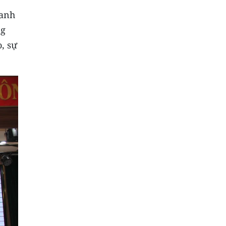
hanh
ng
, sự