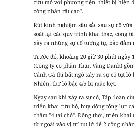
cứu mỏ với phương tiện, thiết bị hiện 
công nhân rất cao”.
Rút kinh nghiệm sâu sắc sau sự cố vừa
soát lại các quy trình khai thác, công t
xảy ra những sự cố tương tự, bảo đảm a
Trước đó, khoảng 20 giờ 30 phút ngày 
(Công ty cổ phần Than Vàng Danh) gồm 
Cánh Gà thì bất ngờ xảy ra sự cố tụt l
Nhiên, thợ lò bậc 4/5 bị mắc kẹt.
Ngay sau khi xảy ra sự cố, Tập đoàn c
triển khai cứu hộ, huy động tổng lực 
châm "4 tại chỗ". Đồng thời, triển kha
từ ngoài vào vị trí tụt lở để 2 công nhâ