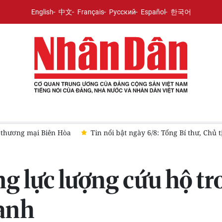
English
中文
Français
Русский
Español
한국어
 thương mại Biên Hòa
Tin nổi bật ngày 6/8: Tổng Bí thư, Chủ
 lực lượng cứu hộ tron
anh