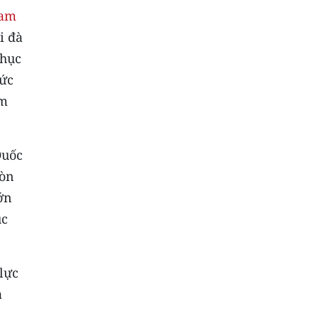
Nam
i đà
phục
hức
àm
Quốc
còn
ớn
úc
lực
ạ