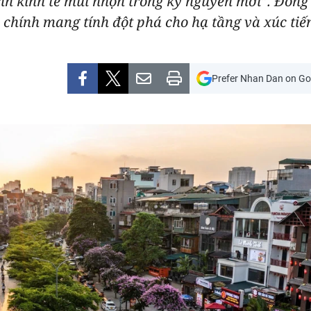
h kinh tế mũi nhọn trong kỷ nguyên mới”. Đồng 
 chính mang tính đột phá cho hạ tầng và xúc tiế
Prefer Nhan Dan on Go