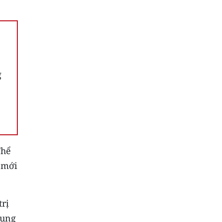
g
Thể
i mới
trị
dụng