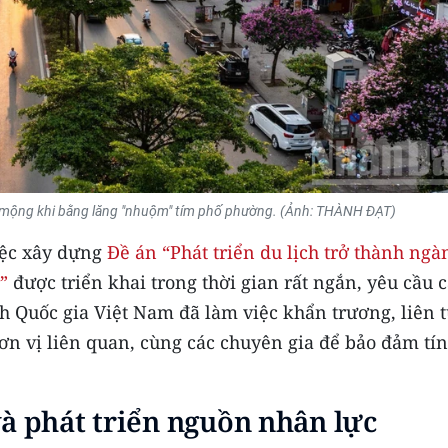
ơ mộng khi bằng lăng "nhuộm" tím phố phường. (Ảnh: THÀNH ĐẠT)
iệc xây dựng
Đề án “Phát triển du lịch trở thành ngà
”
được triển khai trong thời gian rất ngắn, yêu cầu 
ch Quốc gia Việt Nam đã làm việc khẩn trương, liên t
ơn vị liên quan, cùng các chuyên gia để bảo đảm tí
à phát triển nguồn nhân lực