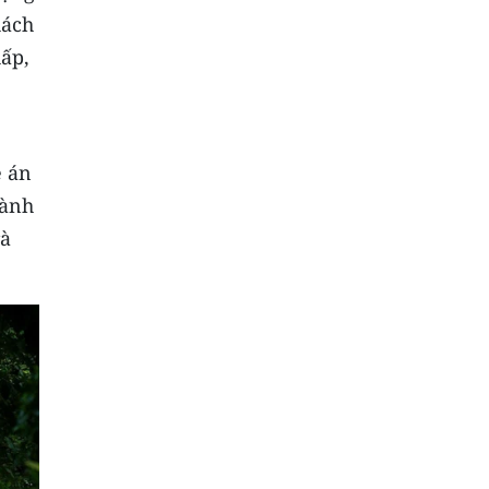
hách
hấp,
ề án
gành
rà