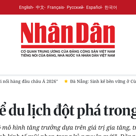
English
中文
Français
Русский
Español
한국어
i nổi hàng đầu châu Á 2026"
Đà Nẵng: Sinh kế bền vững ở C
ể du lịch đột phá tro
 mô hình tăng trưởng dựa trên giá trị gia tăng, 