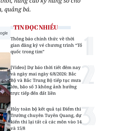
thời, nâng cao kỹ năng số cho
n, quảng bá.
TIN ĐỌC NHIỀU
ogle
Thông báo chính thức về thời
gian đăng ký vé chương trình “Tổ
quốc trong tim”
[Video] Dự báo thời tiết đêm nay
và ngày mai ngày 6/8/2026: Bắc
Bộ và Bắc Trung Bộ tiếp tục mưa
lớn, bão số 3 không ảnh hưởng
trực tiếp đến đất liền
Hủy toàn bộ kết quả tại Điểm thi
Trường chuyên Tuyên Quang, dự
kiến thi lại tất cả các môn vào 14
và 15/8