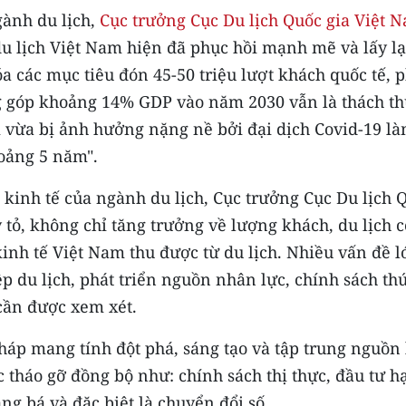
gành du lịch,
Cục trưởng Cục Du lịch Quốc gia Việt 
u lịch Việt Nam hiện đã phục hồi mạnh mẽ và lấy lạ
óa các mục tiêu đón 45-50 triệu lượt khách quốc tế, 
ng góp khoảng 14% GDP vào năm 2030 vẫn là thách t
m vừa bị ảnh hưởng nặng nề bởi đại dịch Covid-19 l
oảng 5 năm".
inh tế của ngành du lịch, Cục trưởng Cục Du lịch 
ỏ, không chỉ tăng trưởng về lượng khách, du lịch 
kinh tế Việt Nam thu được từ du lịch. Nhiều vấn đề l
 du lịch, phát triển nguồn nhân lực, chính sách th
cần được xem xét.
háp mang tính đột phá, sáng tạo và tập trung nguồn 
 tháo gỡ đồng bộ như: chính sách thị thực, đầu tư h
ng bá và đặc biệt là chuyển đổi số.