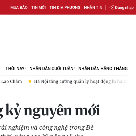
MUA BÁO
TIN MỚI
TIN ĐỊA PHƯƠNG
NHẬN TIN
Đăng nhập
THỜI NAY
NHÂN DÂN CUỐI TUẦN
NHÂN DÂN HẰNG THÁNG
ù Lao Chàm
Hà Nội tăng cường quản lý hoạt động lữ hành
ng kỷ nguyên mới
trải nghiệm và công nghệ trong Đề