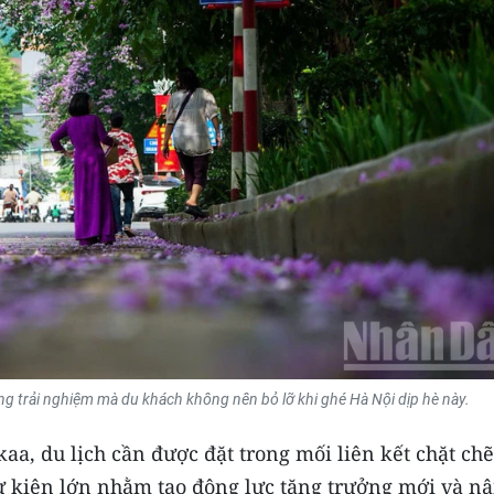
ng trải nghiệm mà du khách không nên bỏ lỡ khi ghé Hà Nội dịp hè này.
aa, du lịch cần được đặt trong mối liên kết chặt chẽ
sự kiện lớn nhằm tạo động lực tăng trưởng mới và n