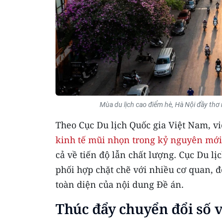
Mùa du lịch cao điểm hè, Hà Nội đầy th
Theo Cục Du lịch Quốc gia Việt Nam, v
kinh tế mũi nhọn trong kỷ nguyên mới
cả về tiến độ lẫn chất lượng. Cục Du lị
phối hợp chặt chẽ với nhiều cơ quan, đ
toàn diện của nội dung Đề án.​
Thúc đẩy chuyển đổi số v