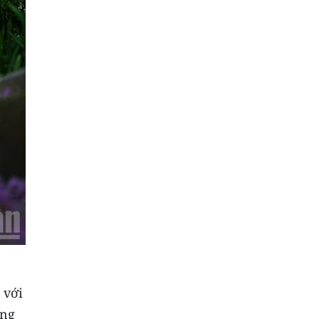
 với
âng