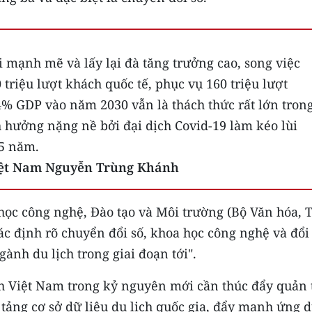
 mạnh mẽ và lấy lại đà tăng trưởng cao, song việc
 triệu lượt khách quốc tế, phục vụ 160 triệu lượt
% GDP vào năm 2030 vẫn là thách thức rất lớn tron
h hưởng nặng nề bởi đại dịch Covid-19 làm kéo lùi
5 năm.
Việt Nam Nguyễn Trùng Khánh
ọc công nghệ, Đào tạo và Môi trường (Bộ Văn hóa, 
xác định rõ chuyển đổi số, khoa học công nghệ và đổ
gành du lịch trong giai đoạn tới".
ch Việt Nam trong kỷ nguyên mới cần thúc đẩy quản 
 tảng cơ sở dữ liệu du lịch quốc gia, đẩy mạnh ứng 