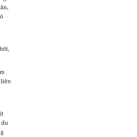
hân,
có
hời,
àm
 liên
ột
 du
ng