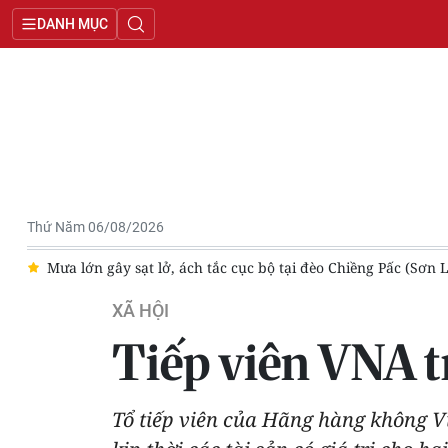
DANH MỤC
Thứ Năm 06/08/2026
lở, ách tắc cục bộ tại đèo Chiềng Pấc (Sơn La)
Lào Cai ban hà
XÃ HỘI
Tiếp viên VNA tr
Tổ tiếp viên của Hãng hàng không Vi