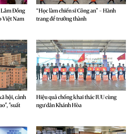
o Lâm Đồng
“Học làm chiến sĩ Công an” - Hành
o Việt Nam
trang để trưởng thành
xã hội, cảnh
Hiệu quả chống khai thác IUU cùng
ao", "suất
ngư dân Khánh Hòa