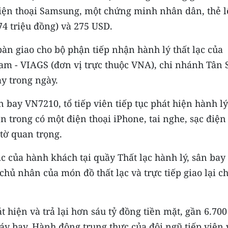
điện thoại Samsung, một chứng minh nhân dân, thẻ 
74 triệu đồng) và 275 USD.
bàn giao cho bộ phận tiếp nhận hành lý thất lạc của
Nam - VIAGS (đơn vị trực thuộc VNA), chi nhánh Tân
ay trong ngày.
n bay VN7210, tổ tiếp viên tiếp tục phát hiện hành l
n trong có một điện thoại iPhone, tai nghe, sạc điện
 tờ quan trọng.
ạc của hành khách tại quầy Thất lạc hành lý, sân bay
chủ nhân của món đồ thất lạc và trực tiếp giao lại c
 hiện và trả lại hơn sáu tỷ đồng tiền mặt, gần 6.700
máy bay. Hành động trung thực của đội ngũ tiếp viên 