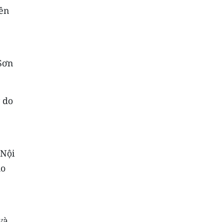
lên
 Sơn
ý do
 Nội
ho
và