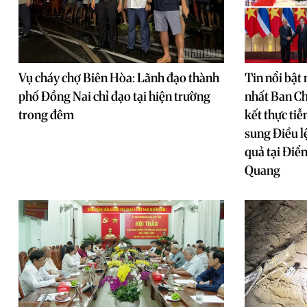
Vụ cháy chợ Biên Hòa: Lãnh đạo thành
Tin nổi bật
phố Đồng Nai chỉ đạo tại hiện trường
nhất Ban Ch
trong đêm
kết thực tiễ
sung Điều l
quả tại Điể
Quang