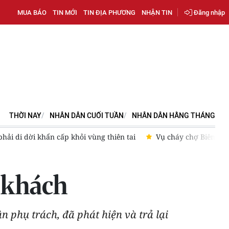
MUA BÁO
TIN MỚI
TIN ĐỊA PHƯƠNG
NHẬN TIN
Đăng nhập
THỜI NAY
NHÂN DÂN CUỐI TUẦN
NHÂN DÂN HẰNG THÁNG
i vùng thiên tai
Vụ cháy chợ Biên Hòa: Lãnh đạo thành phố Đ
h khách
n phụ trách, đã phát hiện và trả lại