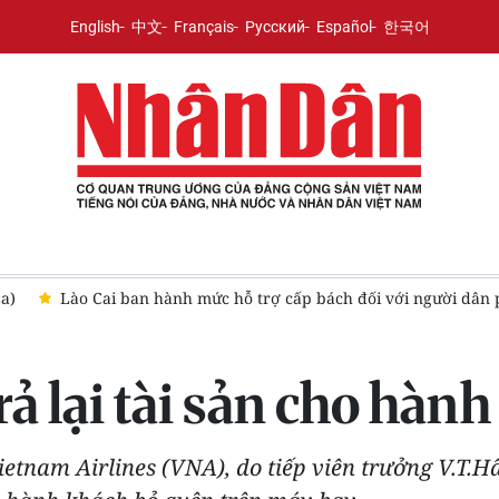
English
中文
Français
Русский
Español
한국어
nh mức hỗ trợ cấp bách đối với người dân phải di dời khẩn cấp khỏ
ả lại tài sản cho hàn
etnam Airlines (VNA), do tiếp viên trưởng V.T.Hâ