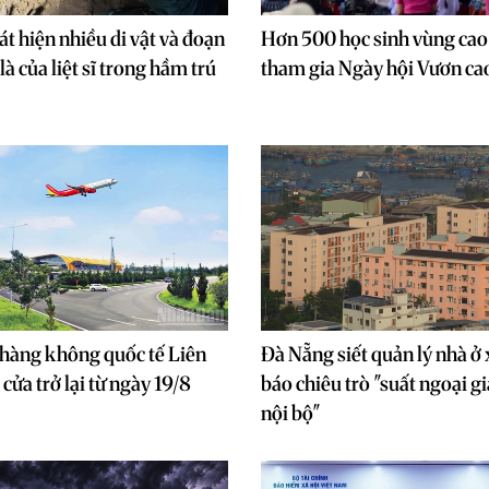
t hiện nhiều di vật và đoạn
Hơn 500 học sinh vùng ca
à của liệt sĩ trong hầm trú
tham gia Ngày hội Vươn ca
hàng không quốc tế Liên
Đà Nẵng siết quản lý nhà ở 
ửa trở lại từ ngày 19/8
báo chiêu trò "suất ngoại gi
nội bộ"