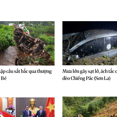
 sập cầu sắt bắc qua thượng
Mưa lớn gây sạt lở, ách tắc 
 Bé
đèo Chiềng Pấc (Sơn La)