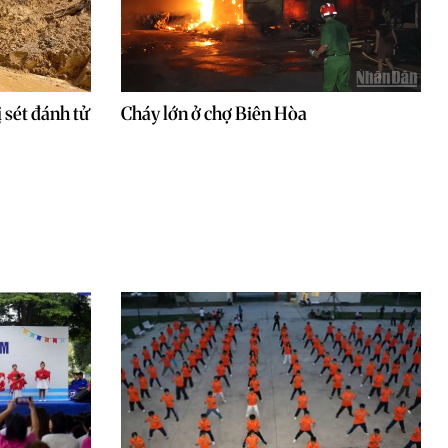
 sét đánh tử
Cháy lớn ở chợ Biên Hòa