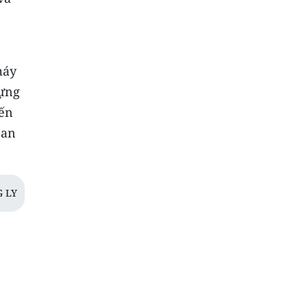
máy
đựng
đến
 an
 LY