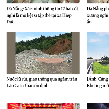
Đà Nẵng: Xác minh thông tin 17 hài cốt
Đà Nẵng phá
nghi là mộ liệt sĩ tập thể tại xã Hiệp
xương nghi l
Đức
ẩn
Nước lũ rút, giao thông qua ngầm tràn
[Ảnh] Cảng 
Lào Cai cơ bản ổn định
Khương mở c