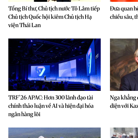
Tổng Bí thư, Chủ tịch nước Tô Lâm tiếp
Đưa quan hệ
Chủ tịch Quốc hội kiêm Chủ tịch Hạ
chiều sâu, t
viện Thái Lan
TRF’26 APAC: Hơn 300 lãnh đạo tài
Nga khẳng đ
chính thảo luận về AI và hiện đại hóa
diện với Ka
ngân hàng lõi