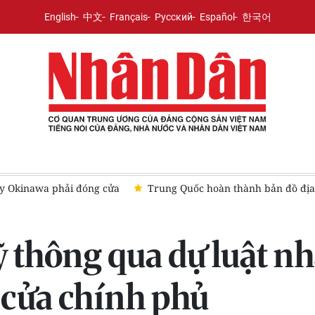
English
中文
Français
Русский
Español
한국어
 bộ Mặt Trăng
TRF’26 APAC: Hơn 300 lãnh đạo tài chính thảo l
 thông qua dự luật n
 cửa chính phủ