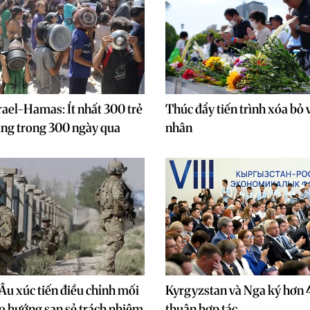
rael-Hamas: Ít nhất 300 trẻ
Thúc đẩy tiến trình xóa bỏ 
ạng trong 300 ngày qua
nhân
Âu xúc tiến điều chỉnh mối
Kyrgyzstan và Nga ký hơn 
o hướng san sẻ trách nhiệm
thuận hợp tác