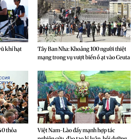
vũ khí hạt
Tây Ban Nha: Khoảng 100 người thiệt
mạng trong vụ vượt biển ồ ạt vào Ceuta
40 thỏa
Việt Nam-Lào đẩy mạnh hợp tác
nghiên cứu, đào tạo lý luận, bồi dưỡng