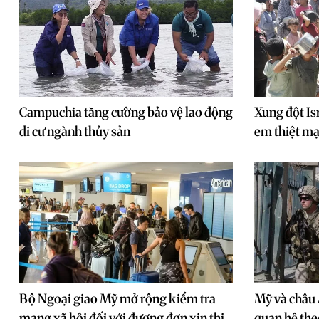
Campuchia tăng cường bảo vệ lao động
Xung đột Is
di cư ngành thủy sản
em thiệt m
Bộ Ngoại giao Mỹ mở rộng kiểm tra
Mỹ và châu 
mạng xã hội đối với đương đơn xin thị
quan hệ the