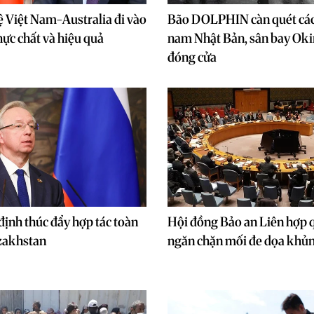
 Việt Nam-Australia đi vào
Bão DOLPHIN càn quét các
hực chất và hiệu quả
nam Nhật Bản, sân bay Ok
đóng cửa
ịnh thúc đẩy hợp tác toàn
Hội đồng Bảo an Liên hợp q
zakhstan
ngăn chặn mối đe dọa khủ