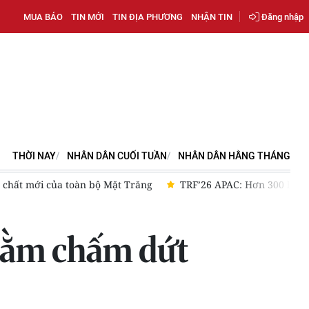
MUA BÁO
TIN MỚI
TIN ĐỊA PHƯƠNG
NHẬN TIN
Đăng nhập
THỜI NAY
NHÂN DÂN CUỐI TUẦN
NHÂN DÂN HẰNG THÁNG
uận về AI và hiện đại hóa ngân hàng lõi
Tổng Bí thư, Chủ tịc
hằm chấm dứt