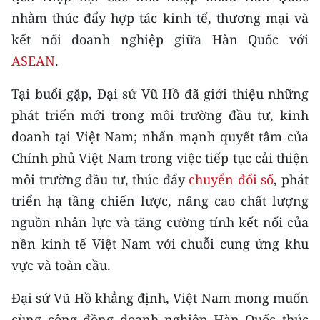
CHƯƠNG TRÌNH OCOP - MỖI XÃ
nhằm thúc đẩy hợp tác kinh tế, thương mại và
MỘT SẢN PHẨM
kết nối doanh nghiệp giữa Hàn Quốc với
ASEAN
.
RADIO
Tại buổi gặp, Đại sứ Vũ Hồ đã giới thiệu những
MEDIA CENTER
phát triển mới trong môi trường đầu tư, kinh
doanh tại Việt Nam; nhấn mạnh quyết tâm của
E-Magazine
Chính phủ Việt Nam trong việc tiếp tục cải thiện
Video
môi trường đầu tư, thúc đẩy
chuyển đổi số
, phát
triển hạ tầng chiến lược, nâng cao chất lượng
Media Chính trị
nguồn nhân lực và tăng cường tính kết nối của
Media Kinh tế
nền kinh tế Việt Nam với chuỗi cung ứng khu
Media Văn hóa
vực và toàn cầu.
Media Xã hội
Đại sứ Vũ Hồ khẳng định, Việt Nam mong muốn
cùng cộng đồng doanh nghiệp Hàn Quốc thúc