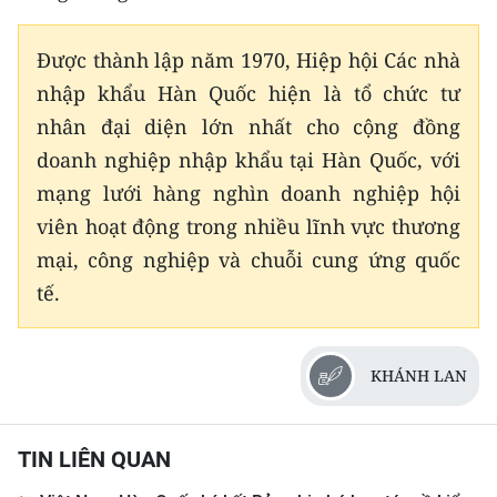
CHUYÊN ĐỀ
Được thành lập năm 1970, Hiệp hội Các nhà
nhập khẩu Hàn Quốc hiện là tổ chức tư
CÁC CHUYÊN TRANG
nhân đại diện lớn nhất cho cộng đồng
doanh nghiệp nhập khẩu tại Hàn Quốc, với
VỀ BÁO NHÂN DÂN
mạng lưới hàng nghìn doanh nghiệp hội
viên hoạt động trong nhiều lĩnh vực thương
THỜI NAY
mại, công nghiệp và chuỗi cung ứng quốc
NHÂN DÂN CUỐI TUẦN
tế.
NHÂN DÂN HẰNG THÁNG
KHÁNH LAN
MUA BÁO
ĐỌC BÁO IN
TIN LIÊN QUAN