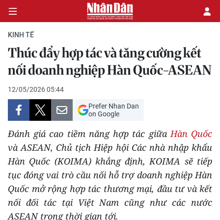
KINH TẾ
Thúc đẩy hợp tác và tăng cường kết
CHÍNH TRỊ
nối doanh nghiệp Hàn Quốc-ASEAN
KINH TẾ
12/05/2026 05:44
Prefer Nhan Dan
VĂN HÓA
on Google
Đánh giá cao tiềm năng hợp tác giữa
Hàn Quốc
XÃ HỘI
và ASEAN, Chủ tịch Hiệp hội Các nhà nhập khẩu
Hàn Quốc (KOIMA) khẳng định, KOIMA sẽ tiếp
PHÁP LUẬT
tục đóng vai trò cầu nối hỗ trợ doanh nghiệp Hàn
DU LỊCH
Quốc mở rộng hợp tác thương mại, đầu tư và kết
nối đối tác tại Việt Nam cũng như các nước
THẾ GIỚI
ASEAN trong thời gian tới.