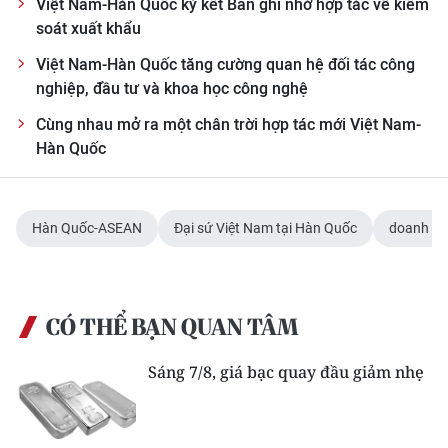
Việt Nam-Hàn Quốc ký kết Bản ghi nhớ hợp tác về kiểm
ENGLISH
soát xuất khẩu
中文
Việt Nam-Hàn Quốc tăng cường quan hệ đối tác công
nghiệp, đầu tư và khoa học công nghệ
FRANÇAIS
Cùng nhau mở ra một chân trời hợp tác mới Việt Nam-
Hàn Quốc
РУССКИЙ
ESPAÑOL
Hàn Quốc-ASEAN
Đại sứ Việt Nam tại Hàn Quốc
doanh ng
한국어
CÓ THỂ BẠN QUAN TÂM
Sáng 7/8, giá bạc quay đầu giảm nhẹ