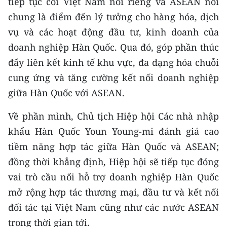
tiếp tục coi Việt Nam nói riêng và ASEAN nói
TIN MỚI
chung là điểm đến lý tưởng cho hàng hóa, dịch
vụ và các hoạt động đầu tư, kinh doanh của
TIN ĐỊA PHƯƠNG
doanh nghiệp Hàn Quốc. Qua đó, góp phần thúc
Trung du và miền núi phía Bắc
đẩy liên kết kinh tế khu vực, đa dạng hóa chuỗi
cung ứng và tăng cường kết nối doanh nghiệp
Đồng bằng sông Hồng
giữa Hàn Quốc với ASEAN.
Bắc Trung Bộ
Về phần mình, Chủ tịch Hiệp hội Các nhà nhập
Duyên hải Nam Trung Bộ và Tây
khẩu Hàn Quốc Youn Young-mi đánh giá cao
Nguyên
tiềm năng hợp tác giữa Hàn Quốc và ASEAN;
Đông Nam Bộ
đồng thời khẳng định, Hiệp hội sẽ tiếp tục đóng
vai trò cầu nối hỗ trợ doanh nghiệp Hàn Quốc
Đồng bằng sông Cửu Long
mở rộng hợp tác thương mại, đầu tư và kết nối
Chuyên trang Hà Nội
đối tác tại Việt Nam cũng như các nước ASEAN
trong thời gian tới.
Chuyên trang TP. Hồ Chí Minh