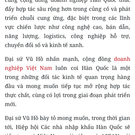
Media Pháp luật
đẩy hợp tác sâu rộng hơn trong củng cố và phát
Media Du lịch
triển chuỗi cung ứng, đặc biệt trong các lĩnh
vực chiến lược như công nghệ cao, bán dẫn,
Media Thế giới
năng lượng, logistics, công nghiệp hỗ trợ,
Media Thể thao
chuyển đổi số và kinh tế xanh.
Media Giáo dục
Đại sứ Vũ Hồ nhấn mạnh, cộng đồng
doanh
nghiệp Việt Nam
luôn coi Hàn Quốc là một
Media Y tế
trong những đối tác kinh tế quan trọng hàng
Media Khoa học - Công nghệ
đầu và mong muốn tiếp tục mở rộng hợp tác
thực chất, cùng có lợi trong giai đoạn phát triển
Media Môi trường
mới.
Ảnh
Đại sứ Vũ Hồ bày tỏ mong muốn, trong thời gian
Infographic
tới, Hiệp hội Các nhà nhập khẩu Hàn Quốc sẽ