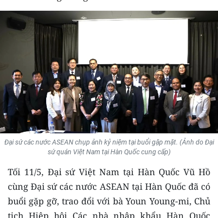
THỂ THAO
GIÁO DỤC
Y TẾ
KHOA HỌC - CÔNG NGHỆ
MÔI TRƯỜNG
BẠN ĐỌC
Đại sứ các nước ASEAN chụp ảnh kỷ niệm tại buổi gặp mặt. (Ảnh do Đại
KIỂM CHỨNG THÔNG TIN
sứ quán Việt Nam tại Hàn Quốc cung cấp)
Tối 11/5, Đại sứ Việt Nam tại Hàn Quốc Vũ Hồ
TRI THỨC CHUYÊN SÂU
cùng Đại sứ các nước ASEAN tại Hàn Quốc đã có
54 DÂN TỘC VIỆT NAM
buổi gặp gỡ, trao đổi với bà Youn Young-mi, Chủ
tịch Hiệp hội Các nhà nhập khẩu Hàn Quốc