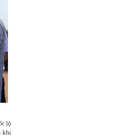
c lộ
 khi