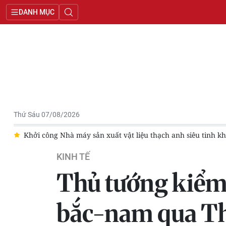
DANH MỤC
Thứ Sáu 07/08/2026
fer tại Quảng Trị
Doanh nghiệp trẻ Quảng Ninh hướng tới kin
KINH TẾ
Thủ tướng kiểm t
bắc-nam qua T