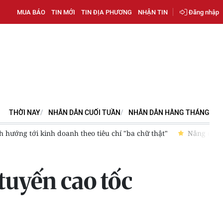
MUA BÁO
TIN MỚI
TIN ĐỊA PHƯƠNG
NHẬN TIN
Đăng nhập
THỜI NAY
NHÂN DÂN CUỐI TUẦN
NHÂN DÂN HẰNG THÁNG
tranh của doanh nghiệp Việt Nam trong kỷ nguyên phát triển mới
tuyến cao tốc