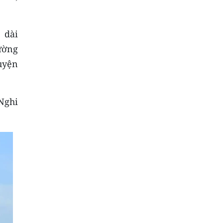
 dài
ường
uyện
Nghi