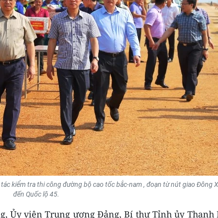
tác kiểm tra thi công đường bộ cao tốc bắc-nam , đoạn từ nút giao Đông 
đến Quốc lộ 45.
ng, Ủy viên Trung ương Đảng, Bí thư Tỉnh ủy Thanh 