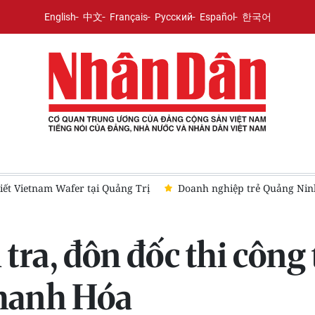
English
中文
Français
Русский
Español
한국어
h doanh theo tiêu chí "ba chữ thật"
Nâng cao năng lực cạnh 
ra, đôn đốc thi công 
hanh Hóa