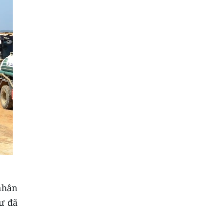
nhân
ư đã