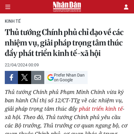
KINH TẾ
Thủ tướng Chính phủ chỉ đạo về các
CHÍNH TRỊ
nhiệm vụ, giải pháp trọng tâm thúc
đẩy phát triển kinh tế-xã hội
KINH TẾ
22/04/2024 00:09
VĂN HÓA
Prefer Nhan Dan
on Google
XÃ HỘI
Thủ tướng Chính phủ Phạm Minh Chính vừa ký
PHÁP LUẬT
ban hành Chỉ thị số 12/CT-TTg về các nhiệm vụ,
giải pháp trọng tâm thúc đẩy
phát triển kinh tế
-
DU LỊCH
xã hội. Theo đó, Thủ tướng Chính phủ yêu cầu
các Bộ trưởng, Thủ trưởng cơ quan ngang bộ, cơ
THẾ GIỚI
quan thuộc Chính phủ, cơ quan khác ở trung