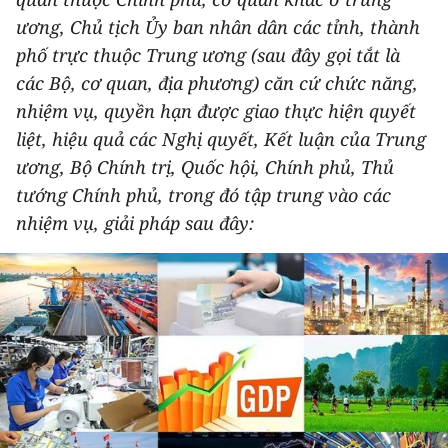
THỂ THAO
ương, Chủ tịch Ủy ban nhân dân các tỉnh, thành
phố trực thuộc Trung ương (sau đây gọi tắt là
GIÁO DỤC
các Bộ, cơ quan, địa phương) căn cứ chức năng,
nhiệm vụ, quyền hạn được giao thực hiện quyết
Y TẾ
liệt, hiệu quả các Nghị quyết, Kết luận của Trung
ương, Bộ Chính trị, Quốc hội, Chính phủ, Thủ
KHOA HỌC - CÔNG NGHỆ
tướng Chính phủ, trong đó tập trung vào các
MÔI TRƯỜNG
nhiệm vụ, giải pháp sau đây:
BẠN ĐỌC
KIỂM CHỨNG THÔNG TIN
TRI THỨC CHUYÊN SÂU
54 DÂN TỘC VIỆT NAM