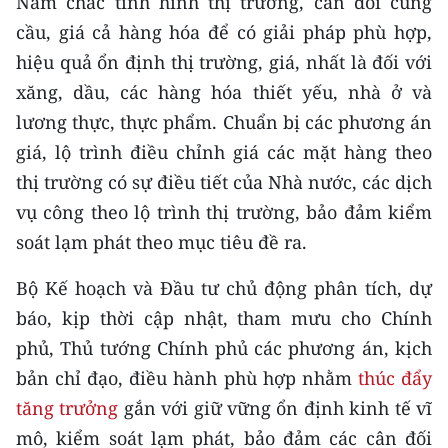
Nắm chắc tình hình thị trường, cân đối cung
Media Pháp luật
cầu, giá cả hàng hóa để có giải pháp phù hợp,
Media Du lịch
hiệu quả ổn định thị trường, giá, nhất là đối với
xăng, dầu, các hàng hóa thiết yếu, nhà ở và
Media Thế giới
lương thực, thực phẩm. Chuẩn bị các phương án
Media Thể thao
giá, lộ trình điều chỉnh giá các mặt hàng theo
thị trường có sự điều tiết của Nhà nước, các dịch
Media Giáo dục
vụ công theo lộ trình thị trường, bảo đảm kiểm
Media Y tế
soát lạm phát theo mục tiêu đề ra.
Media Khoa học - Công nghệ
Bộ Kế hoạch và Đầu tư chủ động phân tích, dự
Media Môi trường
báo, kịp thời cập nhật, tham mưu cho Chính
phủ, Thủ tướng Chính phủ các phương án, kịch
Ảnh
bản chỉ đạo, điều hành phù hợp nhằm
thúc đẩy
Infographic
tăng trưởng
gắn với giữ vững ổn định kinh tế vĩ
mô, kiểm soát lạm phát, bảo đảm các cân đối