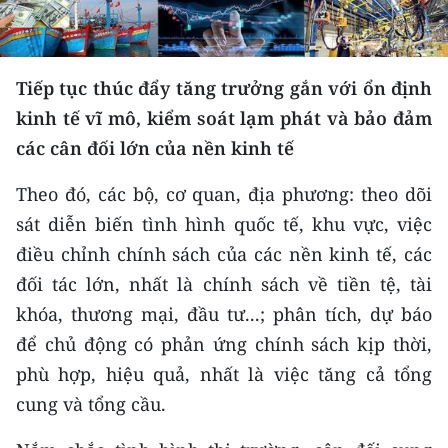
CHƯƠNG TRÌNH OCOP - MỖI XÃ
MỘT SẢN PHẨM
Tiếp tục thúc đẩy tăng trưởng gắn với ổn định
RADIO
kinh tế vĩ mô, kiểm soát lạm phát và bảo đảm
MEDIA CENTER
các cân đối lớn của nền kinh tế
E-Magazine
Theo đó, các bộ, cơ quan, địa phương: theo dõi
sát diễn biến tình hình quốc tế, khu vực, việc
Video
điều chỉnh chính sách của các nền kinh tế, các
Media Chính trị
đối tác lớn, nhất là chính sách về tiền tệ, tài
khóa, thương mại, đầu tư...; phân tích, dự báo
Media Kinh tế
để chủ động có phản ứng chính sách kịp thời,
Media Văn hóa
phù hợp, hiệu quả, nhất là việc tăng cả tổng
cung và tổng cầu.
Media Xã hội