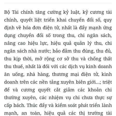
CHUYÊN ĐỀ
Bộ Tài chính tăng cường kỷ luật, kỷ cương tài
chính, quyết liệt triển khai chuyển đổi số, quy
CÁC CHUYÊN TRANG
định về hóa đơn điện tử, nhất là đẩy mạnh ứng
dụng chuyển đổi số trong thu, chi ngân sách,
VỀ BÁO NHÂN DÂN
nâng cao hiệu lực, hiệu quả quản lý thu, chi
ngân sách nhà nước; bảo đảm thu đúng, thu đủ,
THỜI NAY
thu kịp thời, mở rộng cơ sở thu và chống thất
NHÂN DÂN CUỐI TUẦN
thu thuế, nhất là đối với các dịch vụ kinh doanh
ăn uống, nhà hàng, thương mại điện tử, kinh
NHÂN DÂN HẰNG THÁNG
doanh trên các nền tảng xuyên biên giới…; triệt
để và cương quyết cắt giảm các khoản chi
MUA BÁO
thường xuyên, các nhiệm vụ chi chưa thực sự
ĐỌC BÁO IN
cấp bách. Thúc đẩy và kiểm soát phát triển lành
mạnh, an toàn, hiệu quả các thị trường tài