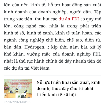
TIN MỚI
lớn của nền kinh tế, hỗ trợ hoạt động sản xuất
kinh doanh của doanh nghiệp, người dân. Tập
TIN ĐỊA PHƯƠNG
trung xúc tiến, thu hút các
dự án FDI
có quy mô
lớn, công nghệ cao, nhất là trong phát triển
Trung du và miền núi phía Bắc
kinh tế số, kinh tế xanh, kinh tế tuần hoàn, các
Đồng bằng sông Hồng
ngành công nghiệp chế biến, chế tạo, điện tử,
bán dẫn, Hydrogen...; kịp thời nắm bắt, xử lý
Bắc Trung Bộ
khó khăn, vướng mắc của doanh nghiệp FDI,
Duyên hải Nam Trung Bộ và Tây
nhất là thủ tục hành chính để đẩy nhanh tiến độ
Nguyên
các dự án tại Việt Nam.
Đông Nam Bộ
Nỗ lực triển khai sản xuất, kinh
Đồng bằng sông Cửu Long
doanh, thúc đẩy đầu tư phát
Chuyên trang Hà Nội
triển kinh tế-xã hội
05/02/2024 03:08
Chuyên trang TP. Hồ Chí Minh