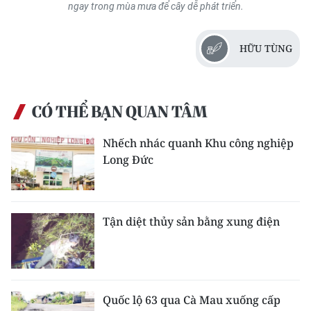
ngay trong mùa mưa để cây dễ phát triển.
ENGLISH
中文
HỮU TÙNG
FRANÇAIS
РУССКИЙ
CÓ THỂ BẠN QUAN TÂM
ESPAÑOL
Nhếch nhác quanh Khu công nghiệp
Long Đức
한국어
Tận diệt thủy sản bằng xung điện
Quốc lộ 63 qua Cà Mau xuống cấp