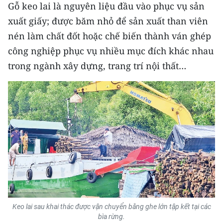
Media Pháp luật
Gỗ keo lai là nguyên liệu đầu vào phục vụ sản
xuất giấy; được băm nhỏ để sản xuất than viên
Media Du lịch
nén làm chất đốt hoặc chế biến thành ván ghép
Media Thế giới
công nghiệp phục vụ nhiều mục đích khác nhau
trong ngành xây dựng, trang trí nội thất…
Media Thể thao
Media Giáo dục
Media Y tế
Media Khoa học - Công nghệ
Media Môi trường
Ảnh
Infographic
Keo lai sau khai thác được vận chuyển bằng ghe lớn tập kết tại các
bìa rừng.