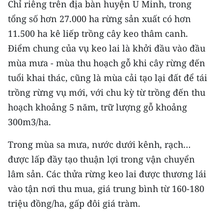
Chỉ riêng trên địa bàn huyện U Minh, trong
CHƯƠNG TRÌNH OCOP - MỖI XÃ
MỘT SẢN PHẨM
tổng số hơn 27.000 ha rừng sản xuất có hơn
11.500 ha kê liếp trồng cây keo thâm canh.
Điểm chung của vụ keo lai là khởi đầu vào đầu
RADIO
mùa mưa - mùa thu hoạch gỗ khi cây rừng đến
MEDIA CENTER
tuổi khai thác, cũng là mùa cải tạo lại đất để tái
trồng rừng vụ mới, với chu kỳ từ trồng đến thu
E-Magazine
hoạch khoảng 5 năm, trữ lượng gỗ khoảng
Video
300m3/ha.
Media Chính trị
Trong mùa sa mưa, nước dưới kênh, rạch…
được lấp đầy tạo thuận lợi trong vận chuyển
Media Kinh tế
lâm sản. Các thửa rừng keo lai được thương lái
Media Văn hóa
vào tận nơi thu mua, giá trung bình từ 160-180
Media Xã hội
triệu đồng/ha, gấp đôi giá tràm.