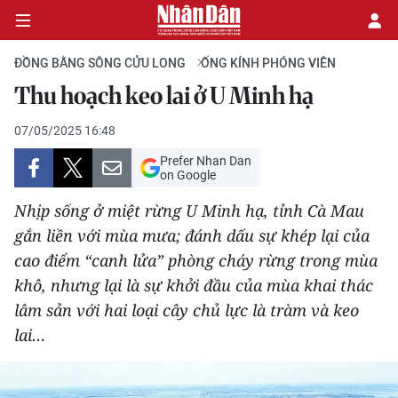
ĐỒNG BẰNG SÔNG CỬU LONG
ỐNG KÍNH PHÓNG VIÊN
Thu hoạch keo lai ở U Minh hạ
CHÍNH TRỊ
07/05/2025 16:48
Prefer Nhan Dan
KINH TẾ
on Google
VĂN HÓA
Nhịp sống ở miệt rừng U Minh hạ, tỉnh Cà Mau
gắn liền với mùa mưa; đánh dấu sự khép lại của
XÃ HỘI
cao điểm “canh lửa” phòng cháy rừng trong mùa
khô, nhưng lại là sự khởi đầu của mùa khai thác
PHÁP LUẬT
lâm sản với hai loại cây chủ lực là tràm và keo
lai…
DU LỊCH
THẾ GIỚI