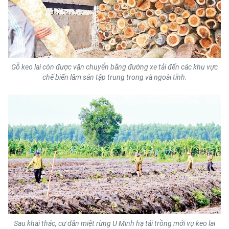
CHUYÊN ĐỀ
CÁC CHUYÊN TRANG
Gỗ keo lai còn được vận chuyển bằng đường xe tải đến các khu vực
chế biến lâm sản tập trung trong và ngoài tỉnh.
VỀ BÁO NHÂN DÂN
THỜI NAY
NHÂN DÂN CUỐI TUẦN
NHÂN DÂN HẰNG THÁNG
MUA BÁO
ĐỌC BÁO IN
Sau khai thác, cư dân miệt rừng U Minh hạ tái trồng mới vụ keo lai