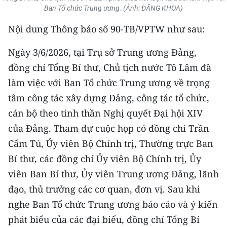
CHƯƠNG TRÌNH OCOP - MỖI XÃ
Ban Tổ chức Trung ương. (Ảnh: ĐĂNG KHOA)
MỘT SẢN PHẨM
Nội dung Thông báo số 90-TB/VPTW như sau:
RADIO
Ngày 3/6/2026, tại Trụ sở Trung ương Đảng,
đồng chí Tổng Bí thư, Chủ tịch nước Tô Lâm đã
MEDIA CENTER
làm việc với Ban Tổ chức Trung ương về trọng
tâm công tác xây dựng Đảng, công tác tổ chức,
E-Magazine
cán bộ theo tinh thần Nghị quyết Đại hội XIV
Video
của Đảng. Tham dự cuộc họp có đồng chí Trần
Media Chính trị
Cẩm Tú, Ủy viên Bộ Chính trị, Thường trực Ban
Bí thư, các đồng chí Ủy viên Bộ Chính trị, Ủy
Media Kinh tế
viên Ban Bí thư, Ủy viên Trung ương Đảng, lãnh
Media Văn hóa
đạo, thủ trưởng các cơ quan, đơn vị. Sau khi
nghe Ban Tổ chức Trung ương báo cáo và ý kiến
Media Xã hội
phát biểu của các đại biểu, đồng chí Tổng Bí