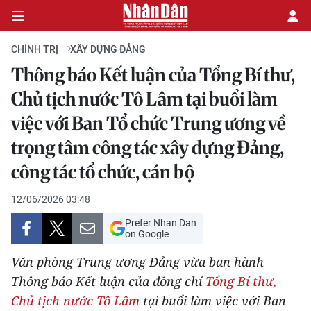
CHÍNH TRỊ
XÂY DỰNG ĐẢNG
Thông báo Kết luận của Tổng Bí thư,
CHÍNH TRỊ
Chủ tịch nước Tô Lâm tại buổi làm
việc với Ban Tổ chức Trung ương về
KINH TẾ
trọng tâm công tác xây dựng Đảng,
VĂN HÓA
công tác tổ chức, cán bộ
XÃ HỘI
12/06/2026 03:48
Prefer Nhan Dan
PHÁP LUẬT
on Google
Văn phòng Trung ương Đảng vừa ban hành
DU LỊCH
Thông báo Kết luận của đồng chí
Tổng Bí thư,
THẾ GIỚI
Chủ tịch nước Tô Lâm
tại buổi làm việc với Ban