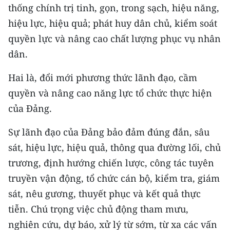
thống chính trị tinh, gọn, trong sạch, hiệu năng,
CHUYÊN ĐỀ
hiệu lực, hiệu quả; phát huy dân chủ, kiểm soát
quyền lực và nâng cao chất lượng phục vụ nhân
CÁC CHUYÊN TRANG
dân.
Hai là, đổi mới phương thức lãnh đạo, cầm
VỀ BÁO NHÂN DÂN
quyền và nâng cao năng lực tổ chức thực hiện
THỜI NAY
của Đảng.
NHÂN DÂN CUỐI TUẦN
Sự lãnh đạo của Đảng bảo đảm đúng đắn, sâu
sát, hiệu lực, hiệu quả, thông qua đường lối, chủ
NHÂN DÂN HẰNG THÁNG
trương, định hướng chiến lược, công tác tuyên
truyền vận động, tổ chức cán bộ, kiểm tra, giám
MUA BÁO
sát, nêu gương, thuyết phục và kết quả thực
ĐỌC BÁO IN
tiễn. Chú trọng việc chủ động tham mưu,
nghiên cứu, dự báo, xử lý từ sớm, từ xa các vấn