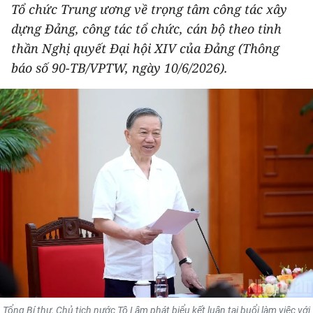
Tổ chức Trung ương về trọng tâm công tác xây
THỂ THAO
dựng Đảng, công tác tổ chức, cán bộ theo tinh
thần Nghị quyết Đại hội XIV của Đảng (Thông
GIÁO DỤC
báo số 90-TB/VPTW, ngày 10/6/2026).
Y TẾ
KHOA HỌC - CÔNG NGHỆ
MÔI TRƯỜNG
BẠN ĐỌC
KIỂM CHỨNG THÔNG TIN
TRI THỨC CHUYÊN SÂU
54 DÂN TỘC VIỆT NAM
Tổng Bí thư, Chủ tịch nước Tô Lâm phát biểu kết luận tại buổi làm việc với