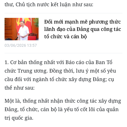
Media Pháp luật
thư, Chủ tịch nước kết luận như sau:
Media Du lịch
Đổi mới mạnh mẽ phương thức
Media Thế giới
lãnh đạo của Đảng qua công tác
tổ chức và cán bộ
Media Thể thao
03/06/2026 13:57
Media Giáo dục
1. Cơ bản thống nhất với Báo cáo của Ban Tổ
Media Y tế
chức Trung ương. Đồng thời, lưu ý một số yêu
Media Khoa học - Công nghệ
cầu đối với ngành tổ chức xây dựng Đảng; cụ
thể như sau:
Media Môi trường
Một là, thống nhất nhận thức công tác xây dựng
Ảnh
Đảng, tổ chức, cán bộ là yếu tố cốt lõi của quản
Infographic
trị quốc gia.