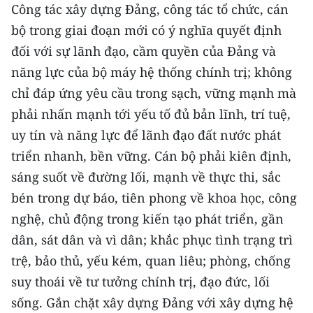
Công tác xây dựng Đảng, công tác tổ chức, cán
TIN MỚI
bộ trong giai đoạn mới có ý nghĩa quyết định
TIN ĐỊA PHƯƠNG
đối với sự lãnh đạo, cầm quyền của Đảng và
năng lực của bộ máy hệ thống chính trị; không
Trung du và miền núi phía Bắc
chỉ đáp ứng yêu cầu trong sạch, vững mạnh mà
Đồng bằng sông Hồng
phải nhấn mạnh tới yếu tố đủ bản lĩnh, trí tuệ,
uy tín và năng lực để lãnh đạo đất nước phát
Bắc Trung Bộ
triển nhanh, bền vững. Cán bộ phải kiên định,
Duyên hải Nam Trung Bộ và Tây
sáng suốt về đường lối, mạnh về thực thi, sắc
Nguyên
bén trong dự báo, tiên phong về khoa học, công
nghệ, chủ động trong kiến tạo phát triển, gần
Đông Nam Bộ
dân, sát dân và vì dân; khắc phục tình trạng trì
Đồng bằng sông Cửu Long
trệ, bảo thủ, yếu kém, quan liêu; phòng, chống
Chuyên trang Hà Nội
suy thoái về tư tưởng chính trị, đạo đức, lối
sống. Gắn chặt xây dựng Đảng với xây dựng hệ
Chuyên trang TP. Hồ Chí Minh