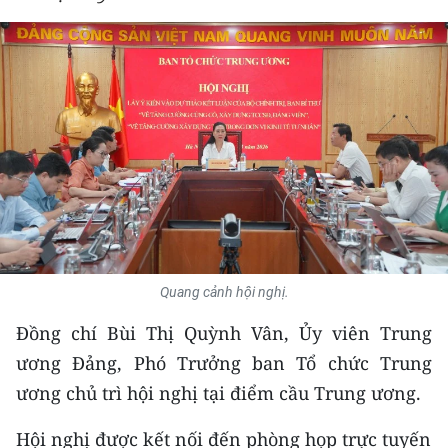
THỂ THAO
GIÁO DỤC
Y TẾ
KHOA HỌC - CÔNG NGHỆ
MÔI TRƯỜNG
BẠN ĐỌC
Quang cảnh hội nghị.
KIỂM CHỨNG THÔNG TIN
Đồng chí Bùi Thị Quỳnh Vân, Ủy viên Trung
TRI THỨC CHUYÊN SÂU
ương Đảng, Phó Trưởng ban Tổ chức Trung
ương chủ trì hội nghị tại điểm cầu Trung ương.
54 DÂN TỘC VIỆT NAM
Hội nghị được kết nối đến phòng họp trực tuyến