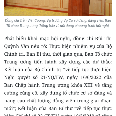
Media Pháp luật
Media Du lịch
Đồng chí Trần Viết Cường, Vụ trưởng Vụ Cơ sở đảng, đảng viên, Ban
Media Thế giới
Tổ chức Trung ương thông báo về nội dung chương trình hội nghị.
Media Thể thao
Phát biểu khai mạc hội nghị, đồng chí Bùi Thị
Quỳnh Vân nêu rõ: Thực hiện nhiệm vụ của Bộ
Media Giáo dục
Chính trị, Ban Bí thư, thời gian qua, Ban Tổ chức
Media Y tế
Trung ương tiến hành xây dựng các dự thảo:
Kết luận của Bộ Chính trị “về tiếp tục thực hiện
Media Khoa học - Công nghệ
Nghị quyết số 21-NQ/TW, ngày 16/6/2022 của
Media Môi trường
Ban Chấp hành Trung ương khóa XIII về tăng
cường củng cố, xây dựng tổ chức cơ sở đảng và
Ảnh
nâng cao chất lượng đảng viên trong giai đoạn
Infographic
mới"; Kết luận của Ban Bí thư “về tiếp tục thực