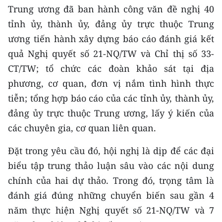
Trung ương đã ban hành công văn đề nghị 40
CHUYÊN ĐỀ
tỉnh ủy, thành ủy, đảng ủy trực thuộc Trung
ương tiến hành xây dựng báo cáo đánh giá kết
CÁC CHUYÊN TRANG
quả Nghị quyết số 21-NQ/TW và Chỉ thị số 33-
CT/TW; tổ chức các đoàn khảo sát tại địa
VỀ BÁO NHÂN DÂN
phương, cơ quan, đơn vị nắm tình hình thực
tiễn; tổng hợp báo cáo của các tỉnh ủy, thành ủy,
THỜI NAY
đảng ủy trực thuộc Trung ương, lấy ý kiến của
NHÂN DÂN CUỐI TUẦN
các chuyên gia, cơ quan liên quan.
NHÂN DÂN HẰNG THÁNG
Đặt trong yêu cầu đó, hội nghị là dịp để các đại
biểu tập trung thảo luận sâu vào các nội dung
MUA BÁO
chính của hai dự thảo. Trong đó, trọng tâm là
đánh giá đúng những chuyển biến sau gần 4
ĐỌC BÁO IN
năm thực hiện Nghị quyết số 21-NQ/TW và 7