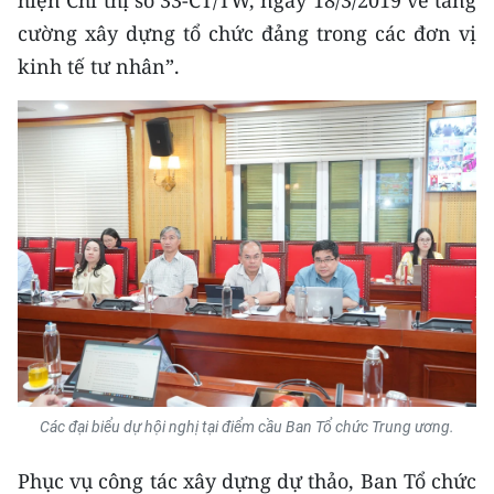
hiện Chỉ thị số 33-CT/TW, ngày 18/3/2019 về tăng
TIN MỚI
cường xây dựng tổ chức đảng trong các đơn vị
kinh tế tư nhân”.
TIN ĐỊA PHƯƠNG
Trung du và miền núi phía Bắc
Đồng bằng sông Hồng
Bắc Trung Bộ
Duyên hải Nam Trung Bộ và Tây
Nguyên
Đông Nam Bộ
Đồng bằng sông Cửu Long
Các đại biểu dự hội nghị tại điểm cầu Ban Tổ chức Trung ương.
Chuyên trang Hà Nội
Phục vụ công tác xây dựng dự thảo, Ban Tổ chức
Chuyên trang TP. Hồ Chí Minh