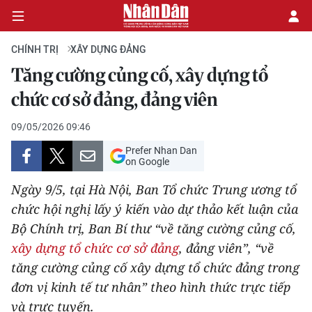
CHÍNH TRỊ
XÂY DỰNG ĐẢNG
Tăng cường củng cố, xây dựng tổ
CHÍNH TRỊ
chức cơ sở đảng, đảng viên
KINH TẾ
09/05/2026 09:46
Prefer Nhan Dan
VĂN HÓA
on Google
Ngày 9/5, tại Hà Nội, Ban Tổ chức Trung ương tổ
XÃ HỘI
chức hội nghị lấy ý kiến vào dự thảo kết luận của
Bộ Chính trị, Ban Bí thư “về tăng cường củng cố,
PHÁP LUẬT
xây dựng tổ chức cơ sở đảng
, đảng viên”, “về
DU LỊCH
tăng cường củng cố xây dựng tổ chức đảng trong
đơn vị kinh tế tư nhân” theo hình thức trực tiếp
THẾ GIỚI
và trực tuyến.