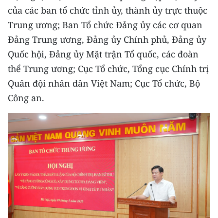
CHƯƠNG TRÌNH OCOP - MỖI XÃ
của các ban tổ chức tỉnh ủy, thành ủy trực thuộc
MỘT SẢN PHẨM
Trung ương; Ban Tổ chức Đảng ủy các cơ quan
Đảng Trung ương, Đảng ủy Chính phủ, Đảng ủy
RADIO
Quốc hội, Đảng ủy Mặt trận Tổ quốc, các đoàn
thể Trung ương; Cục Tổ chức, Tổng cục Chính trị
MEDIA CENTER
Quân đội nhân dân Việt Nam; Cục Tổ chức, Bộ
E-Magazine
Công an.
Video
Media Chính trị
Media Kinh tế
Media Văn hóa
Media Xã hội