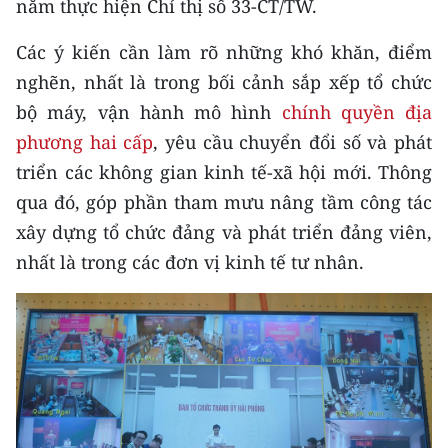
năm thực hiện Chỉ thị số 33-CT/TW.
ENGLISH
Các ý kiến cần làm rõ những khó khăn, điểm
中文
nghẽn, nhất là trong bối cảnh sắp xếp tổ chức
FRANÇAIS
bộ máy, vận hành mô hình
chính quyền địa
phương hai cấp
, yêu cầu chuyển đổi số và phát
РУССКИЙ
triển các không gian kinh tế-xã hội mới. Thông
qua đó, góp phần tham mưu nâng tầm công tác
ESPAÑOL
xây dựng tổ chức đảng và phát triển đảng viên,
한국어
nhất là trong các đơn vị kinh tế tư nhân.