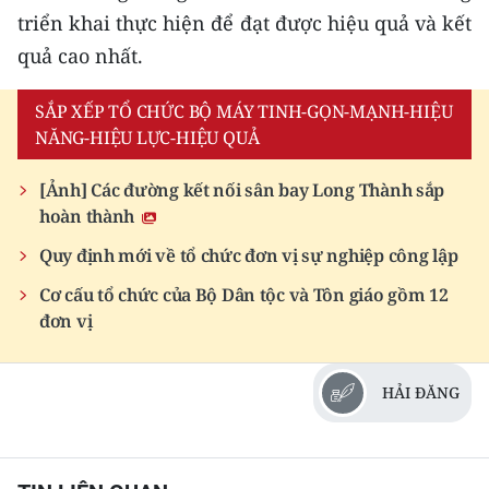
triển khai thực hiện để đạt được hiệu quả và kết
quả cao nhất.
SẮP XẾP TỔ CHỨC BỘ MÁY TINH-GỌN-MẠNH-HIỆU
NĂNG-HIỆU LỰC-HIỆU QUẢ
[Ảnh] Các đường kết nối sân bay Long Thành sắp
hoàn thành
Quy định mới về tổ chức đơn vị sự nghiệp công lập
Cơ cấu tổ chức của Bộ Dân tộc và Tôn giáo gồm 12
đơn vị
HẢI ĐĂNG