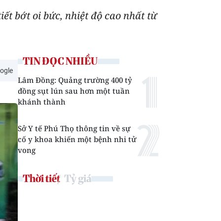
ết bớt oi bức, nhiệt độ cao nhất từ
TIN ĐỌC NHIỀU
ogle
Lâm Đồng: Quảng trường 400 tỷ
đồng sụt lún sau hơn một tuần
khánh thành
Sở Y tế Phú Thọ thông tin về sự
cố y khoa khiến một bệnh nhi tử
vong
Thời tiết
Tỷ giá