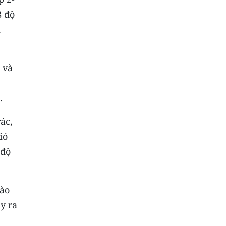
8 độ
i
 và
.
ác,
ió
 độ
rào
y ra