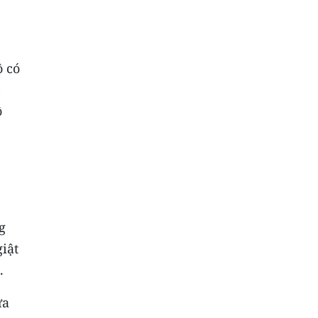
ộ có
n
ộ
g
giật
.
ưa