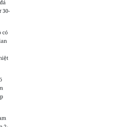
 đá
ừ 30-
 có
ian
hiệt
ó
am
ấp
Nam
p 2-