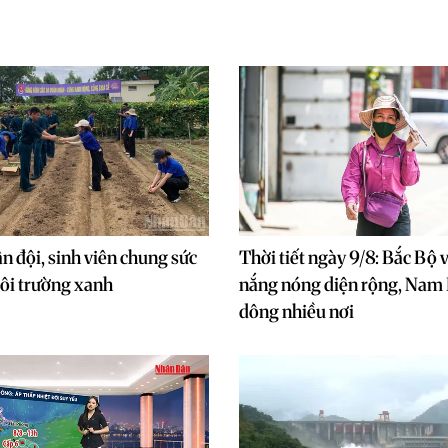
n đội, sinh viên chung sức
Thời tiết ngày 9/8: Bắc Bộ
ôi trường xanh
nắng nóng diện rộng, Nam
dông nhiều nơi