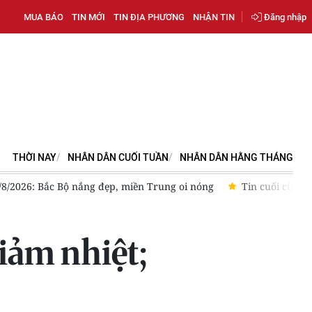
MUA BÁO
TIN MỚI
TIN ĐỊA PHƯƠNG
NHẬN TIN
Đăng nhập
THỜI NAY
NHÂN DÂN CUỐI TUẦN
NHÂN DÂN HẰNG THÁNG
p nhiệt đới
Vietjet được vinh danh “Dấu ấn Thương hiệu Việt 
giảm nhiệt;