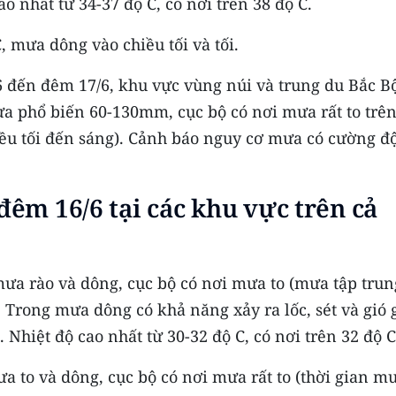
o nhất từ 34-37 độ C, có nơi trên 38 độ C.
 mưa dông vào chiều tối và tối.
6 đến đêm 17/6, khu vực vùng núi và trung du Bắc B
a phổ biến 60-130mm, cục bộ có nơi mưa rất to trê
ều tối đến sáng). Cảnh báo nguy cơ mưa có cường đ
đêm 16/6 tại các khu vực trên cả
ưa rào và dông, cục bộ có nơi mưa to (mưa tập trun
. Trong mưa dông có khả năng xảy ra lốc, sét và gió 
 Nhiệt độ cao nhất từ 30-32 độ C, có nơi trên 32 độ C
a to và dông, cục bộ có nơi mưa rất to (thời gian m