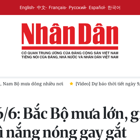
English
中文
Français
Русский
Español
한국어
: Bắc Bộ nắng đẹp, miền Trung oi nóng
Tin cuối cùng về áp thấ
6/6: Bắc Bộ mưa lớn, 
ì nắng nóng gay gắt