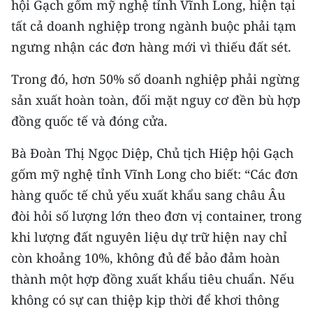
hội Gạch gốm mỹ nghệ tỉnh Vĩnh Long, hiện tại
Media Pháp luật
tất cả doanh nghiệp trong ngành buộc phải tạm
Media Du lịch
ngưng nhận các đơn hàng mới vì thiếu đất sét.
Media Thế giới
Trong đó, hơn 50% số doanh nghiệp phải ngừng
Media Thể thao
sản xuất hoàn toàn, đối mặt nguy cơ đền bù hợp
đồng quốc tế và đóng cửa.
Media Giáo dục
Bà Đoàn Thị Ngọc Diệp, Chủ tịch Hiệp hội Gạch
Media Y tế
gốm mỹ nghệ tỉnh Vĩnh Long cho biết: “Các đơn
Media Khoa học - Công nghệ
hàng quốc tế chủ yếu xuất khẩu sang châu Âu
đòi hỏi số lượng lớn theo đơn vị container, trong
Media Môi trường
khi lượng đất nguyên liệu dự trữ hiện nay chỉ
Ảnh
còn khoảng 10%, không đủ để bảo đảm hoàn
thành một hợp đồng xuất khẩu tiêu chuẩn. Nếu
Infographic
không có sự can thiệp kịp thời để khơi thông