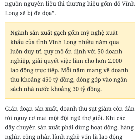
nguồn nguyên liệu thì thương hiệu gốm đỏ Vĩnh
TIN MỚI
Long sẽ bị đe dọa”.
TIN ĐỊA PHƯƠNG
Ngành sản xuất gạch gốm mỹ nghệ xuất
Trung du và miền núi phía Bắc
khẩu của tỉnh Vĩnh Long nhiều năm qua
Đồng bằng sông Hồng
luôn duy trì quy mô ổn định với 50 doanh
nghiệp, giải quyết việc làm cho hơn 2.000
Bắc Trung Bộ
lao động trực tiếp. Mỗi năm mang về doanh
Duyên hải Nam Trung Bộ và Tây
thu khoảng 450 tỷ đồng, đóng góp vào ngân
Nguyên
sách nhà nước khoảng 30 tỷ đồng.
Đông Nam Bộ
Gián đoạn sản xuất, doanh thu sụt giảm còn dẫn
Đồng bằng sông Cửu Long
tới nguy cơ mai một đội ngũ thợ giỏi. Khi các
Chuyên trang Hà Nội
dây chuyền sản xuất phải dừng hoạt động, hàng
nghìn công nhân lành nghề vốn là lao động
Chuyên trang TP. Hồ Chí Minh