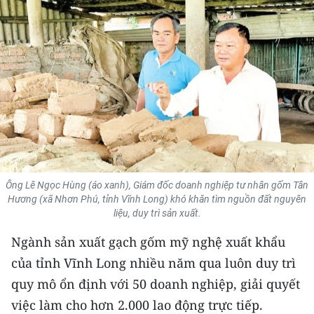
THỂ THAO
GIÁO DỤC
Y TẾ
KHOA HỌC - CÔNG NGHỆ
MÔI TRƯỜNG
BẠN ĐỌC
Ông Lê Ngọc Hùng (áo xanh), Giám đốc doanh nghiệp tư nhân gốm Tân
Hương (xã Nhơn Phú, tỉnh Vĩnh Long) khó khăn tìm nguồn đất nguyên
liệu, duy trì sản xuất.
KIỂM CHỨNG THÔNG TIN
Ngành sản xuất gạch gốm mỹ nghệ xuất khẩu
TRI THỨC CHUYÊN SÂU
của tỉnh Vĩnh Long nhiều năm qua luôn duy trì
quy mô ổn định với 50 doanh nghiệp, giải quyết
54 DÂN TỘC VIỆT NAM
việc làm cho hơn 2.000 lao động trực tiếp.