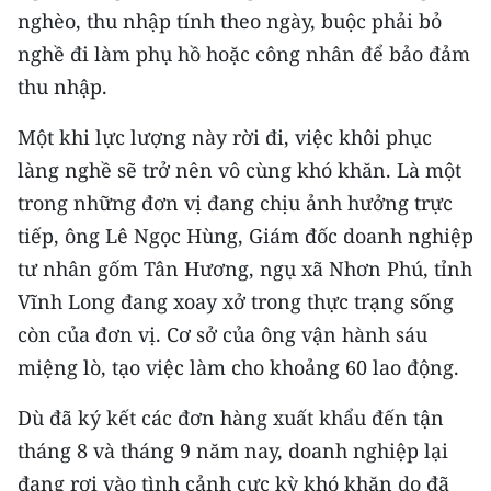
nghèo, thu nhập tính theo ngày, buộc phải bỏ
CHUYÊN ĐỀ
nghề đi làm phụ hồ hoặc công nhân để bảo đảm
thu nhập.
CÁC CHUYÊN TRANG
Một khi lực lượng này rời đi, việc khôi phục
làng nghề sẽ trở nên vô cùng khó khăn. Là một
VỀ BÁO NHÂN DÂN
trong những đơn vị đang chịu ảnh hưởng trực
THỜI NAY
tiếp, ông Lê Ngọc Hùng, Giám đốc doanh nghiệp
tư nhân gốm Tân Hương, ngụ xã Nhơn Phú, tỉnh
NHÂN DÂN CUỐI TUẦN
Vĩnh Long đang xoay xở trong thực trạng sống
NHÂN DÂN HẰNG THÁNG
còn của đơn vị. Cơ sở của ông vận hành sáu
miệng lò, tạo việc làm cho khoảng 60 lao động.
MUA BÁO
Dù đã ký kết các đơn hàng xuất khẩu đến tận
ĐỌC BÁO IN
tháng 8 và tháng 9 năm nay, doanh nghiệp lại
đang rơi vào tình cảnh cực kỳ khó khăn do đã