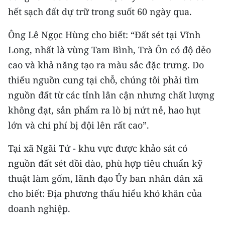
ENGLISH
hết sạch đất dự trữ trong suốt 60 ngày qua.
中文
Ông Lê Ngọc Hùng cho biết: “Đất sét tại Vĩnh
Long, nhất là vùng Tam Bình, Trà Ôn có độ dẻo
FRANÇAIS
cao và khả năng tạo ra màu sắc đặc trưng. Do
РУССКИЙ
thiếu nguồn cung tại chỗ, chúng tôi phải tìm
nguồn đất từ các tỉnh lân cận nhưng chất lượng
ESPAÑOL
không đạt, sản phẩm ra lò bị nứt nẻ, hao hụt
lớn và chi phí bị đội lên rất cao”.
한국어
Tại xã Ngãi Tứ - khu vực được khảo sát có
nguồn đất sét dồi dào, phù hợp tiêu chuẩn kỹ
thuật làm gốm, lãnh đạo Ủy ban nhân dân xã
cho biết: Địa phương thấu hiểu khó khăn của
doanh nghiệp.