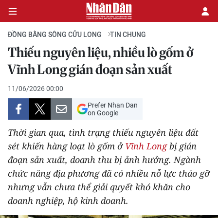
ĐỒNG BẰNG SÔNG CỬU LONG
TIN CHUNG
Thiếu nguyên liệu, nhiều lò gốm ở
CHÍNH TRỊ
Vĩnh Long gián đoạn sản xuất
KINH TẾ
11/06/2026 00:00
Prefer Nhan Dan
VĂN HÓA
on Google
Thời gian qua, tình trạng thiếu nguyên liệu đất
XÃ HỘI
sét khiến hàng loạt lò gốm ở
Vĩnh Long
bị gián
đoạn sản xuất, doanh thu bị ảnh hưởng. Ngành
PHÁP LUẬT
chức năng địa phương đã có nhiều nỗ lực tháo gỡ
DU LỊCH
nhưng vẫn chưa thể giải quyết khó khăn cho
doanh nghiệp, hộ kinh doanh.
THẾ GIỚI