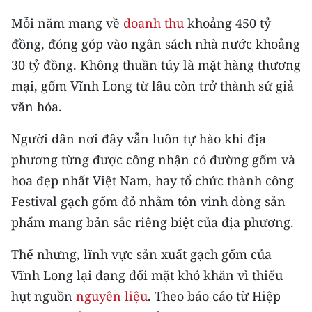
CHƯƠNG TRÌNH OCOP - MỖI XÃ
Mỗi năm mang về
doanh thu
khoảng 450 tỷ
MỘT SẢN PHẨM
đồng, đóng góp vào ngân sách nhà nước khoảng
30 tỷ đồng. Không thuần túy là mặt hàng thương
RADIO
mại, gốm Vĩnh Long từ lâu còn trở thành sứ giả
MEDIA CENTER
văn hóa.
E-Magazine
Người dân nơi đây vẫn luôn tự hào khi địa
phương từng được công nhận có đường gốm và
Video
hoa đẹp nhất Việt Nam, hay tổ chức thành công
Media Chính trị
Festival gạch gốm đỏ nhằm tôn vinh dòng sản
phẩm mang bản sắc riêng biệt của địa phương.
Media Kinh tế
Thế nhưng, lĩnh vực sản xuất gạch gốm của
Media Văn hóa
Vĩnh Long lại đang đối mặt khó khăn vì thiếu
Media Xã hội
hụt nguồn
nguyên liệu
. Theo báo cáo từ Hiệp