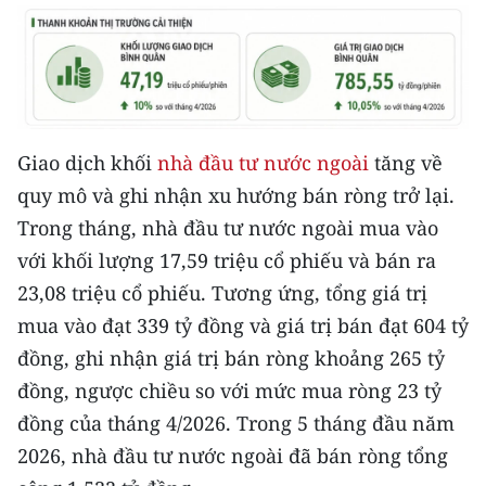
CHƯƠNG TRÌNH OCOP - MỖI XÃ
MỘT SẢN PHẨM
RADIO
MEDIA CENTER
Giao dịch khối
nhà đầu tư nước ngoài
tăng về
quy mô và ghi nhận xu hướng bán ròng trở lại.
E-Magazine
Trong tháng, nhà đầu tư nước ngoài mua vào
Video
với khối lượng 17,59 triệu cổ phiếu và bán ra
23,08 triệu cổ phiếu. Tương ứng, tổng giá trị
Media Chính trị
mua vào đạt 339 tỷ đồng và giá trị bán đạt 604 tỷ
Media Kinh tế
đồng, ghi nhận giá trị bán ròng khoảng 265 tỷ
đồng, ngược chiều so với mức mua ròng 23 tỷ
Media Văn hóa
đồng của tháng 4/2026. Trong 5 tháng đầu năm
Media Xã hội
2026, nhà đầu tư nước ngoài đã bán ròng tổng