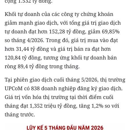
cộng 1.532 tỷ đồng.
Media Pháp luật
Khối tự doanh của các công ty chứng khoán
Media Du lịch
giảm mạnh giao dịch, với tổng giá trị giao dịch
Media Thế giới
tự doanh đạt hơn 152,28 tỷ đồng, giảm 69,85%
so tháng 4/2026. Trong đó, giá trị mua vào đạt
Media Thể thao
hơn 31,44 tỷ đồng và giá trị bán ra đạt hơn
Media Giáo dục
120,84 tỷ đồng, tương ứng khối tự doanh bán
ròng 89,4 tỷ đồng trong tháng.
Media Y tế
Media Khoa học - Công nghệ
Tại phiên giao dịch cuối tháng 5/2026, thị trường
UPCoM có 838 doanh nghiệp đăng ký giao dịch.
Media Môi trường
Giá trị vốn hóa thị trường tại thời điểm cuối
Ảnh
tháng đạt 1,352 triệu tỷ đồng, tăng 1,2% so với
tháng trước.
Infographic