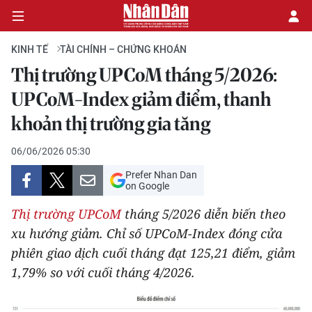
KINH TẾ
TÀI CHÍNH – CHỨNG KHOÁN
Thị trường UPCoM tháng 5/2026:
CHÍNH TRỊ
UPCoM-Index giảm điểm, thanh
khoản thị trường gia tăng
KINH TẾ
06/06/2026 05:30
VĂN HÓA
Prefer Nhan Dan
on Google
XÃ HỘI
Thị trường UPCoM
tháng 5/2026 diễn biến theo
PHÁP LUẬT
xu hướng giảm. Chỉ số UPCoM-Index đóng cửa
phiên giao dịch cuối tháng đạt 125,21 điểm, giảm
DU LỊCH
1,79% so với cuối tháng 4/2026.
THẾ GIỚI