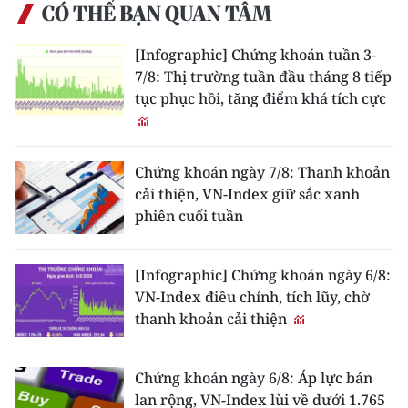
CÓ THỂ BẠN QUAN TÂM
ENGLISH
[Infographic] Chứng khoán tuần 3-
中文
7/8: Thị trường tuần đầu tháng 8 tiếp
tục phục hồi, tăng điểm khá tích cực
FRANÇAIS
РУССКИЙ
Chứng khoán ngày 7/8: Thanh khoản
ESPAÑOL
cải thiện, VN-Index giữ sắc xanh
phiên cuối tuần
한국어
[Infographic] Chứng khoán ngày 6/8:
VN-Index điều chỉnh, tích lũy, chờ
thanh khoản cải thiện
Chứng khoán ngày 6/8: Áp lực bán
lan rộng, VN-Index lùi về dưới 1.765