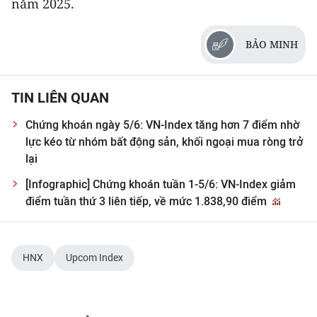
năm 2025.
CHUYÊN ĐỀ
BẢO MINH
CÁC CHUYÊN TRANG
TIN LIÊN QUAN
VỀ BÁO NHÂN DÂN
Chứng khoán ngày 5/6: VN-Index tăng hơn 7 điểm nhờ
lực kéo từ nhóm bất động sản, khối ngoại mua ròng trở
THỜI NAY
lại
NHÂN DÂN CUỐI TUẦN
[Infographic] Chứng khoán tuần 1-5/6: VN-Index giảm
điểm tuần thứ 3 liên tiếp, về mức 1.838,90 điểm
NHÂN DÂN HẰNG THÁNG
MUA BÁO
HNX
Upcom Index
ĐỌC BÁO IN