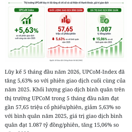
TIN MỚI
TIN ĐỊA PHƯƠNG
Trung du và miền núi phía Bắc
Đồng bằng sông Hồng
Bắc Trung Bộ
Lũy kế 5 tháng đầu năm 2026, UPCoM-Index đã
Duyên hải Nam Trung Bộ và Tây
Nguyên
tăng 5,63% so với phiên giao dịch cuối cùng của
năm 2025. Khối lượng giao dịch bình quân trên
Đông Nam Bộ
thị trường UPCoM trong 5 tháng đầu năm đạt
Đồng bằng sông Cửu Long
gần 57,65 triệu cổ phiếu/phiên, giảm 5,63% so
với bình quân năm 2025, giá trị giao dịch bình
Chuyên trang Hà Nội
quân đạt 1.087 tỷ đồng/phiên, tăng 15,06% so
Chuyên trang TP. Hồ Chí Minh