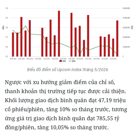
THỂ THAO
GIÁO DỤC
Y TẾ
KHOA HỌC - CÔNG NGHỆ
MÔI TRƯỜNG
Biểu đồ điểm số Upcom Index tháng 5/2026
BẠN ĐỌC
Ngược với xu hướng giảm điểm của chỉ số,
thanh khoản thị trường tiếp tục được cải thiện.
KIỂM CHỨNG THÔNG TIN
Khối lượng giao dịch bình quân đạt 47,19 triệu
cổ phiếu/phiên, tăng 10% so tháng trước, tương
TRI THỨC CHUYÊN SÂU
ứng giá trị giao dịch bình quân đạt 785,55 tỷ
54 DÂN TỘC VIỆT NAM
đồng/phiên, tăng 10,05% so tháng trước.