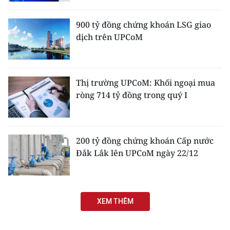
CHƯƠNG TRÌNH OCOP - MỖI XÃ
MỘT SẢN PHẨM
900 tỷ đồng chứng khoán LSG giao
dịch trên UPCoM
RADIO
MEDIA CENTER
Thị trường UPCoM: Khối ngoại mua
ròng 714 tỷ đồng trong quý I
E-Magazine
Video
200 tỷ đồng chứng khoán Cấp nước
Media Chính trị
Đắk Lắk lên UPCoM ngày 22/12
Media Kinh tế
Media Văn hóa
XEM THÊM
Media Xã hội