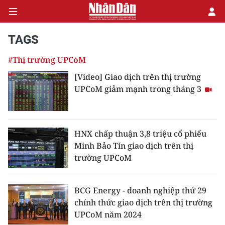
TAGS
#Thị trường UPCoM
CHÍNH TRỊ
[Video] Giao dịch trên thị trường
UPCoM giảm mạnh trong tháng 3
KINH TẾ
VĂN HÓA
HNX chấp thuận 3,8 triệu cổ phiếu
XÃ HỘI
Minh Bảo Tín giao dịch trên thị
trường UPCoM
PHÁP LUẬT
DU LỊCH
BCG Energy - doanh nghiệp thứ 29
chính thức giao dịch trên thị trường
THẾ GIỚI
UPCoM năm 2024