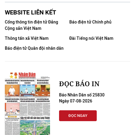
Media Pháp luật
WEBSITE LIÊN KẾT
Media Du lịch
Cổng thông tin điện tử Đảng
Báo điện tử Chính phủ
Media Thế giới
Cộng sản Việt Nam
Thông tấn xã Việt Nam
Đài Tiếng nói Việt Nam
Media Thể thao
Báo điện tử Quân đội nhân dân
Media Giáo dục
Media Y tế
Media Khoa học - Công nghệ
ĐỌC BÁO IN
Media Môi trường
Báo Nhân Dân số 25830
Ngày 07-08-2026
Ảnh
ĐỌC NGAY
Infographic