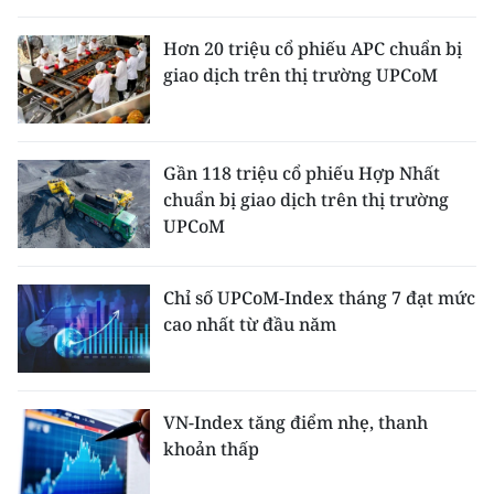
THỂ THAO
Hơn 20 triệu cổ phiếu APC chuẩn bị
giao dịch trên thị trường UPCoM
GIÁO DỤC
Y TẾ
Gần 118 triệu cổ phiếu Hợp Nhất
KHOA HỌC - CÔNG NGHỆ
chuẩn bị giao dịch trên thị trường
UPCoM
MÔI TRƯỜNG
BẠN ĐỌC
Chỉ số UPCoM-Index tháng 7 đạt mức
cao nhất từ đầu năm
KIỂM CHỨNG THÔNG TIN
TRI THỨC CHUYÊN SÂU
VN-Index tăng điểm nhẹ, thanh
khoản thấp
54 DÂN TỘC VIỆT NAM